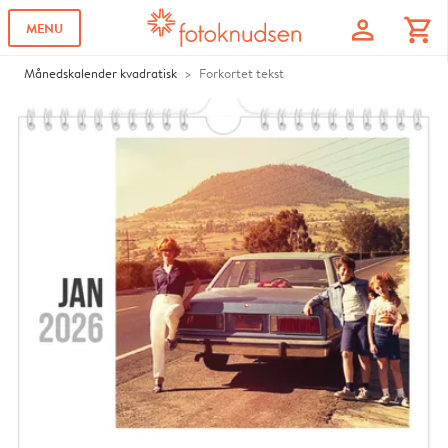
profile
shopping_cart
MENU
Månedskalender kvadratisk
Forkortet tekst