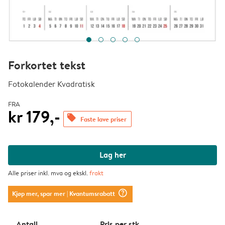
Forkortet tekst
Fotokalender Kvadratisk
FRA
kr 179,-
offers
Faste lave priser
Lag her
Alle priser inkl. mva og ekskl.
frakt
question_mark_circle
Kjøp mer, spar mer
| Kvantumsrabatt
Antall
Pris per stk