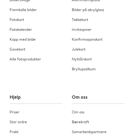
Fremkalle bilder
Bilder på akrylglass
Fotokort
Takkekort
Fotokalender
Invitasjoner
Kopp med bilde
Konfirmasjonskort
Gavekort
Julekort
Alle fotoprodukter
Nyttårskort
Bryllupsalbum
Hjelp
Om oss
Priser
Om oss
Stor ordre
Bærekraft
Frakt
Samarbeidspartnere