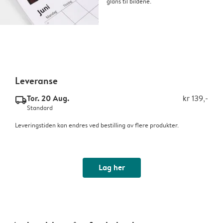
glans til bildene.
Leveranse
Tor. 20 Aug.
kr 139,-
delivery_standard_v2
Standard
Leveringstiden kan endres ved bestilling av flere produkter.
Lag her