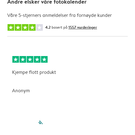
Andre elsker våre fotokalender
Våre 5-stjerners anmeldelser fra fornøyde kunder
4.2
basert på
1557 vurderinger
Kjempe flott produkt
V
Anonym
filled-pagination
outlined-paginatio
outlined-paginat
outlined-pagin
outlined-pag
outlined-p