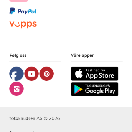
Følg oss
Våre apper
facebook
youtube
pinterest
instagram
fotoknudsen AS © 2026