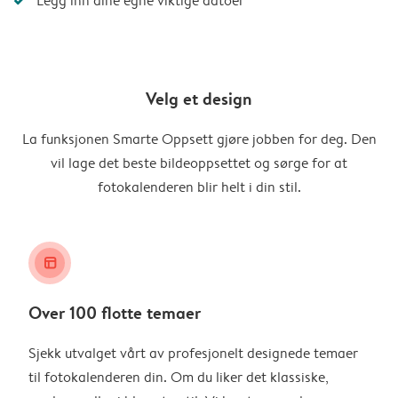
Legg inn dine egne viktige datoer
Velg et design
La funksjonen Smarte Oppsett gjøre jobben for deg. Den
vil lage det beste bildeoppsettet og sørge for at
fotokalenderen blir helt i din stil.
layout_alt
Over 100 flotte temaer
Sjekk utvalget vårt av profesjonelt designede temaer
til fotokalenderen din. Om du liker det klassiske,