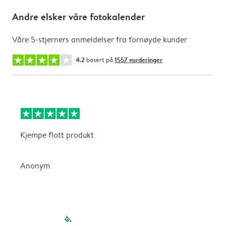
Andre elsker våre fotokalender
Våre 5-stjerners anmeldelser fra fornøyde kunder
4.2
basert på
1557 vurderinger
Kjempe flott produkt
V
Anonym
filled-pagination
outlined-paginatio
outlined-paginat
outlined-pagin
outlined-pag
outlined-p