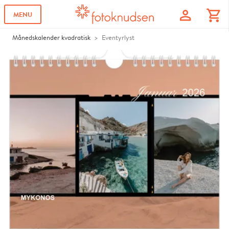
profile
shopping_cart
MENU
Månedskalender kvadratisk
Eventyrlyst