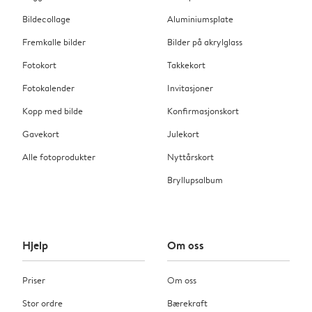
Bildecollage
Aluminiumsplate
Fremkalle bilder
Bilder på akrylglass
Fotokort
Takkekort
Fotokalender
Invitasjoner
Kopp med bilde
Konfirmasjonskort
Gavekort
Julekort
Alle fotoprodukter
Nyttårskort
Bryllupsalbum
Hjelp
Om oss
Priser
Om oss
Stor ordre
Bærekraft