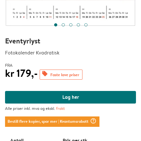
Eventyrlyst
Fotokalender Kvadratisk
FRA
kr 179,-
offers
Faste lave priser
Lag her
Alle priser inkl. mva og ekskl.
frakt
question_mark_circle
Bestill flere kopier, spar mer
| Kvantumsrabatt
Antall
Pris per stk