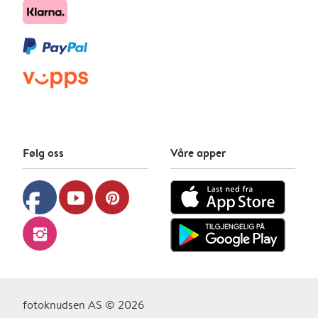
Følg oss
Våre apper
facebook
youtube
pinterest
instagram
fotoknudsen AS © 2026