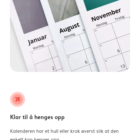
tools
Klar til å henges opp
Kalenderen har et hull eller krok øverst slik at den
enkelt kan henges opp.