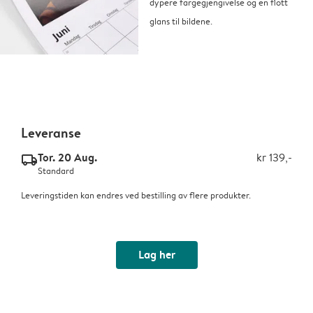
dypere fargegjengivelse og en flott
glans til bildene.
Leveranse
Tor. 20 Aug.
kr 139,-
delivery_standard_v2
Standard
Leveringstiden kan endres ved bestilling av flere produkter.
Lag her