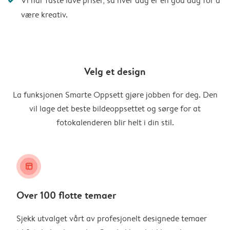
Vi har faste lave priser, så hver dag er en god dag for å
være kreativ.
Velg et design
La funksjonen Smarte Oppsett gjøre jobben for deg. Den
vil lage det beste bildeoppsettet og sørge for at
fotokalenderen blir helt i din stil.
layout_alt
Over 100 flotte temaer
Sjekk utvalget vårt av profesjonelt designede temaer