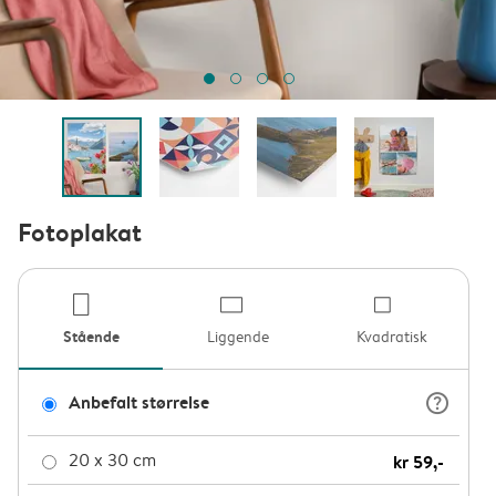
Fotoplakat
product-por
product
pro
Stående
Liggende
Kvadratisk
question_mark_circle
Anbefalt størrelse
20 x 30 cm
kr 59,-