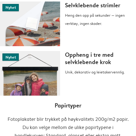
Selvklebende strimler
Nyhet
Heng den opp på sekunder — ingen
verktøy, ingen skader.
Oppheng i tre med
Nyhet
selvklebende krok
Unik, dekorativ og leietakervennlig.
Papirtyper
Fotoplakater blir trykket på høykvalitets 200g/m2 papir.
Du kan velge mellom de ulike papirtypene i
handlekurven: Standard, glanset eller ekstra matt.