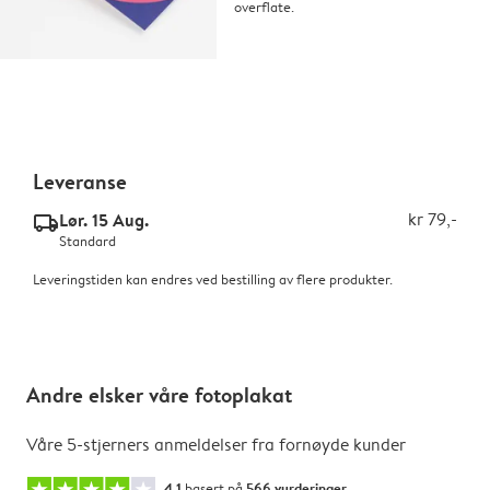
overflate.
Leveranse
Lør. 15 Aug.
kr 79,-
delivery_standard_v2
Standard
Leveringstiden kan endres ved bestilling av flere produkter.
Andre elsker våre fotoplakat
Våre 5-stjerners anmeldelser fra fornøyde kunder
4.1
basert på
566 vurderinger