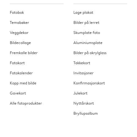
Fotobok
Lage plakat
Temabøker
Bilder på lerret
Veggdekor
Skumplate foto
Bildecollage
Aluminiumsplate
Fremkalle bilder
Bilder på akrylglass
Fotokort
Takkekort
Fotokalender
Invitasjoner
Kopp med bilde
Konfirmasjonskort
Gavekort
Julekort
Alle fotoprodukter
Nyttårskort
Bryllupsalbum