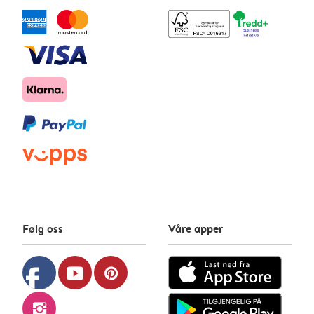
Følg oss
Våre apper
facebook
youtube
pinterest
instagram