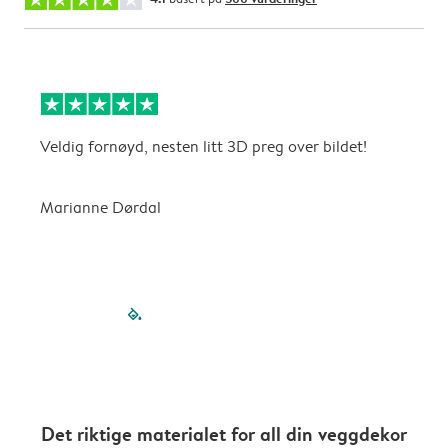
Veldig fornøyd, nesten litt 3D preg over bildet!
D
t
Marianne Dørdal
filled-pagination
outlined-paginatio
outlined-paginat
outlined-pagin
outlined-pag
outlined-p
Det riktige materialet for all din veggdekor