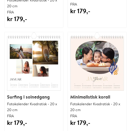
FRA
20 cm
kr 179,-
FRA
kr 179,-
Surfing i solnedgang
Minimalistisk korall
Fotokalender Kvadratisk - 20 x
Fotokalender Kvadratisk - 20 x
20 cm
20 cm
FRA
FRA
kr 179,-
kr 179,-