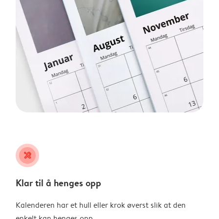
tools
Klar til å henges opp
Kalenderen har et hull eller krok øverst slik at den
enkelt kan henges opp.