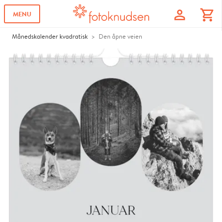
profile
shopping_cart
MENU
Månedskalender kvadratisk
Den åpne veien