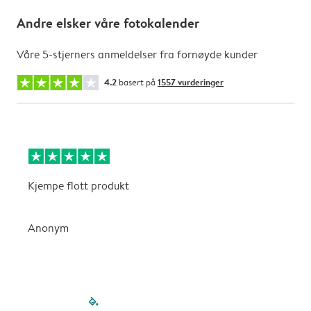
Andre elsker våre fotokalender
Våre 5-stjerners anmeldelser fra fornøyde kunder
4.2
basert på
1557 vurderinger
Kjempe flott produkt
V
Anonym
filled-pagination
outlined-paginatio
outlined-paginat
outlined-pagin
outlined-pag
outlined-p