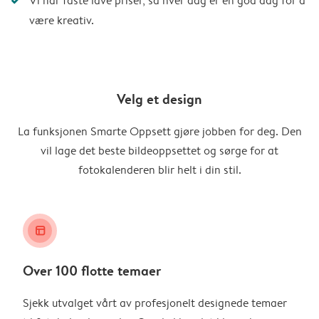
Vi har faste lave priser, så hver dag er en god dag for å
være kreativ.
Velg et design
La funksjonen Smarte Oppsett gjøre jobben for deg. Den
vil lage det beste bildeoppsettet og sørge for at
fotokalenderen blir helt i din stil.
layout_alt
Over 100 flotte temaer
Sjekk utvalget vårt av profesjonelt designede temaer