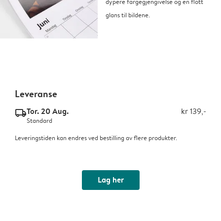
dypere fargegjengivelse og en flott
glans til bildene.
Leveranse
Tor. 20 Aug.
kr 139,-
delivery_standard_v2
Standard
Leveringstiden kan endres ved bestilling av flere produkter.
Lag her