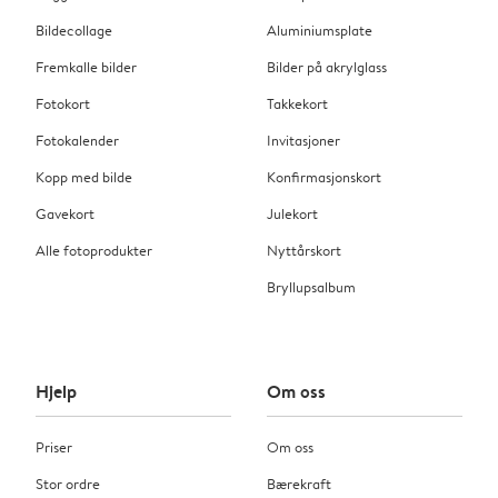
Bildecollage
Aluminiumsplate
Fremkalle bilder
Bilder på akrylglass
Fotokort
Takkekort
Fotokalender
Invitasjoner
Kopp med bilde
Konfirmasjonskort
Gavekort
Julekort
Alle fotoprodukter
Nyttårskort
Bryllupsalbum
Hjelp
Om oss
Priser
Om oss
Stor ordre
Bærekraft