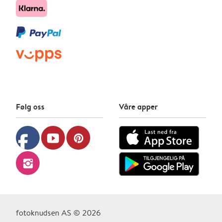
Følg oss
Våre apper
facebook
youtube
pinterest
instagram
fotoknudsen AS © 2026