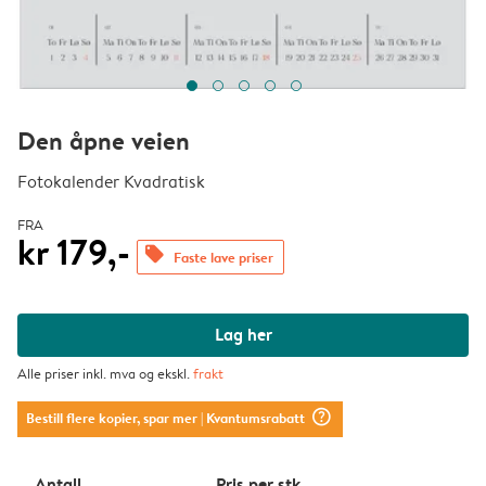
Den åpne veien
Fotokalender Kvadratisk
FRA
kr 179,-
offers
Faste lave priser
Lag her
Alle priser inkl. mva og ekskl.
frakt
question_mark_circle
Bestill flere kopier, spar mer
| Kvantumsrabatt
Antall
Pris per stk