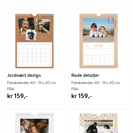
Jordnært design
Røde detaljer
Fotokalender A5 - 15 x 20 cm
Fotokalender A5 - 15 x 20 cm
FRA
FRA
kr 159,-
kr 159,-