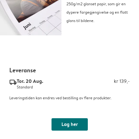
250g/m2 glanset papir, som gir en
dypere fargegjengivelse og en flott
glans til bildene.
Leveranse
Tor. 20 Aug.
kr 139,-
delivery_standard_v2
Standard
Leveringstiden kan endres ved bestilling av flere produkter.
Lag her