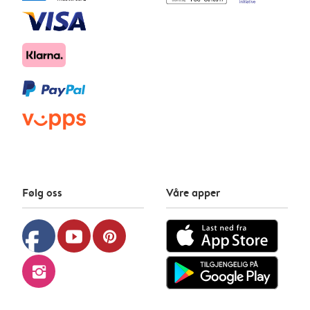
Følg oss
Våre apper
facebook
youtube
pinterest
instagram