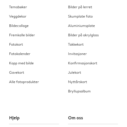
Temabøker
Bilder på lerret
Veggdekor
Skumplate foto
Bildecollage
Aluminiumsplate
Fremkalle bilder
Bilder på akrylglass
Fotokort
Takkekort
Fotokalender
Invitasjoner
Kopp med bilde
Konfirmasjonskort
Gavekort
Julekort
Alle fotoprodukter
Nyttårskort
Bryllupsalbum
Hjelp
Om oss