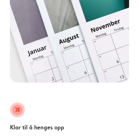
tools
Klar til å henges opp