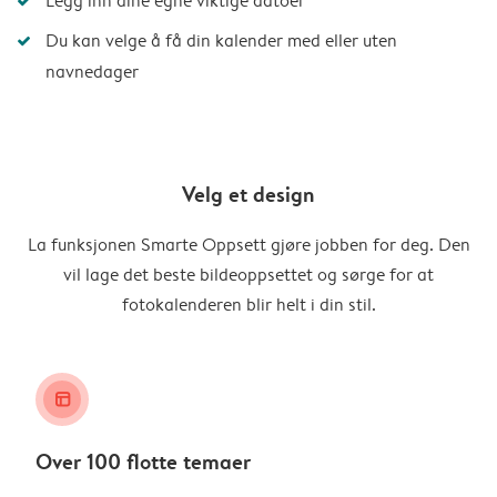
Legg inn dine egne viktige datoer
Du kan velge å få din kalender med eller uten
navnedager
Velg et design
La funksjonen Smarte Oppsett gjøre jobben for deg. Den
vil lage det beste bildeoppsettet og sørge for at
fotokalenderen blir helt i din stil.
layout_alt
Over 100 flotte temaer