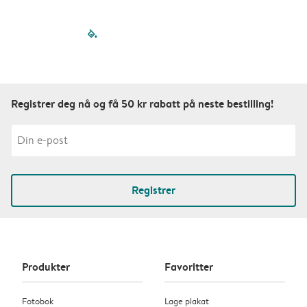
filled-pagination
outlined-paginatio
outlined-paginat
outlined-pagin
outlined-pag
outlined-p
Registrer deg nå og få 50 kr rabatt på neste bestilling!
Registrer
Produkter
Favoritter
Fotobok
Lage plakat