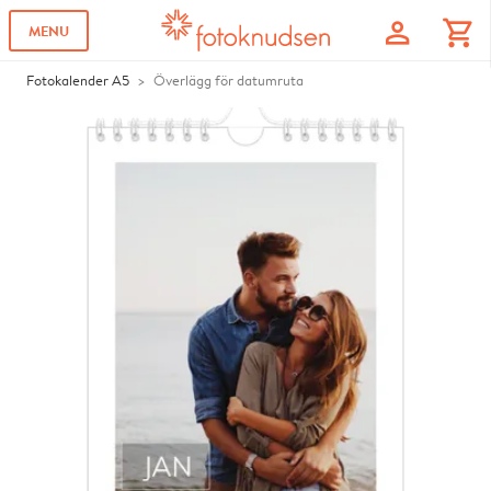
profile
shopping_cart
MENU
Fotokalender A5
Överlägg för datumruta