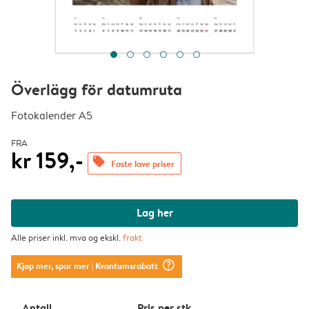
Överlägg för datumruta
Fotokalender A5
FRA
kr 159,-
offers
Faste lave priser
Lag her
Alle priser inkl. mva og ekskl.
frakt
question_mark_circle
Kjøp mer, spar mer
| Kvantumsrabatt
Antall
Pris per stk