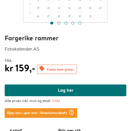
Fargerike rammer
Fotokalender A5
FRA
kr 159,-
offers
Faste lave priser
Lag her
Alle priser inkl. mva og ekskl.
frakt
question_mark_circle
Kjøp mer, spar mer
| Kvantumsrabatt
Antall
Pris per stk