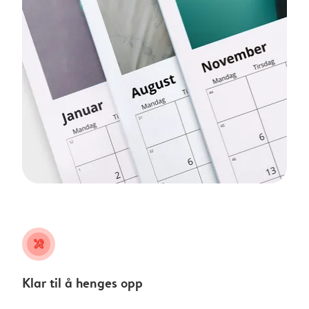
tools
Klar til å henges opp