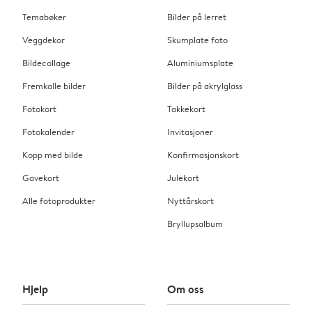
Temabøker
Bilder på lerret
Veggdekor
Skumplate foto
Bildecollage
Aluminiumsplate
Fremkalle bilder
Bilder på akrylglass
Fotokort
Takkekort
Fotokalender
Invitasjoner
Kopp med bilde
Konfirmasjonskort
Gavekort
Julekort
Alle fotoprodukter
Nyttårskort
Bryllupsalbum
Hjelp
Om oss