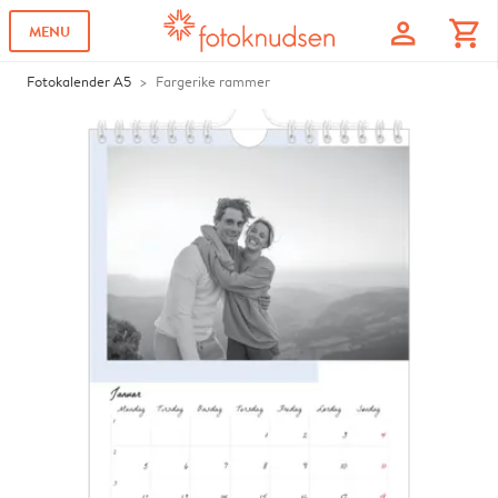
profile
shopping_cart
MENU
Fotokalender A5
Fargerike rammer