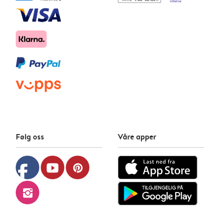
Følg oss
Våre apper
facebook
youtube
pinterest
instagram