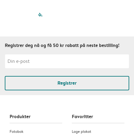
filled-pagination
outlined-paginatio
outlined-paginat
outlined-pagin
outlined-pag
outlined-p
Registrer deg nå og få 50 kr rabatt på neste bestilling!
Registrer
Produkter
Favoritter
Fotobok
Lage plakat