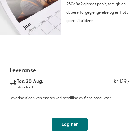
250g/m2 glanset papir, som gir en
dypere fargegjengivelse og en flott
glans til bildene.
Leveranse
Tor. 20 Aug.
kr 139,-
delivery_standard_v2
Standard
Leveringstiden kan endres ved bestilling av flere produkter.
Lag her