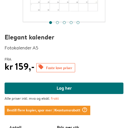
Elegant kalender
Fotokalender A5
FRA
kr 159,-
offers
Faste lave priser
Lag her
Alle priser inkl. mva og ekskl.
frakt
question_mark_circle
Bestill flere kopier, spar mer
| Kvantumsrabatt
Antall
Pris per stk