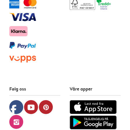
Følg oss
Våre apper
facebook
youtube
pinterest
instagram