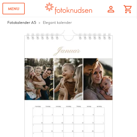
profile
shopping_cart
MENU
Fotokalender A5
Elegant kalender