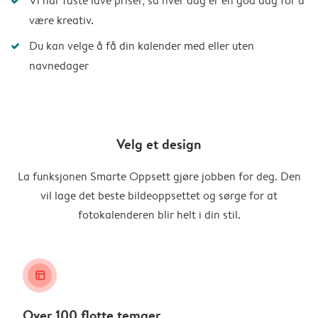
Vi har faste lave priser, så hver dag er en god dag for å
være kreativ.
Du kan velge å få din kalender med eller uten
navnedager
Velg et design
La funksjonen Smarte Oppsett gjøre jobben for deg. Den
vil lage det beste bildeoppsettet og sørge for at
fotokalenderen blir helt i din stil.
layout_alt
Over 100 flotte temaer