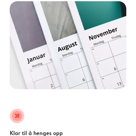
tools
Klar til å henges opp