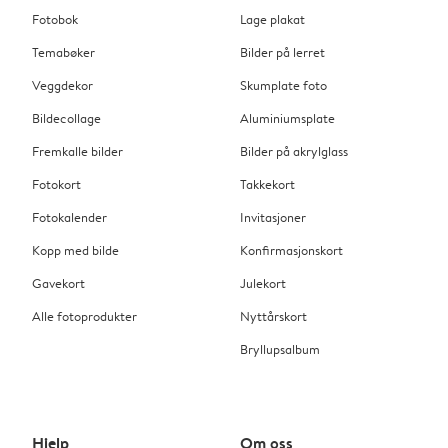
Fotobok
Lage plakat
Temabøker
Bilder på lerret
Veggdekor
Skumplate foto
Bildecollage
Aluminiumsplate
Fremkalle bilder
Bilder på akrylglass
Fotokort
Takkekort
Fotokalender
Invitasjoner
Kopp med bilde
Konfirmasjonskort
Gavekort
Julekort
Alle fotoprodukter
Nyttårskort
Bryllupsalbum
Hjelp
Om oss