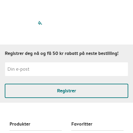
filled-pagination
outlined-paginatio
outlined-paginat
outlined-pagin
outlined-pag
outlined-p
Registrer deg nå og få 50 kr rabatt på neste bestilling!
Registrer
Produkter
Favoritter