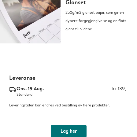
Glanset
250g/m2 glanset papir, som gir en
dypere fargegjengivelse og en flott
glans til bildene.
Leveranse
Ons. 19 Aug.
kr 139,-
delivery_standard_v2
Standard
Leveringstiden kan endres ved bestilling av flere produkter.
Lag her