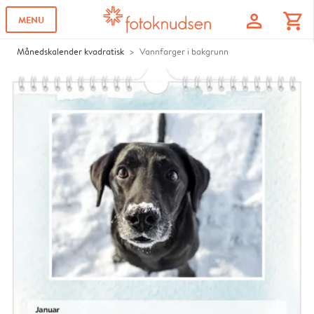
profile
shopping_cart
MENU
Månedskalender kvadratisk
Vannfarger i bakgrunn