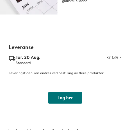
glans til bildene.
Leveranse
Tor. 20 Aug.
kr 139,-
delivery_standard_v2
Standard
Leveringstiden kan endres ved bestilling av flere produkter.
Lag her