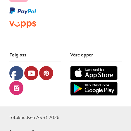
Følg oss
Våre apper
facebook
youtube
pinterest
instagram
fotoknudsen AS © 2026