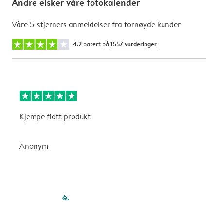
Andre elsker våre fotokalender
Våre 5-stjerners anmeldelser fra fornøyde kunder
4.2
basert på
1557 vurderinger
Kjempe flott produkt
V
Anonym
filled-pagination
outlined-paginatio
outlined-paginat
outlined-pagin
outlined-pag
outlined-p