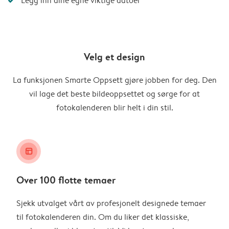
Legg inn dine egne viktige datoer
Velg et design
La funksjonen Smarte Oppsett gjøre jobben for deg. Den
vil lage det beste bildeoppsettet og sørge for at
fotokalenderen blir helt i din stil.
layout_alt
Over 100 flotte temaer
Sjekk utvalget vårt av profesjonelt designede temaer
til fotokalenderen din. Om du liker det klassiske,