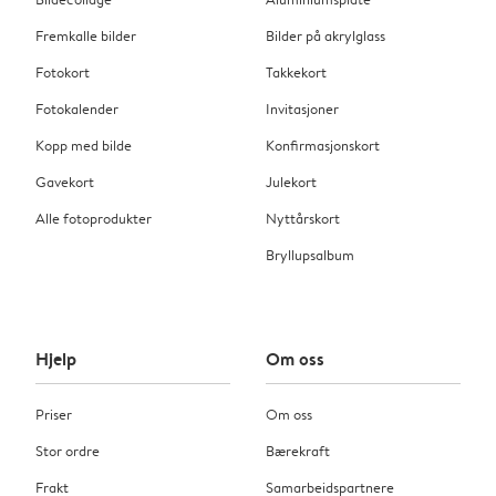
Fremkalle bilder
Bilder på akrylglass
Fotokort
Takkekort
Fotokalender
Invitasjoner
Kopp med bilde
Konfirmasjonskort
Gavekort
Julekort
Alle fotoprodukter
Nyttårskort
Bryllupsalbum
Hjelp
Om oss
Priser
Om oss
Stor ordre
Bærekraft
Frakt
Samarbeidspartnere