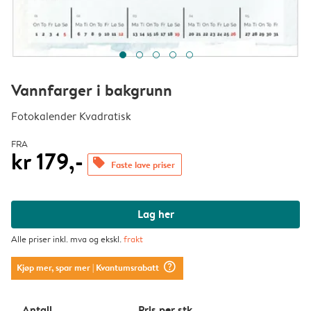
Vannfarger i bakgrunn
Fotokalender Kvadratisk
FRA
kr 179,-
offers
Faste lave priser
Lag her
Alle priser inkl. mva og ekskl.
frakt
question_mark_circle
Kjøp mer, spar mer
| Kvantumsrabatt
Antall
Pris per stk