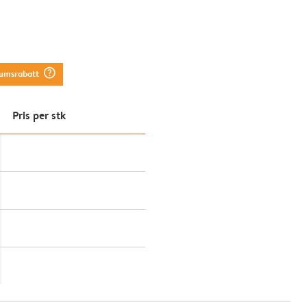
question_mark_circle
tumsrabatt
Pris per stk