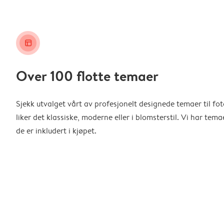
layout_alt
Over 100 flotte temaer
Sjekk utvalget vårt av profesjonelt designede temaer til f
liker det klassiske, moderne eller i blomsterstil. Vi har temae
de er inkludert i kjøpet.