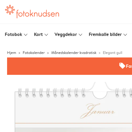
Fotobok
Kort
Veggdekor
Fremkalle bilder
slim_arrow_down
slim_arrow_down
slim_arrow_down
slim_arrow_down
Hjem
Fotokalender
Månedskalender kvadratisk
Elegant gull
offers
Fas