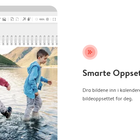
stars_plus
Smarte Oppse
Dra bildene inn i kalender
bildeoppsettet for deg.