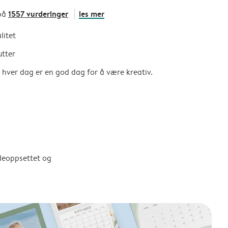
1557 vurderinger
les mer
på
litet
utter
så hver dag er en god dag for å være kreativ.
ldeoppsettet og