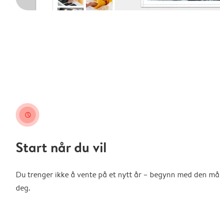
clock
Start når du vil
Du trenger ikke å vente på et nytt år – begynn med den m
deg.