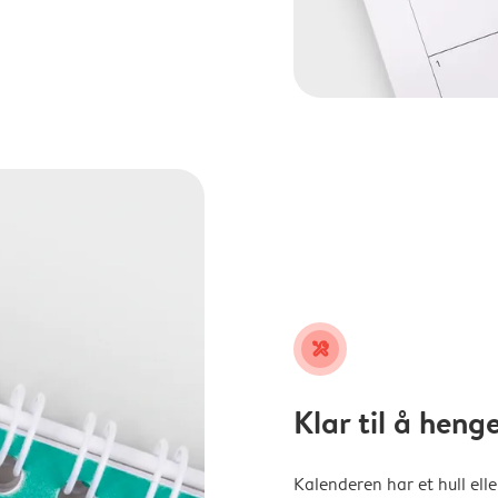
tools
Klar til å heng
Kalenderen har et hull ell