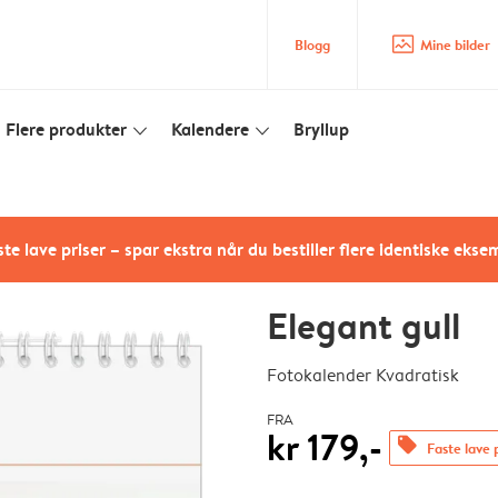
image_placeholder
Blogg
Mine bilder
Flere produkter
Kalendere
Bryllup
slim_arrow_down
slim_arrow_down
te lave priser – spar ekstra når du bestiller flere identiske ekse
Elegant gull
Fotokalender Kvadratisk
FRA
kr 179,-
offers
Faste lave 