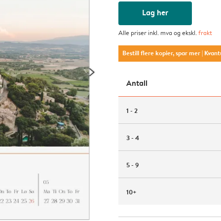
Lag her
Alle priser inkl. mva og ekskl.
frakt
Bestill flere kopier, spar mer
| Kvan
Antall
1 - 2
3 - 4
5 - 9
10+