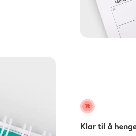
tools
Klar til å heng