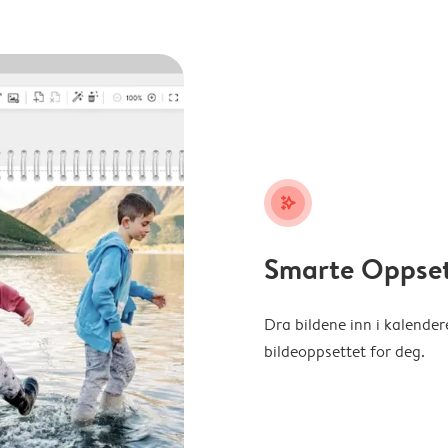
stars_plus
Smarte Oppse
Dra bildene inn i kalender
bildeoppsettet for deg.