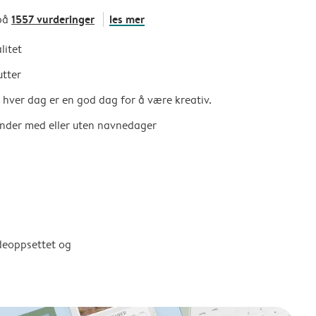
1557 vurderinger
les mer
på
litet
utter
så hver dag er en god dag for å være kreativ.
ender med eller uten navnedager
ldeoppsettet og