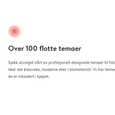
layout_alt
Over 100 flotte temaer
Sjekk utvalget vårt av profesjonelt designede temaer til f
liker det klassiske, moderne eller i blomsterstil. Vi har temae
de er inkludert i kjøpet.