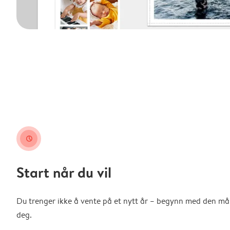
clock
Start når du vil
Du trenger ikke å vente på et nytt år – begynn med den m
deg.