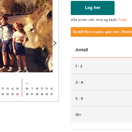
Lag her
Alle priser inkl. mva og ekskl.
frakt
Bestill flere kopier, spar mer
| Kvan
Antall
1 - 2
3 - 4
5 - 9
10+