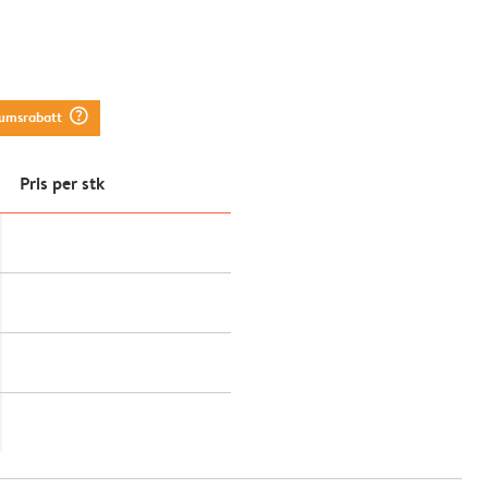
question_mark_circle
tumsrabatt
Pris per stk