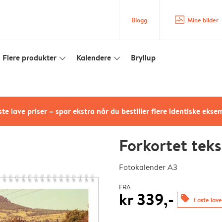
image_placeholder
Blogg
Mine bilder
Flere produkter
Kalendere
Bryllup
slim_arrow_down
slim_arrow_down
te lave priser – spar ekstra når du bestiller flere identiske ekse
Forkortet teks
Fotokalender A3
FRA
kr 339,-
offers
Faste lave