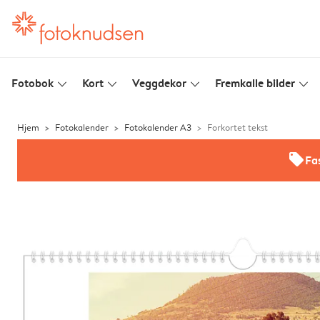
Fotobok
Kort
Veggdekor
Fremkalle bilder
slim_arrow_down
slim_arrow_down
slim_arrow_down
slim_arrow_down
Hjem
Fotokalender
Fotokalender A3
Forkortet tekst
offers
Fas