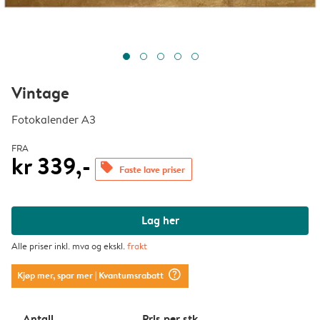
Vintage
Fotokalender A3
FRA
kr 339,-
offers
Faste lave priser
Lag her
Alle priser inkl. mva og ekskl.
frakt
question_mark_circle
Kjøp mer, spar mer
| Kvantumsrabatt
Antall
Pris per stk