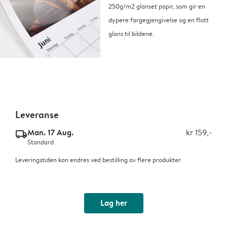
250g/m2 glanset papir, som gir en
dypere fargegjengivelse og en flott
glans til bildene.
Leveranse
Man. 17 Aug.
kr 159,-
delivery_standard_v2
Standard
Leveringstiden kan endres ved bestilling av flere produkter.
Lag her