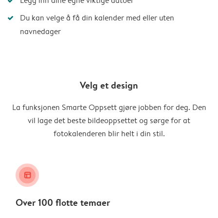
Legg inn dine egne viktige datoer
Du kan velge å få din kalender med eller uten
navnedager
Velg et design
La funksjonen Smarte Oppsett gjøre jobben for deg. Den
vil lage det beste bildeoppsettet og sørge for at
fotokalenderen blir helt i din stil.
layout_alt
Over 100 flotte temaer