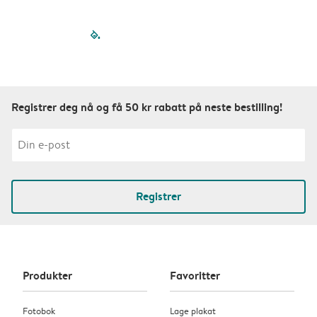
filled-pagination
outlined-paginatio
outlined-paginat
outlined-pagin
outlined-pag
outlined-p
Registrer deg nå og få 50 kr rabatt på neste bestilling!
Registrer
Produkter
Favoritter
Fotobok
Lage plakat