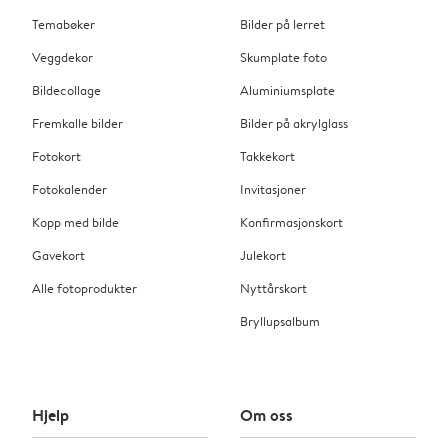
Temabøker
Bilder på lerret
Veggdekor
Skumplate foto
Bildecollage
Aluminiumsplate
Fremkalle bilder
Bilder på akrylglass
Fotokort
Takkekort
Fotokalender
Invitasjoner
Kopp med bilde
Konfirmasjonskort
Gavekort
Julekort
Alle fotoprodukter
Nyttårskort
Bryllupsalbum
Hjelp
Om oss