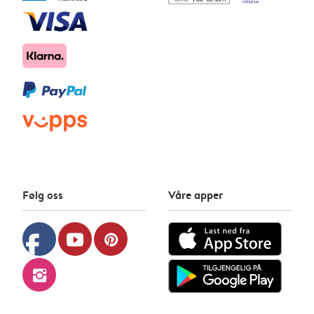
Følg oss
Våre apper
facebook
youtube
pinterest
instagram