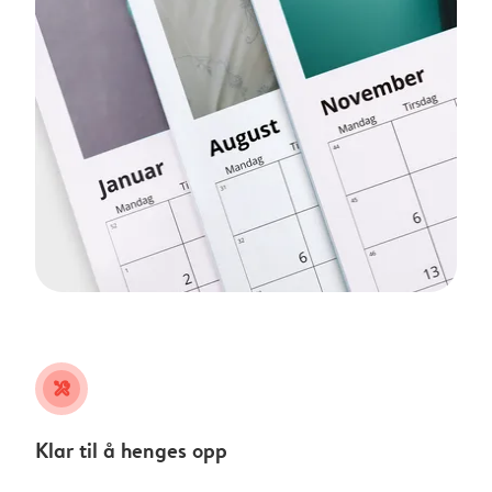
tools
Klar til å henges opp