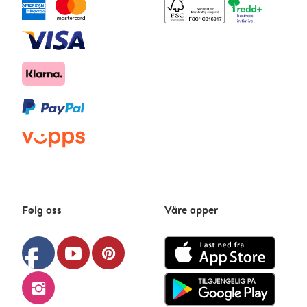
Følg oss
Våre apper
facebook
youtube
pinterest
instagram