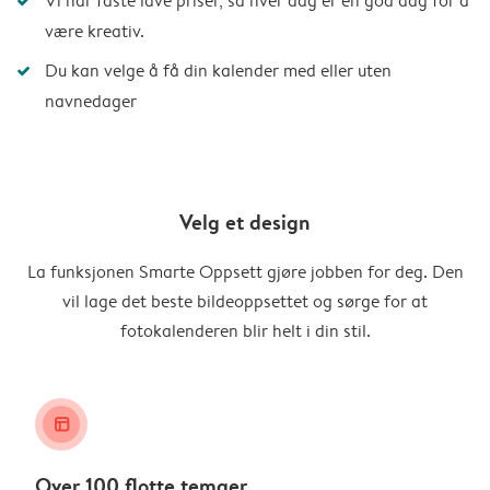
Vi har faste lave priser, så hver dag er en god dag for å
være kreativ.
Du kan velge å få din kalender med eller uten
navnedager
Velg et design
La funksjonen Smarte Oppsett gjøre jobben for deg. Den
vil lage det beste bildeoppsettet og sørge for at
fotokalenderen blir helt i din stil.
layout_alt
Over 100 flotte temaer