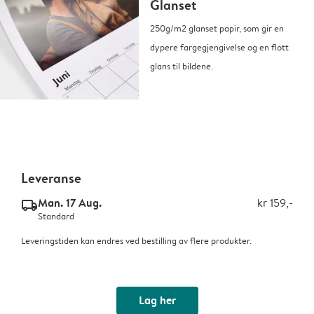
Glanset
250g/m2 glanset papir, som gir en
dypere fargegjengivelse og en flott
glans til bildene.
Leveranse
Man. 17 Aug.
kr 159,-
delivery_standard_v2
Standard
Leveringstiden kan endres ved bestilling av flere produkter.
Lag her