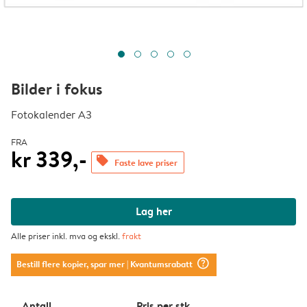
Bilder i fokus
Fotokalender A3
FRA
kr 339,-
offers
Faste lave priser
Lag her
Alle priser inkl. mva og ekskl.
frakt
question_mark_circle
Bestill flere kopier, spar mer
| Kvantumsrabatt
Antall
Pris per stk