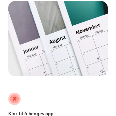
tools
Klar til å henges opp