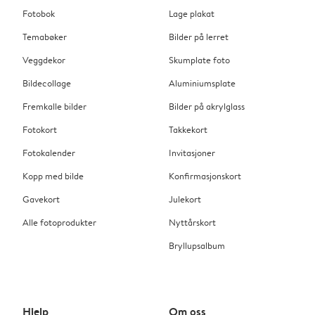
Fotobok
Lage plakat
Temabøker
Bilder på lerret
Veggdekor
Skumplate foto
Bildecollage
Aluminiumsplate
Fremkalle bilder
Bilder på akrylglass
Fotokort
Takkekort
Fotokalender
Invitasjoner
Kopp med bilde
Konfirmasjonskort
Gavekort
Julekort
Alle fotoprodukter
Nyttårskort
Bryllupsalbum
Hjelp
Om oss