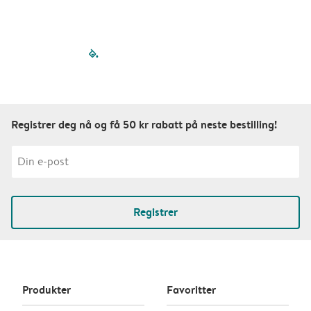
filled-pagination
outlined-paginatio
outlined-paginat
outlined-pagin
outlined-pag
outlined-p
Registrer deg nå og få 50 kr rabatt på neste bestilling!
Registrer
Produkter
Favoritter