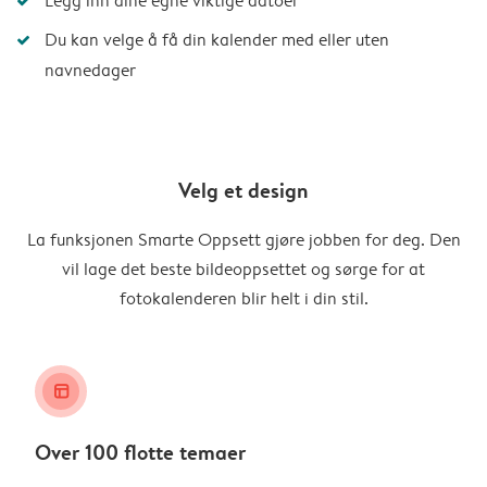
Legg inn dine egne viktige datoer
Du kan velge å få din kalender med eller uten
navnedager
Velg et design
La funksjonen Smarte Oppsett gjøre jobben for deg. Den
vil lage det beste bildeoppsettet og sørge for at
fotokalenderen blir helt i din stil.
layout_alt
Over 100 flotte temaer