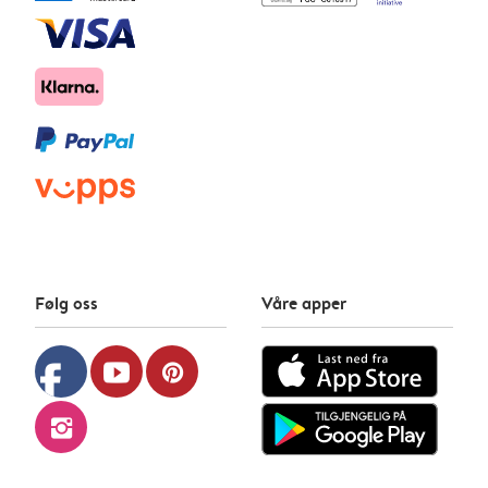
Følg oss
Våre apper
facebook
youtube
pinterest
instagram