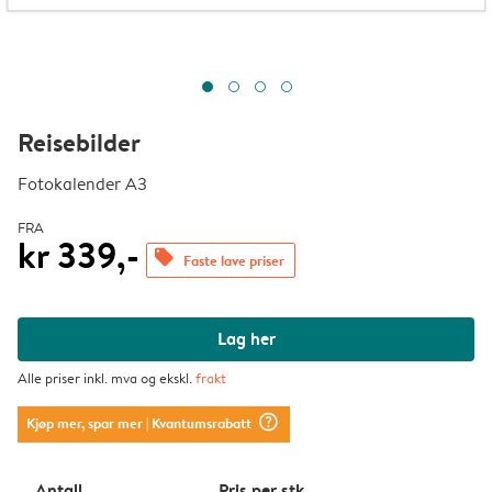
Reisebilder
Fotokalender A3
FRA
kr 339,-
offers
Faste lave priser
Lag her
Alle priser inkl. mva og ekskl.
frakt
question_mark_circle
Kjøp mer, spar mer
| Kvantumsrabatt
Antall
Pris per stk