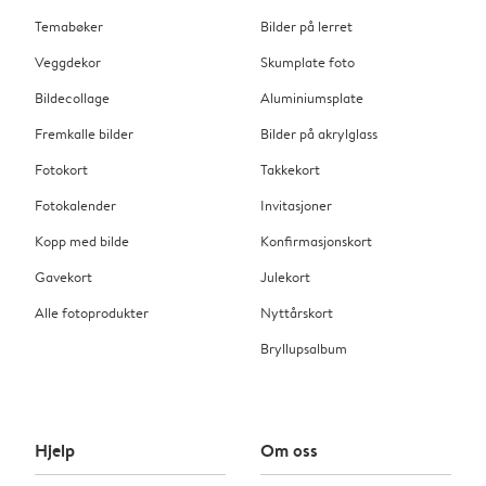
Temabøker
Bilder på lerret
Veggdekor
Skumplate foto
Bildecollage
Aluminiumsplate
Fremkalle bilder
Bilder på akrylglass
Fotokort
Takkekort
Fotokalender
Invitasjoner
Kopp med bilde
Konfirmasjonskort
Gavekort
Julekort
Alle fotoprodukter
Nyttårskort
Bryllupsalbum
Hjelp
Om oss