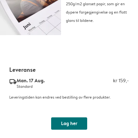
250g/m2 glanset papir, som gir en
dypere fargegjengivelse og en flott
glans til bildene.
Leveranse
Man. 17 Aug.
kr 159,-
delivery_standard_v2
Standard
Leveringstiden kan endres ved bestilling av flere produkter.
Lag her