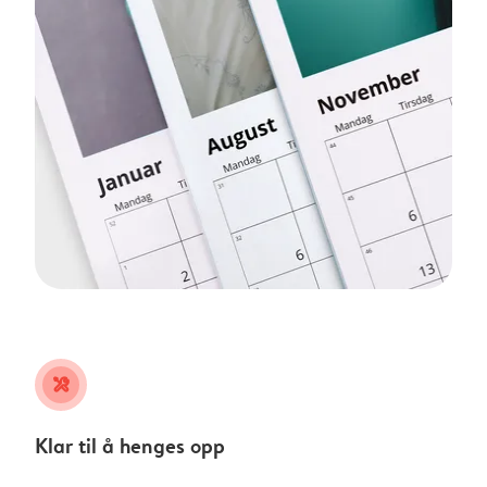
tools
Klar til å henges opp