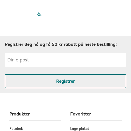
filled-pagination
outlined-paginatio
outlined-paginat
outlined-pagin
outlined-pag
outlined-p
Registrer deg nå og få 50 kr rabatt på neste bestilling!
Registrer
Produkter
Favoritter
Fotobok
Lage plakat