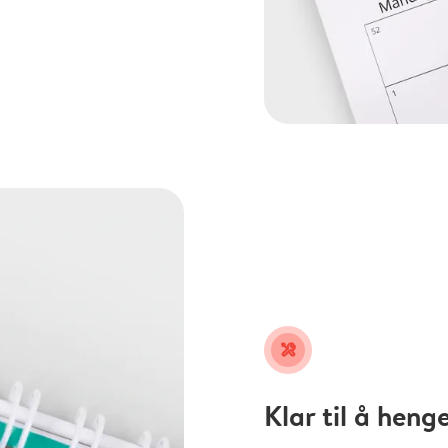
tools
Klar til å heng