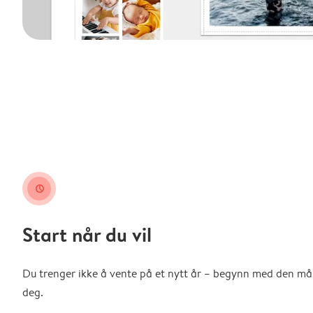
clock
Start når du vil
Du trenger ikke å vente på et nytt år – begynn med den m
deg.