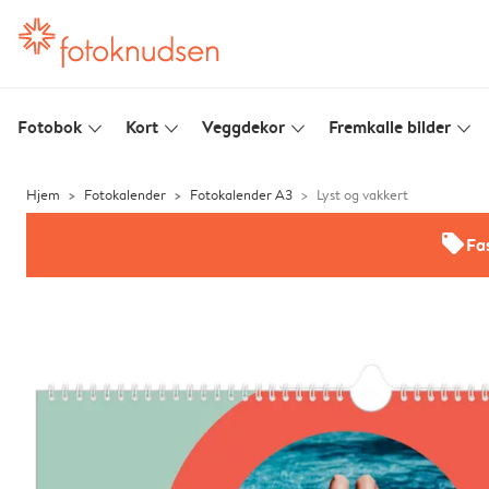
Fotobok
Kort
Veggdekor
Fremkalle bilder
slim_arrow_down
slim_arrow_down
slim_arrow_down
slim_arrow_down
Hjem
Fotokalender
Fotokalender A3
Lyst og vakkert
offers
Fas