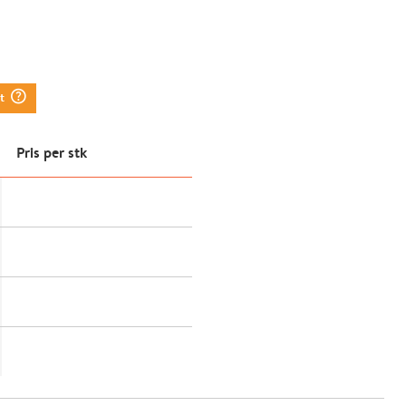
question_mark_circle
tt
Pris per stk