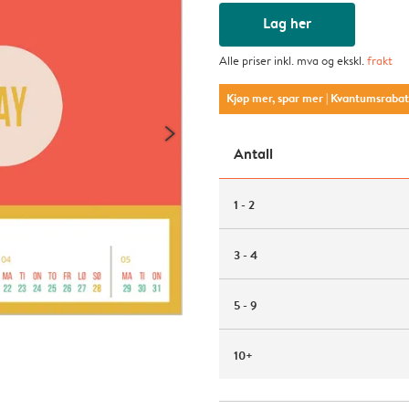
Lag her
Alle priser inkl. mva og ekskl.
frakt
Kjøp mer, spar mer
| Kvantumsraba
Antall
1 - 2
3 - 4
5 - 9
10+