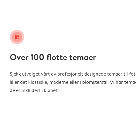
layout_alt
Over 100 flotte temaer
Sjekk utvalget vårt av profesjonelt designede temaer til f
liker det klassiske, moderne eller i blomsterstil. Vi har temae
de er inkludert i kjøpet.