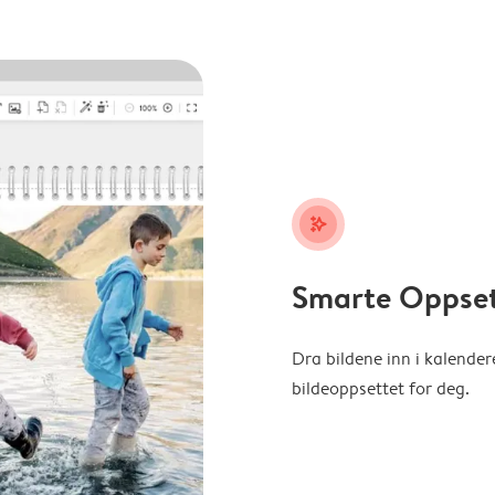
stars_plus
Smarte Oppse
Dra bildene inn i kalender
bildeoppsettet for deg.