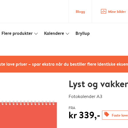
image_placeholder
Blogg
Mine bilder
Flere produkter
Kalendere
Bryllup
slim_arrow_down
slim_arrow_down
te lave priser – spar ekstra når du bestiller flere identiske ekse
Lyst og vakker
Fotokalender A3
FRA
kr 339,-
offers
Faste lave