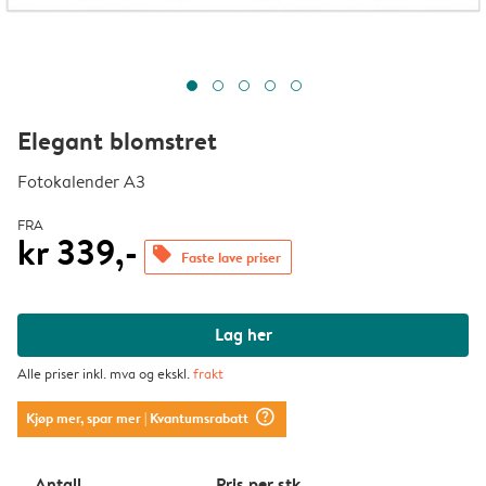
Elegant blomstret
Fotokalender A3
FRA
kr 339,-
offers
Faste lave priser
Lag her
Alle priser inkl. mva og ekskl.
frakt
question_mark_circle
Kjøp mer, spar mer
| Kvantumsrabatt
Antall
Pris per stk