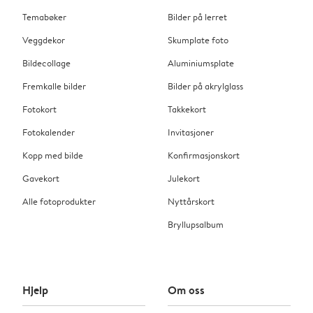
Temabøker
Bilder på lerret
Veggdekor
Skumplate foto
Bildecollage
Aluminiumsplate
Fremkalle bilder
Bilder på akrylglass
Fotokort
Takkekort
Fotokalender
Invitasjoner
Kopp med bilde
Konfirmasjonskort
Gavekort
Julekort
Alle fotoprodukter
Nyttårskort
Bryllupsalbum
Hjelp
Om oss