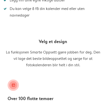
Legg inn dine egne viktige datoer
Du kan velge å få din kalender med eller uten
navnedager
Velg et design
La funksjonen Smarte Oppsett gjøre jobben for deg. Den
vil lage det beste bildeoppsettet og sørge for at
fotokalenderen blir helt i din stil.
layout_alt
Over 100 flotte temaer