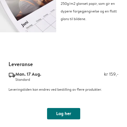
250g/m2 glanset papir, som gir en
dypere fargegjengivelse og en flott
glans til bildene.
Leveranse
Man. 17 Aug.
kr 159,-
delivery_standard_v2
Standard
Leveringstiden kan endres ved bestilling av flere produkter.
Lag her