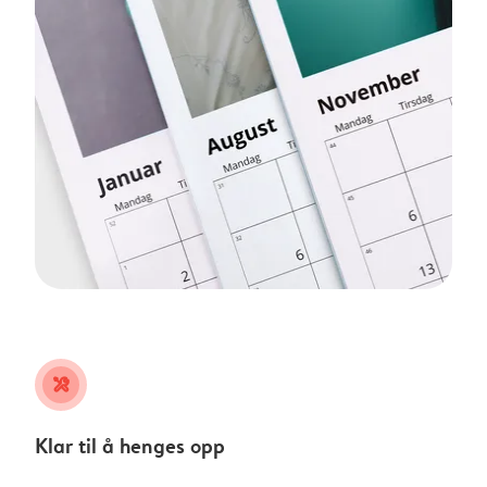
tools
Klar til å henges opp