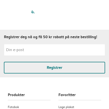
filled-pagination
outlined-paginatio
outlined-paginat
outlined-pagin
outlined-pag
outlined-p
Registrer deg nå og få 50 kr rabatt på neste bestilling!
Registrer
Produkter
Favoritter
Fotobok
Lage plakat