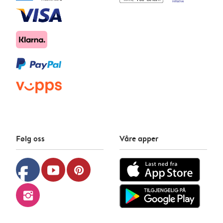
Følg oss
Våre apper
facebook
youtube
pinterest
instagram