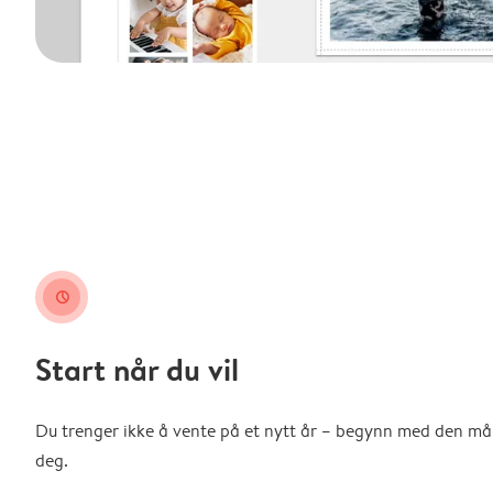
clock
Start når du vil
Du trenger ikke å vente på et nytt år – begynn med den m
deg.