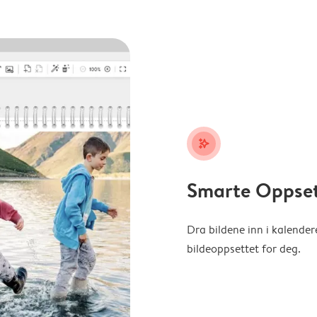
stars_plus
Smarte Oppse
Dra bildene inn i kalender
bildeoppsettet for deg.