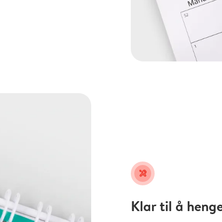
tools
Klar til å heng