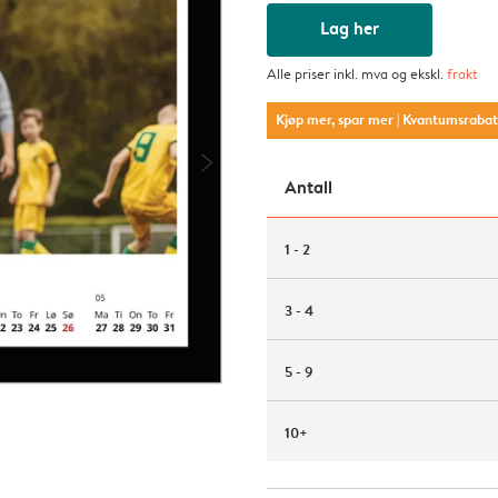
Lag her
Alle priser inkl. mva og ekskl.
frakt
Kjøp mer, spar mer
| Kvantumsraba
Antall
1 - 2
3 - 4
5 - 9
10+