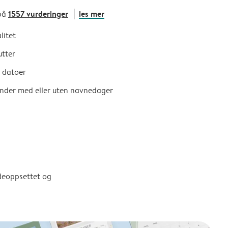
1557 vurderinger
les mer
på
litet
utter
e datoer
ender med eller uten navnedager
ldeoppsettet og