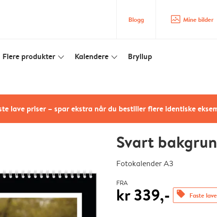
image_placeholder
Blogg
Mine bilder
Flere produkter
Kalendere
Bryllup
slim_arrow_down
slim_arrow_down
te lave priser – spar ekstra når du bestiller flere identiske ekse
Svart bakgru
Fotokalender A3
FRA
kr 339,-
offers
Faste lave