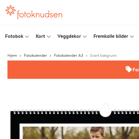
Fotobok
Kort
Veggdekor
Fremkalle bilder
slim_arrow_down
slim_arrow_down
slim_arrow_down
slim_arrow_down
Hjem
Fotokalender
Fotokalender A3
Svart bakgrunn
offers
Fas