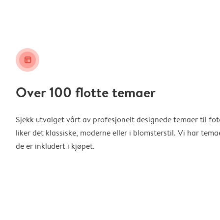
layout_alt
Over 100 flotte temaer
Sjekk utvalget vårt av profesjonelt designede temaer til f
liker det klassiske, moderne eller i blomsterstil. Vi har temae
de er inkludert i kjøpet.