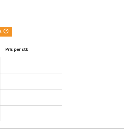
question_mark_circle
tt
Pris per stk