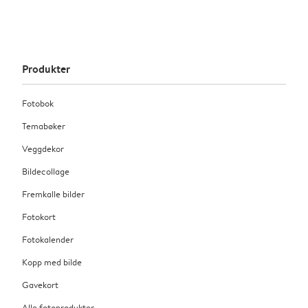
Produkter
Fotobok
Temabøker
Veggdekor
Bildecollage
Fremkalle bilder
Fotokort
Fotokalender
Kopp med bilde
Gavekort
Alle fotoprodukter