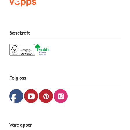
Bærekraft
Følg oss
facebook
youtube
pinterest
instagram
Våre apper