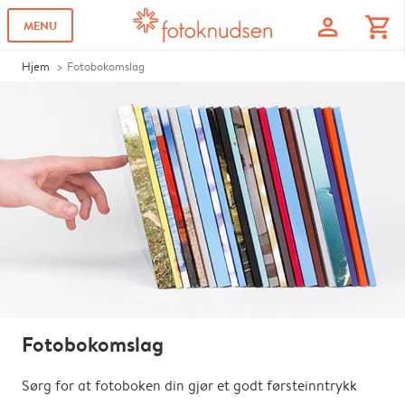
profile
shopping_cart
MENU
Hjem
Fotobokomslag
Fotobokomslag
Sørg for at fotoboken din gjør et godt førsteinntrykk