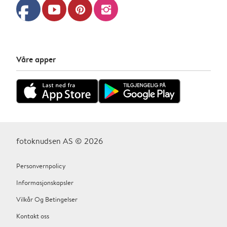
facebook
youtube
pinterest
instagram
Våre apper
fotoknudsen AS © 2026
Personvernpolicy
Informasjonskapsler
Vilkår Og Betingelser
Kontakt oss