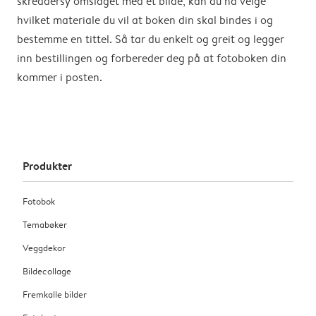
skreddersy omslaget med et bilde, kan du nå velge
hvilket materiale du vil at boken din skal bindes i og
bestemme en tittel. Så tar du enkelt og greit og legger
inn bestillingen og forbereder deg på at fotoboken din
kommer i posten.
Produkter
Fotobok
Temabøker
Veggdekor
Bildecollage
Fremkalle bilder