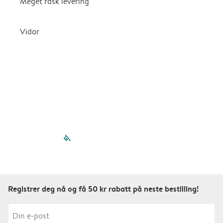
Meget rask levering
G
k
Vidar
filled-pagination
outlined-paginatio
outlined-paginat
outlined-pagin
outlined-pag
outlined-p
Registrer deg nå og få 50 kr rabatt på neste bestilling!