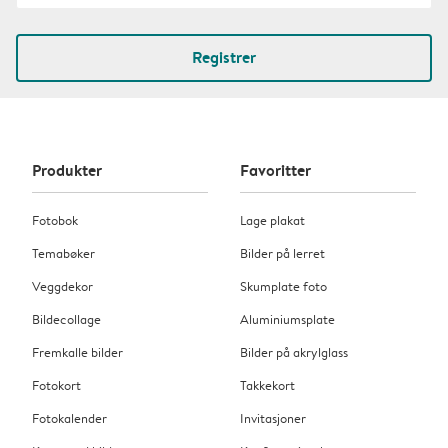
Registrer
Produkter
Favoritter
Fotobok
Lage plakat
Temabøker
Bilder på lerret
Veggdekor
Skumplate foto
Bildecollage
Aluminiumsplate
Fremkalle bilder
Bilder på akrylglass
Fotokort
Takkekort
Fotokalender
Invitasjoner