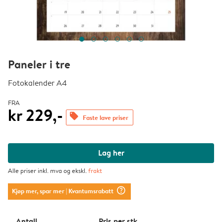
Paneler i tre
Fotokalender A4
FRA
kr 229,-
offers
Faste lave priser
Lag her
Alle priser inkl. mva og ekskl.
frakt
question_mark_circle
Kjøp mer, spar mer
| Kvantumsrabatt
Antall
Pris per stk