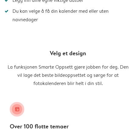
Legg inn dine egne viktige datoer
Du kan velge å få din kalender med eller uten
navnedager
Velg et design
La funksjonen Smarte Oppsett gjøre jobben for deg. Den
vil lage det beste bildeoppsettet og sørge for at
fotokalenderen blir helt i din stil.
layout_alt
Over 100 flotte temaer