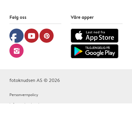
Følg oss
Våre apper
facebook
youtube
pinterest
instagram
fotoknudsen AS © 2026
Personvernpolicy
Informasjonskapsler
Vilkår Og Betingelser
Kontakt oss