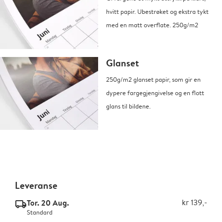
hvitt papir. Ubestrøket og ekstra tykt
med en matt overflate. 250g/m2
Glanset
250g/m2 glanset papir, som gir en
dypere fargegjengivelse og en flott
glans til bildene.
Leveranse
Tor. 20 Aug.
kr 139,-
delivery_standard_v2
Standard