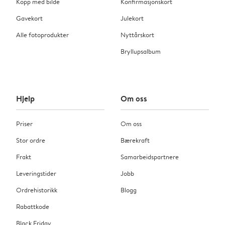
Kopp med bilde
Konfirmasjonskort
Gavekort
Julekort
Alle fotoprodukter
Nyttårskort
Bryllupsalbum
Hjelp
Om oss
Priser
Om oss
Stor ordre
Bærekraft
Frakt
Samarbeidspartnere
Leveringstider
Jobb
Ordrehistorikk
Blogg
Rabattkode
Black Friday