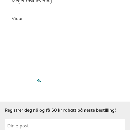
Meget rask levering
G
k
Vidar
filled-pagination
outlined-paginatio
outlined-paginat
outlined-pagin
outlined-pag
outlined-p
Registrer deg nå og få 50 kr rabatt på neste bestilling!