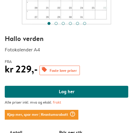
Hallo verden
Fotokalender A4
FRA
kr 229,-
offers
Faste lave priser
Lag her
Alle priser inkl. mva og ekskl.
frakt
question_mark_circle
Kjøp mer, spar mer
| Kvantumsrabatt
Antall
Pris per stk