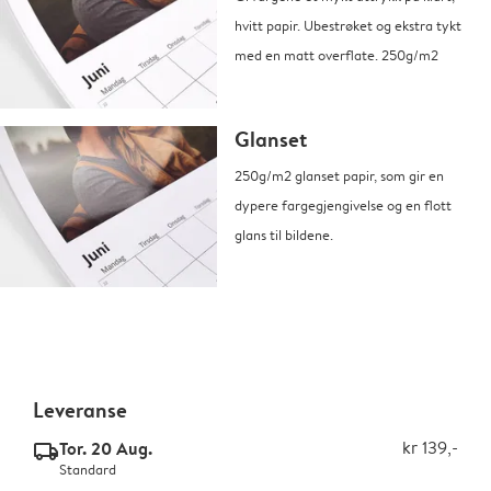
hvitt papir. Ubestrøket og ekstra tykt
med en matt overflate. 250g/m2
Glanset
250g/m2 glanset papir, som gir en
dypere fargegjengivelse og en flott
glans til bildene.
Leveranse
Tor. 20 Aug.
kr 139,-
delivery_standard_v2
Standard