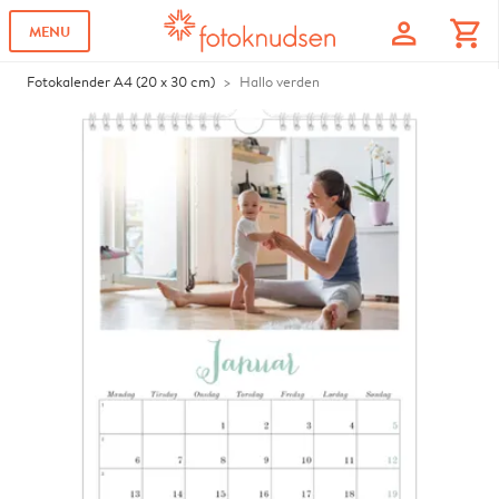
profile
shopping_cart
MENU
Fotokalender A4 (20 x 30 cm)
Hallo verden