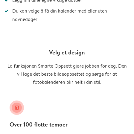
Legg inn dine egne viktige datoer
Du kan velge å få din kalender med eller uten
navnedager
Velg et design
La funksjonen Smarte Oppsett gjøre jobben for deg. Den
vil lage det beste bildeoppsettet og sørge for at
fotokalenderen blir helt i din stil.
layout_alt
Over 100 flotte temaer