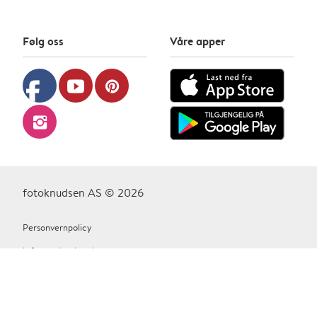
Følg oss
Våre apper
facebook
youtube
pinterest
instagram
fotoknudsen AS © 2026
Personvernpolicy
Informasjonskapsler
Vilkår Og Betingelser
Kontakt oss