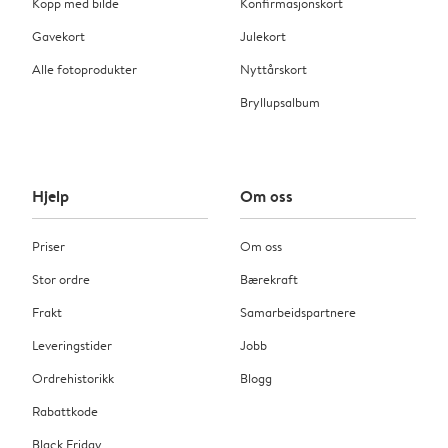
Kopp med bilde
Konfirmasjonskort
Gavekort
Julekort
Alle fotoprodukter
Nyttårskort
Bryllupsalbum
Hjelp
Om oss
Priser
Om oss
Stor ordre
Bærekraft
Frakt
Samarbeidspartnere
Leveringstider
Jobb
Ordrehistorikk
Blogg
Rabattkode
Black Friday