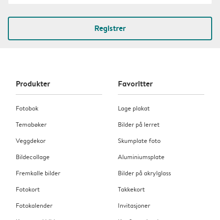
Registrer
Produkter
Favoritter
Fotobok
Lage plakat
Temabøker
Bilder på lerret
Veggdekor
Skumplate foto
Bildecollage
Aluminiumsplate
Fremkalle bilder
Bilder på akrylglass
Fotokort
Takkekort
Fotokalender
Invitasjoner