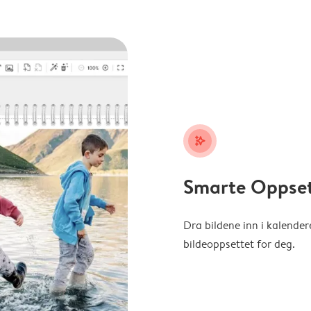
stars_plus
Smarte Oppse
Dra bildene inn i kalender
bildeoppsettet for deg.