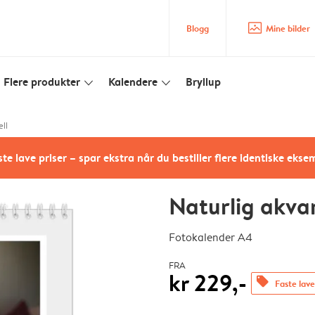
image_placeholder
Blogg
Mine bilder
Flere produkter
Kalendere
Bryllup
slim_arrow_down
slim_arrow_down
ll
te lave priser – spar ekstra når du bestiller flere identiske ekse
Naturlig akvar
Fotokalender A4
FRA
kr 229,-
offers
Faste lave