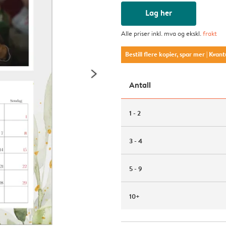
Lag her
Alle priser inkl. mva og ekskl.
frakt
Bestill flere kopier, spar mer
| Kvan
Antall
1 - 2
3 - 4
5 - 9
10+