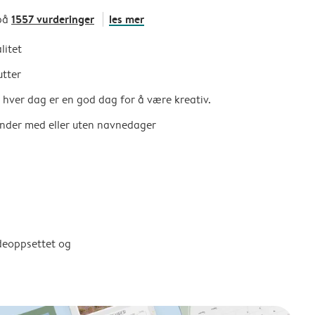
1557 vurderinger
les mer
på
litet
utter
så hver dag er en god dag for å være kreativ.
ender med eller uten navnedager
ldeoppsettet og