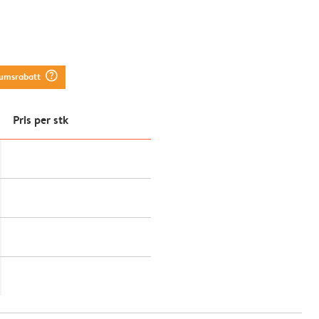
question_mark_circle
tumsrabatt
Pris per stk