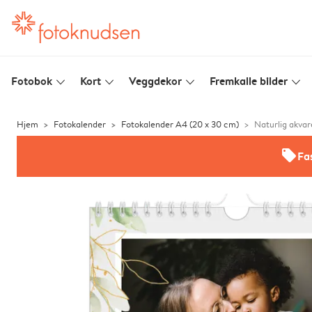
Fotobok
Kort
Veggdekor
Fremkalle bilder
slim_arrow_down
slim_arrow_down
slim_arrow_down
slim_arrow_down
Hjem
Fotokalender
Fotokalender A4 (20 x 30 cm)
Naturlig akvare
offers
Fas