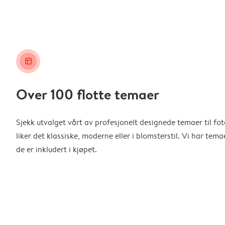
layout_alt
Over 100 flotte temaer
Sjekk utvalget vårt av profesjonelt designede temaer til f
liker det klassiske, moderne eller i blomsterstil. Vi har temae
de er inkludert i kjøpet.