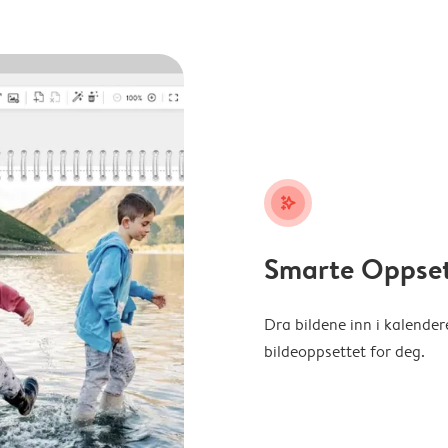
stars_plus
Smarte Oppse
Dra bildene inn i kalender
bildeoppsettet for deg.