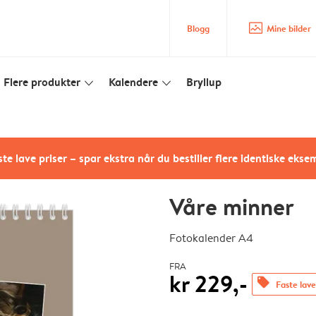
image_placeholder
Blogg
Mine bilder
Flere produkter
Kalendere
Bryllup
slim_arrow_down
slim_arrow_down
te lave priser – spar ekstra når du bestiller flere identiske ekse
Våre minner
Fotokalender A4
FRA
kr 229,-
offers
Faste lave