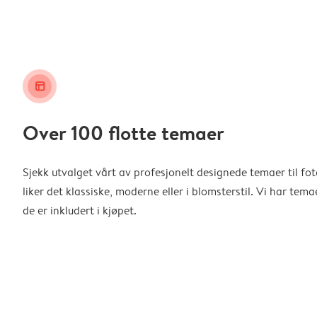
layout_alt
Over 100 flotte temaer
Sjekk utvalget vårt av profesjonelt designede temaer til f
liker det klassiske, moderne eller i blomsterstil. Vi har temae
de er inkludert i kjøpet.