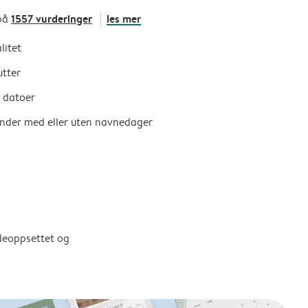
1557 vurderinger
les mer
på
litet
utter
e datoer
ender med eller uten navnedager
ldeoppsettet og