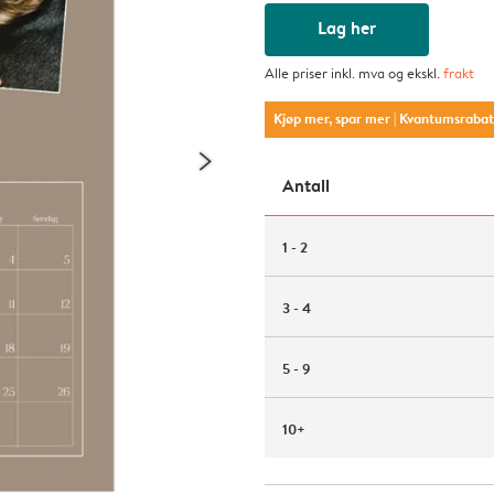
Lag her
Alle priser inkl. mva og ekskl.
frakt
Kjøp mer, spar mer
| Kvantumsraba
Antall
1 - 2
3 - 4
5 - 9
10+