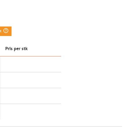
question_mark_circle
tt
Pris per stk