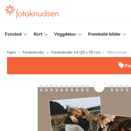
Fotobok
Kort
Veggdekor
Fremkalle bilder
slim_arrow_down
slim_arrow_down
slim_arrow_down
slim_arrow_down
Hjem
Fotokalender
Fotokalender A4 (20 x 30 cm)
Våre minner
offers
Fas