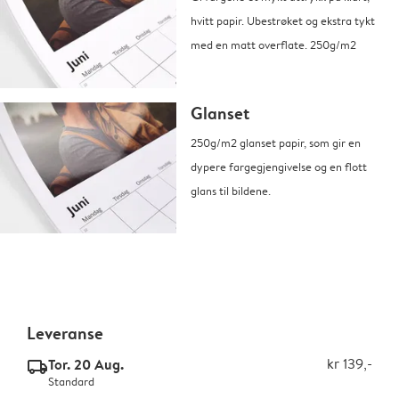
hvitt papir. Ubestrøket og ekstra tykt
med en matt overflate. 250g/m2
Glanset
250g/m2 glanset papir, som gir en
dypere fargegjengivelse og en flott
glans til bildene.
Leveranse
Tor. 20 Aug.
kr 139,-
delivery_standard_v2
Standard