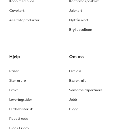
Kopp med bilde
Konfirmasjonskort
Gavekort
Julekort
Alle fotoprodukter
Nyttårskort
Bryllupsalbum
Hjelp
Om oss
Priser
Om oss
Stor ordre
Bærekraft
Frakt
Samarbeidspartnere
Leveringstider
Jobb
Ordrehistorikk
Blogg
Rabattkode
Black Friday