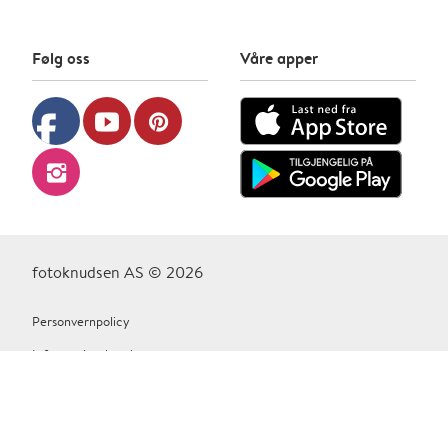
Følg oss
Våre apper
facebook
youtube
pinterest
instagram
fotoknudsen AS © 2026
Personvernpolicy
Informasjonskapsler
Vilkår Og Betingelser
Kontakt oss