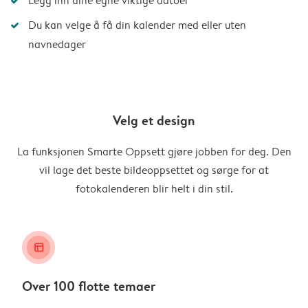
Legg inn dine egne viktige datoer
Du kan velge å få din kalender med eller uten
navnedager
Velg et design
La funksjonen Smarte Oppsett gjøre jobben for deg. Den
vil lage det beste bildeoppsettet og sørge for at
fotokalenderen blir helt i din stil.
layout_alt
Over 100 flotte temaer