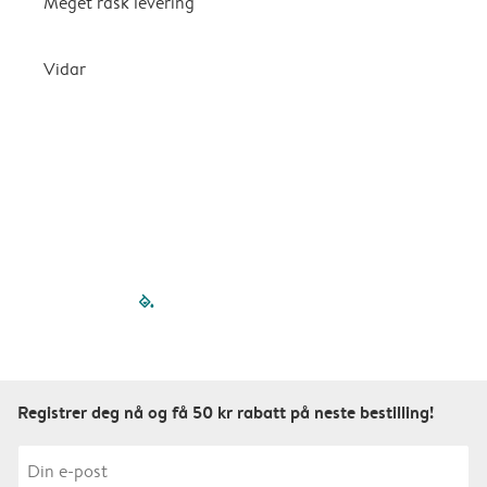
Meget rask levering
G
k
Vidar
filled-pagination
outlined-paginatio
outlined-paginat
outlined-pagin
outlined-pag
outlined-p
Registrer deg nå og få 50 kr rabatt på neste bestilling!