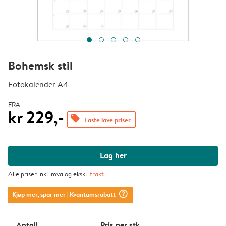
Bohemsk stil
Fotokalender A4
FRA
kr 229,-
offers
Faste lave priser
Lag her
Alle priser inkl. mva og ekskl.
frakt
question_mark_circle
Kjøp mer, spar mer
| Kvantumsrabatt
Antall
Pris per stk