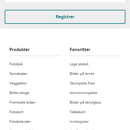
Registrer
Produkter
Favoritter
Fotobok
Lage plakat
Temabøker
Bilder på lerret
Veggdekor
Skumplate foto
Bildecollage
Aluminiumsplate
Fremkalle bilder
Bilder på akrylglass
Fotokort
Takkekort
Fotokalender
Invitasjoner