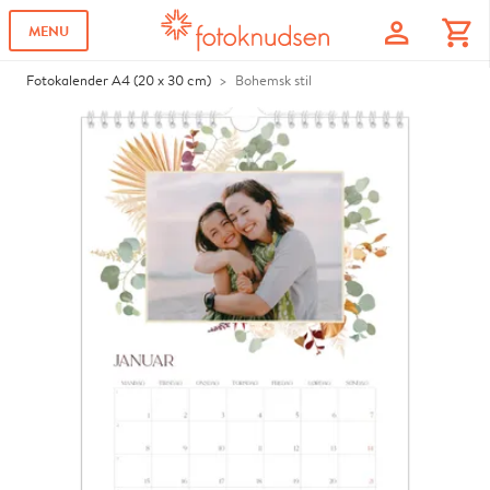
profile
shopping_cart
MENU
Fotokalender A4 (20 x 30 cm)
Bohemsk stil