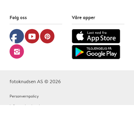
Følg oss
Våre apper
facebook
youtube
pinterest
instagram
fotoknudsen AS © 2026
Personvernpolicy
Informasjonskapsler
Vilkår Og Betingelser
Kontakt oss