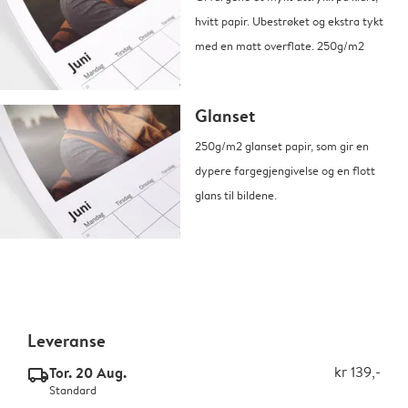
hvitt papir. Ubestrøket og ekstra tykt
med en matt overflate. 250g/m2
Glanset
250g/m2 glanset papir, som gir en
dypere fargegjengivelse og en flott
glans til bildene.
Leveranse
Tor. 20 Aug.
kr 139,-
delivery_standard_v2
Standard