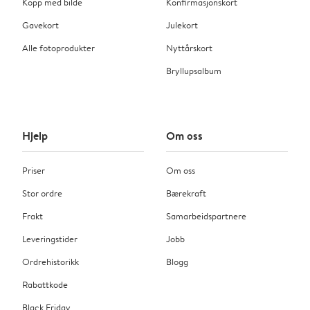
Kopp med bilde
Konfirmasjonskort
Gavekort
Julekort
Alle fotoprodukter
Nyttårskort
Bryllupsalbum
Hjelp
Om oss
Priser
Om oss
Stor ordre
Bærekraft
Frakt
Samarbeidspartnere
Leveringstider
Jobb
Ordrehistorikk
Blogg
Rabattkode
Black Friday