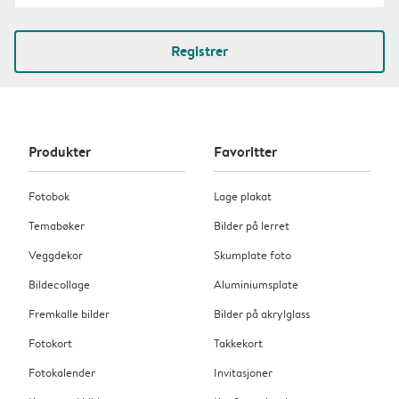
Registrer
Produkter
Favoritter
Fotobok
Lage plakat
Temabøker
Bilder på lerret
Veggdekor
Skumplate foto
Bildecollage
Aluminiumsplate
Fremkalle bilder
Bilder på akrylglass
Fotokort
Takkekort
Fotokalender
Invitasjoner