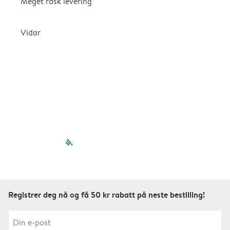
Meget rask levering
G
k
Vidar
filled-pagination
outlined-paginatio
outlined-paginat
outlined-pagin
outlined-pag
outlined-p
Registrer deg nå og få 50 kr rabatt på neste bestilling!