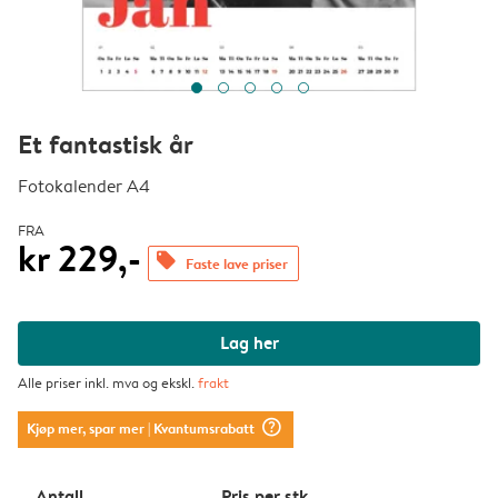
Et fantastisk år
Fotokalender A4
FRA
kr 229,-
offers
Faste lave priser
Lag her
Alle priser inkl. mva og ekskl.
frakt
question_mark_circle
Kjøp mer, spar mer
| Kvantumsrabatt
Antall
Pris per stk