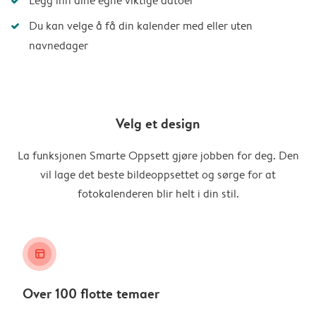
Legg inn dine egne viktige datoer
Du kan velge å få din kalender med eller uten
navnedager
Velg et design
La funksjonen Smarte Oppsett gjøre jobben for deg. Den
vil lage det beste bildeoppsettet og sørge for at
fotokalenderen blir helt i din stil.
layout_alt
Over 100 flotte temaer