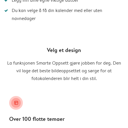
Legg inn dine egne viktige datoer
Du kan velge å få din kalender med eller uten
navnedager
Velg et design
La funksjonen Smarte Oppsett gjøre jobben for deg. Den
vil lage det beste bildeoppsettet og sørge for at
fotokalenderen blir helt i din stil.
layout_alt
Over 100 flotte temaer