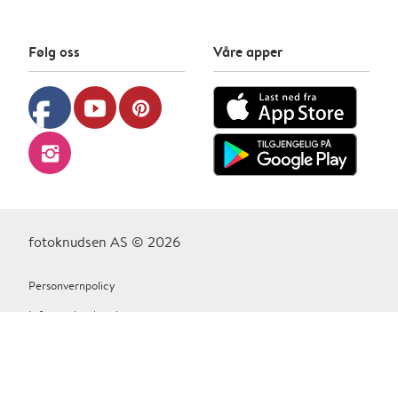
Følg oss
Våre apper
facebook
youtube
pinterest
instagram
fotoknudsen AS © 2026
Personvernpolicy
Informasjonskapsler
Vilkår Og Betingelser
Kontakt oss