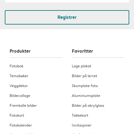
Registrer
Produkter
Favoritter
Fotobok
Lage plakat
Temabøker
Bilder på lerret
Veggdekor
Skumplate foto
Bildecollage
Aluminiumsplate
Fremkalle bilder
Bilder på akrylglass
Fotokort
Takkekort
Fotokalender
Invitasjoner