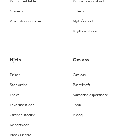
Kopp med bilde
Konfirmasjonskort
Gavekort
Julekort
Alle fotoprodukter
Nyttårskort
Bryllupsalbum
Hjelp
Om oss
Priser
Om oss
Stor ordre
Bærekraft
Frakt
Samarbeidspartnere
Leveringstider
Jobb
Ordrehistorikk
Blogg
Rabattkode
Black Friday