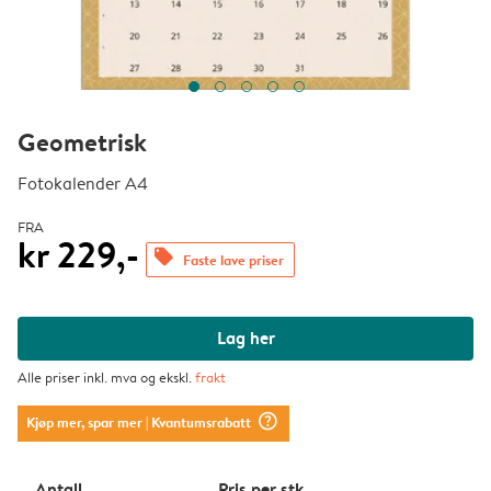
Geometrisk
Fotokalender A4
FRA
kr 229,-
offers
Faste lave priser
Lag her
Alle priser inkl. mva og ekskl.
frakt
question_mark_circle
Kjøp mer, spar mer
| Kvantumsrabatt
Antall
Pris per stk