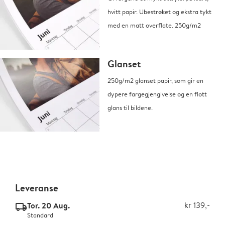
hvitt papir. Ubestrøket og ekstra tykt
med en matt overflate. 250g/m2
Glanset
250g/m2 glanset papir, som gir en
dypere fargegjengivelse og en flott
glans til bildene.
Leveranse
Tor. 20 Aug.
kr 139,-
delivery_standard_v2
Standard