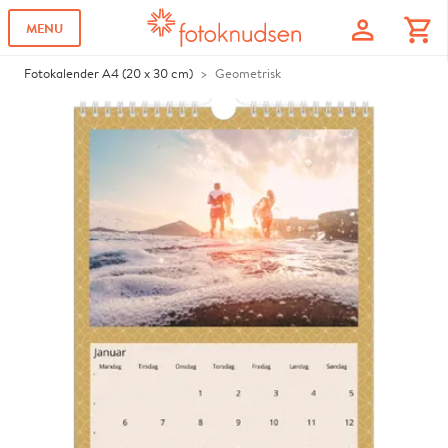
profile
shopping_cart
MENU
Fotokalender A4 (20 x 30 cm)
Geometrisk