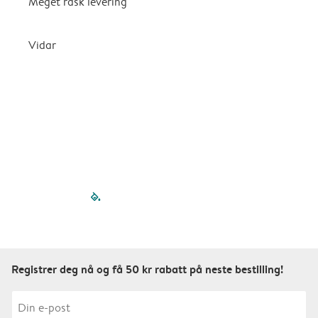
Meget rask levering
G
k
Vidar
filled-pagination
outlined-paginatio
outlined-paginat
outlined-pagin
outlined-pag
outlined-p
Registrer deg nå og få 50 kr rabatt på neste bestilling!