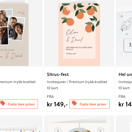
Sitrus-fest
Hei un
Premium trykk-kvalitet
Invitasjoner | Premium trykk-kvalitet
Invitasj
10 kort
10 kort
FRA
FRA
kr 149,-
kr 14
offers
offers
Faste lave priser
Faste lave priser