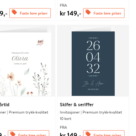
FRA
9,-
kr 149,-
offers
offers
Faste lave priser
Faste lave priser
årtid
Skifer & seriffer
oner | Premium trykk-kvalitet
Invitasjoner | Premium trykk-kvalitet
10 kort
FRA
9,-
kr 149,-
offers
offers
Faste lave priser
Faste lave priser