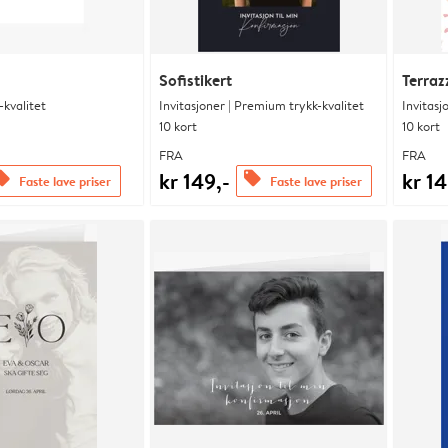
Sofistikert
Terraz
kvalitet
Invitasjoner | Premium trykk-kvalitet
Invitasj
10 kort
10 kort
FRA
FRA
kr 149,-
kr 14
fers
offers
Faste lave priser
Faste lave priser