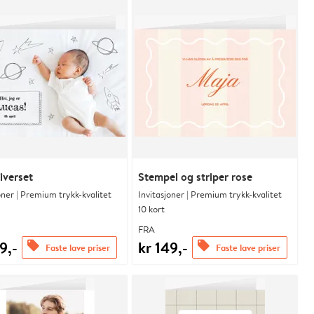
iverset
Stempel og striper rose
oner | Premium trykk-kvalitet
Invitasjoner | Premium trykk-kvalitet
10 kort
FRA
9,-
kr 149,-
offers
offers
Faste lave priser
Faste lave priser