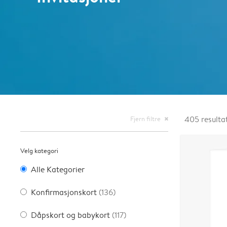
Fjern filtre
405
resulta
close
Velg kategori
Alle Kategorier
Konfirmasjonskort
(136)
Dåpskort og babykort
(117)