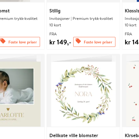
lomst
Stilig
Klassi
Premium trykk-kvalitet
Invitasjoner | Premium trykk-kvalitet
Invitasj
10 kort
10 kort
FRA
FRA
kr 149,-
kr 14
offers
offers
Faste lave priser
Faste lave priser
Delikate ville blomster
Kirseb