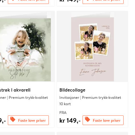
trøk i akvarell
Bildecollage
oner | Premium trykk-kvalitet
Invitasjoner | Premium trykk-kvalitet
10 kort
FRA
9,-
kr 149,-
offers
offers
Faste lave priser
Faste lave priser