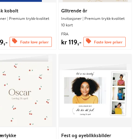
sk kobolt
Glitrende år
oner | Premium trykk-kvalitet
Invitasjoner | Premium trykk-kvalitet
10 kort
FRA
9,-
kr 119,-
offers
offers
Faste lave priser
Faste lave priser
ærlykke
Fest og øyeblikksbilder