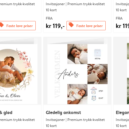
Premium trykk-kvalitet
Invitasjoner | Premium trykk-kvalitet
Invitasj
10 kort
10 kort
FRA
FRA
kr 119,-
kr 11
ffers
offers
Faste lave priser
Faste lave priser
& glød
Gledelig ankomst
Elegan
Premium trykk-kvalitet
Invitasjoner | Premium trykk-kvalitet
Invitasj
10 kort
10 kort