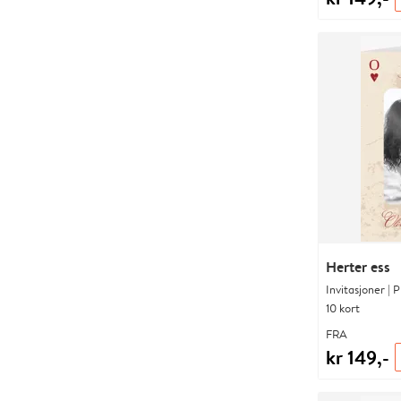
Herter ess
Invitasjoner | 
10 kort
FRA
kr 149,-