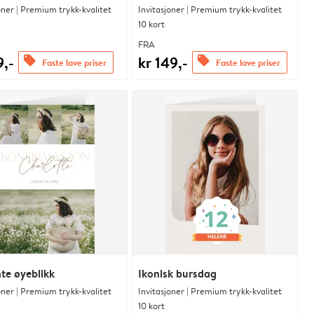
oner | Premium trykk-kvalitet
Invitasjoner | Premium trykk-kvalitet
10 kort
FRA
9,-
kr 149,-
offers
offers
Faste lave priser
Faste lave priser
te øyeblikk
Ikonisk bursdag
oner | Premium trykk-kvalitet
Invitasjoner | Premium trykk-kvalitet
10 kort