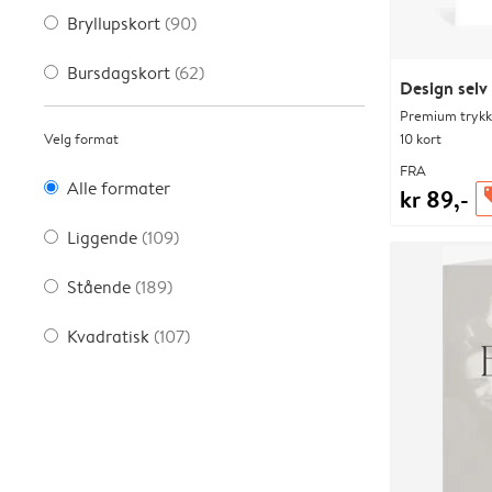
Bryllupskort
(90)
Bursdagskort
(62)
Design selv
Premium trykk-
Velg format
10 kort
FRA
Alle formater
kr 89,-
of
Liggende
(109)
Stående
(189)
Kvadratisk
(107)