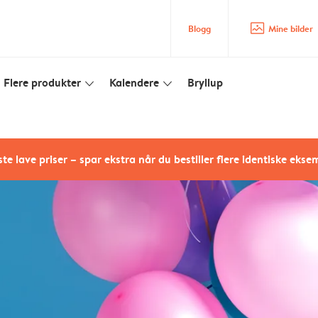
image_placeholder
Blogg
Mine bilder
Flere produkter
Kalendere
Bryllup
slim_arrow_down
slim_arrow_down
te lave priser – spar ekstra når du bestiller flere identiske ekse