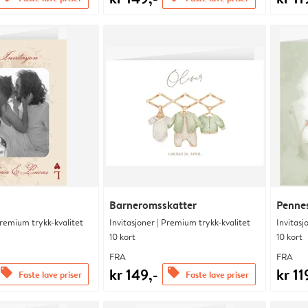
Barneromsskatter
Pennes
Premium trykk-kvalitet
Invitasjoner | Premium trykk-kvalitet
Invitasj
10 kort
10 kort
FRA
FRA
kr 149,-
kr 11
offers
offers
Faste lave priser
Faste lave priser