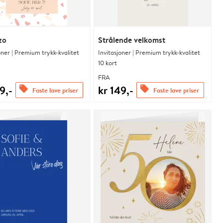
zo
Strålende velkomst
oner | Premium trykk-kvalitet
Invitasjoner | Premium trykk-kvalitet
10 kort
FRA
9,-
kr 149,-
offers
offers
Faste lave priser
Faste lave priser