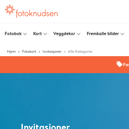
Fotobok
Kort
Veggdekor
Fremkalle bilder
slim_arrow_down
slim_arrow_down
slim_arrow_down
slim_arrow_down
Hjem
Fotokort
Invitasjoner
Alle Kategorier
offers
Fas
Invitasjoner