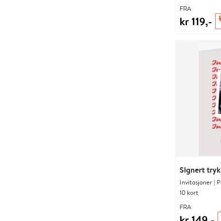
FRA
kr 119,-
o
Signert tryk
Invitasjoner | 
10 kort
FRA
kr 149,-