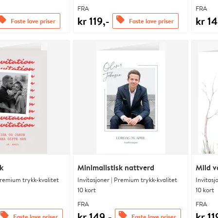
FRA
FRA
kr 119,-
kr 14
ffers
offers
Faste lave priser
Faste lave priser
k
Minimalistisk nattverd
Mild v
Premium trykk-kvalitet
Invitasjoner | Premium trykk-kvalitet
Invitasj
10 kort
10 kort
FRA
FRA
kr 149,-
kr 11
offers
offers
Faste lave priser
Faste lave priser