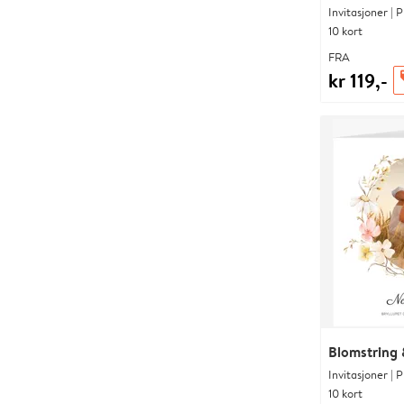
Invitasjoner | 
10 kort
FRA
kr 119,-
o
Blomstring 
Invitasjoner | 
10 kort