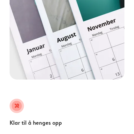
tools
Klar til å henges opp