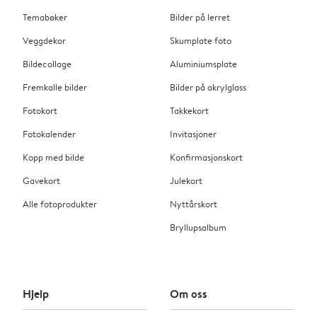
Temabøker
Bilder på lerret
Veggdekor
Skumplate foto
Bildecollage
Aluminiumsplate
Fremkalle bilder
Bilder på akrylglass
Fotokort
Takkekort
Fotokalender
Invitasjoner
Kopp med bilde
Konfirmasjonskort
Gavekort
Julekort
Alle fotoprodukter
Nyttårskort
Bryllupsalbum
Hjelp
Om oss