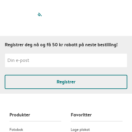
filled-pagination
outlined-paginatio
outlined-paginat
outlined-pagin
outlined-pag
outlined-p
Registrer deg nå og få 50 kr rabatt på neste bestilling!
Registrer
Produkter
Favoritter
Fotobok
Lage plakat