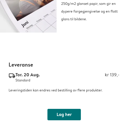
250g/m2 glanset papir, som gir en
dypere fargegjengivelse og en flott
glans til bildene.
Leveranse
Tor. 20 Aug.
kr 139,-
delivery_standard_v2
Standard
Leveringstiden kan endres ved bestilling av flere produkter.
Lag her