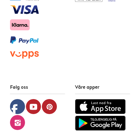
Følg oss
Våre apper
facebook
youtube
pinterest
instagram