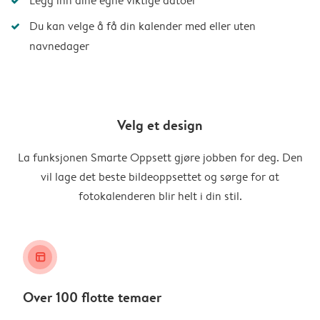
Legg inn dine egne viktige datoer
Du kan velge å få din kalender med eller uten
navnedager
Velg et design
La funksjonen Smarte Oppsett gjøre jobben for deg. Den
vil lage det beste bildeoppsettet og sørge for at
fotokalenderen blir helt i din stil.
layout_alt
Over 100 flotte temaer