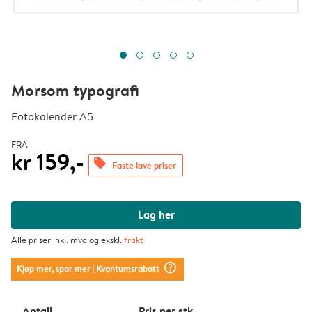
Morsom typografi
Fotokalender A5
FRA
kr 159,-
offers
Faste lave priser
Lag her
Alle priser inkl. mva og ekskl.
frakt
question_mark_circle
Kjøp mer, spar mer
| Kvantumsrabatt
Antall
Pris per stk