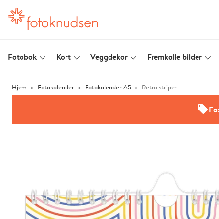
Fotobok
Kort
Veggdekor
Fremkalle bilder
slim_arrow_down
slim_arrow_down
slim_arrow_down
slim_arrow_down
Hjem
Fotokalender
Fotokalender A5
Retro striper
offers
Fas