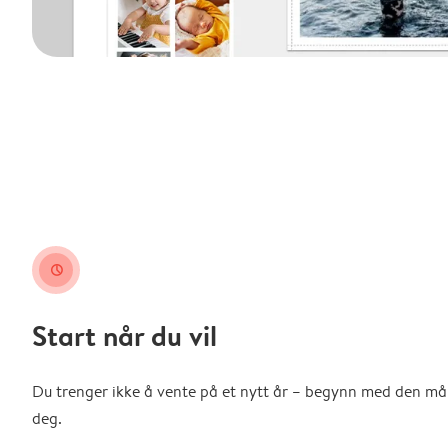
clock
Start når du vil
Du trenger ikke å vente på et nytt år – begynn med den m
deg.