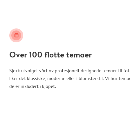
layout_alt
Over 100 flotte temaer
Sjekk utvalget vårt av profesjonelt designede temaer til f
liker det klassiske, moderne eller i blomsterstil. Vi har temae
de er inkludert i kjøpet.