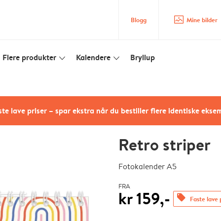
image_placeholder
Blogg
Mine bilder
Flere produkter
Kalendere
Bryllup
slim_arrow_down
slim_arrow_down
te lave priser – spar ekstra når du bestiller flere identiske ekse
Retro striper
Fotokalender A5
FRA
kr 159,-
offers
Faste lave 