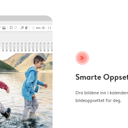
stars_plus
Smarte Oppse
Dra bildene inn i kalender
bildeoppsettet for deg.