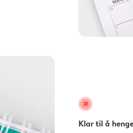
tools
Klar til å heng