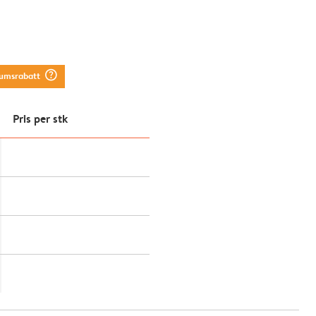
question_mark_circle
tumsrabatt
Pris per stk