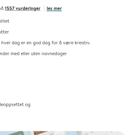
1557 vurderinger
les mer
på
litet
utter
så hver dag er en god dag for å være kreativ.
ender med eller uten navnedager
ldeoppsettet og