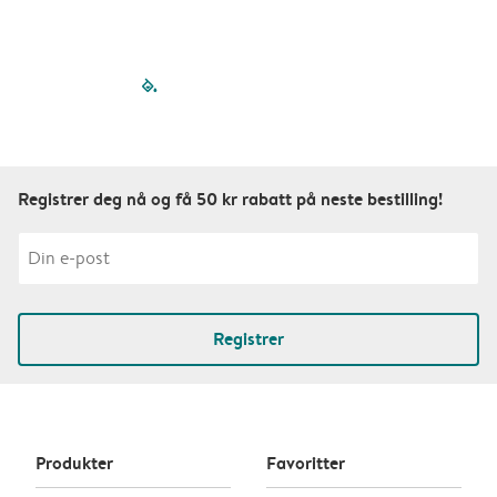
filled-pagination
outlined-paginatio
outlined-paginat
outlined-pagin
outlined-pag
outlined-p
Registrer deg nå og få 50 kr rabatt på neste bestilling!
Registrer
Produkter
Favoritter