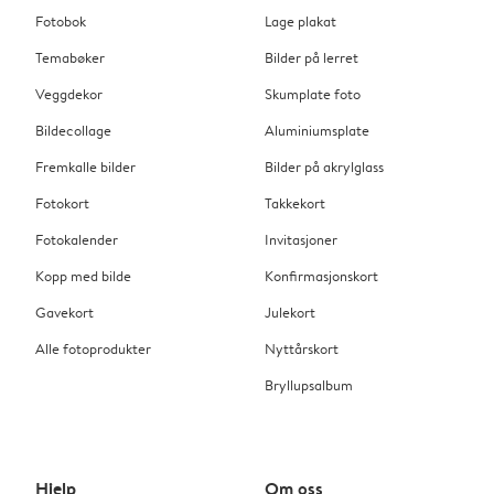
Fotobok
Lage plakat
Temabøker
Bilder på lerret
Veggdekor
Skumplate foto
Bildecollage
Aluminiumsplate
Fremkalle bilder
Bilder på akrylglass
Fotokort
Takkekort
Fotokalender
Invitasjoner
Kopp med bilde
Konfirmasjonskort
Gavekort
Julekort
Alle fotoprodukter
Nyttårskort
Bryllupsalbum
Hjelp
Om oss