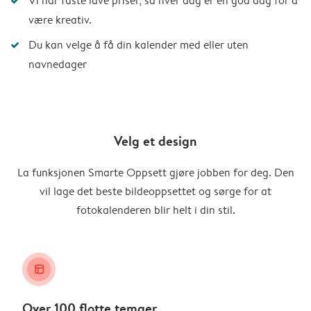
Vi har faste lave priser, så hver dag er en god dag for å
være kreativ.
Du kan velge å få din kalender med eller uten
navnedager
Velg et design
La funksjonen Smarte Oppsett gjøre jobben for deg. Den
vil lage det beste bildeoppsettet og sørge for at
fotokalenderen blir helt i din stil.
layout_alt
Over 100 flotte temaer