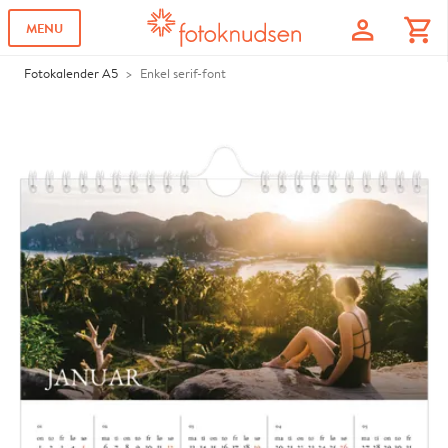
profile
shopping_cart
MENU
Fotokalender A5
Enkel serif-font