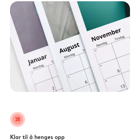
tools
Klar til å henges opp