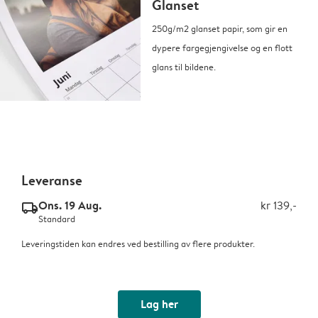
Glanset
250g/m2 glanset papir, som gir en
dypere fargegjengivelse og en flott
glans til bildene.
Leveranse
Ons. 19 Aug.
kr 139,-
delivery_standard_v2
Standard
Leveringstiden kan endres ved bestilling av flere produkter.
Lag her