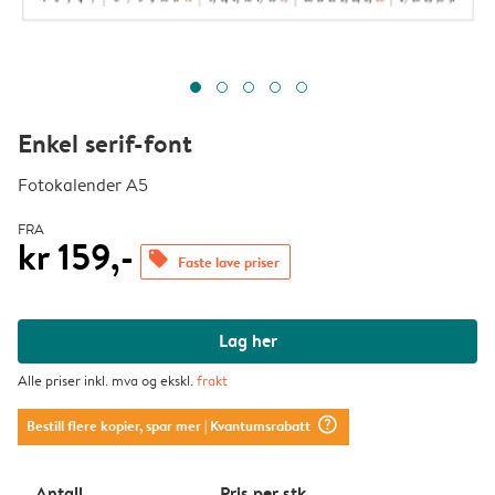
Enkel serif-font
Fotokalender A5
FRA
kr 159,-
offers
Faste lave priser
Lag her
Alle priser inkl. mva og ekskl.
frakt
question_mark_circle
Bestill flere kopier, spar mer
| Kvantumsrabatt
Antall
Pris per stk