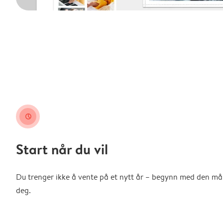
clock
Start når du vil
Du trenger ikke å vente på et nytt år – begynn med den m
deg.