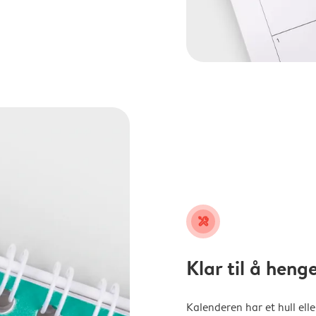
tools
Klar til å heng
Kalenderen har et hull ell