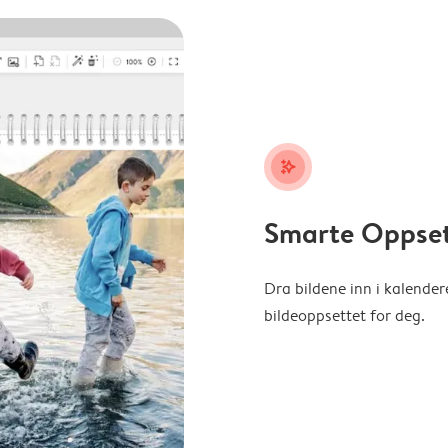
stars_plus
Smarte Oppse
Dra bildene inn i kalender
bildeoppsettet for deg.