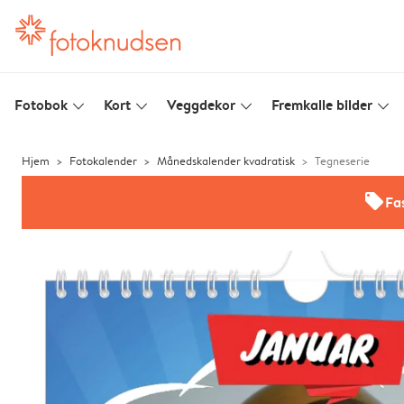
Fotobok
Kort
Veggdekor
Fremkalle bilder
slim_arrow_down
slim_arrow_down
slim_arrow_down
slim_arrow_down
Hjem
Fotokalender
Månedskalender kvadratisk
Tegneserie
offers
Fas