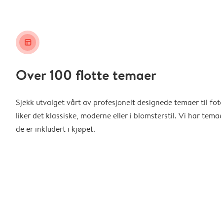
layout_alt
Over 100 flotte temaer
Sjekk utvalget vårt av profesjonelt designede temaer til f
liker det klassiske, moderne eller i blomsterstil. Vi har temae
de er inkludert i kjøpet.