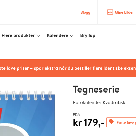
image_placeholder
Blogg
Mine bilder
Flere produkter
Kalendere
Bryllup
slim_arrow_down
slim_arrow_down
te lave priser – spar ekstra når du bestiller flere identiske ekse
Tegneserie
Fotokalender Kvadratisk
FRA
kr 179,-
offers
Faste lave 