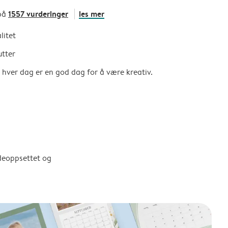
1557 vurderinger
les mer
på
litet
utter
så hver dag er en god dag for å være kreativ.
ldeoppsettet og