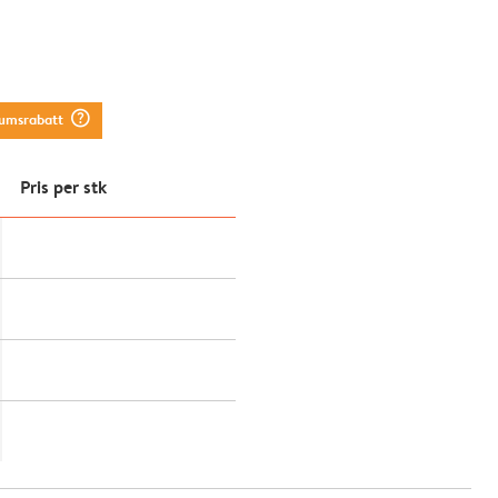
question_mark_circle
tumsrabatt
Pris per stk