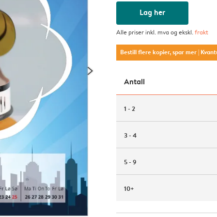
Lag her
Alle priser inkl. mva og ekskl.
frakt
Bestill flere kopier, spar mer
| Kvan
Antall
1 - 2
3 - 4
5 - 9
10+