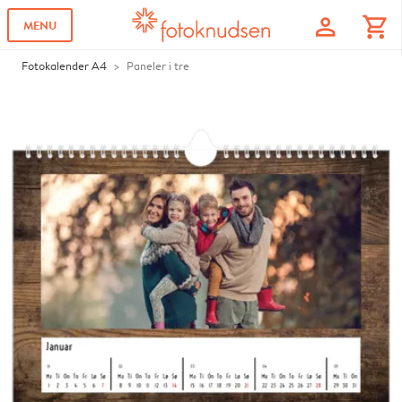
profile
shopping_cart
MENU
Fotokalender A4
Paneler i tre