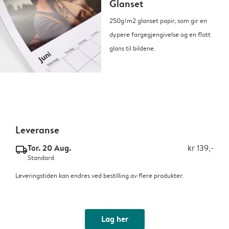
Glanset
250g/m2 glanset papir, som gir en
dypere fargegjengivelse og en flott
glans til bildene.
Leveranse
Tor. 20 Aug.
kr 139,-
delivery_standard_v2
Standard
Leveringstiden kan endres ved bestilling av flere produkter.
Lag her