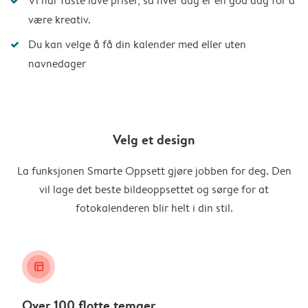
Vi har faste lave priser, så hver dag er en god dag for å
være kreativ.
Du kan velge å få din kalender med eller uten
navnedager
Velg et design
La funksjonen Smarte Oppsett gjøre jobben for deg. Den
vil lage det beste bildeoppsettet og sørge for at
fotokalenderen blir helt i din stil.
layout_alt
Over 100 flotte temaer