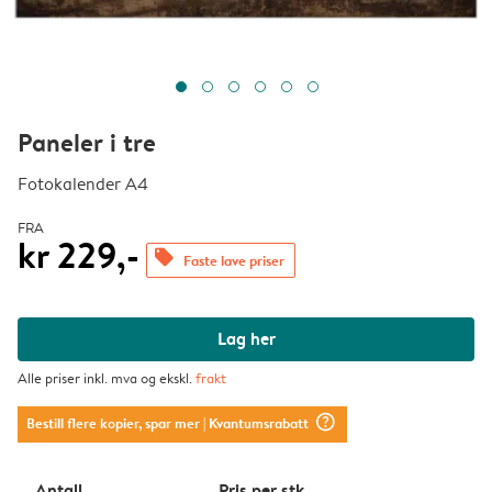
Paneler i tre
Fotokalender A4
FRA
kr 229,-
offers
Faste lave priser
Lag her
Alle priser inkl. mva og ekskl.
frakt
question_mark_circle
Bestill flere kopier, spar mer
| Kvantumsrabatt
Antall
Pris per stk