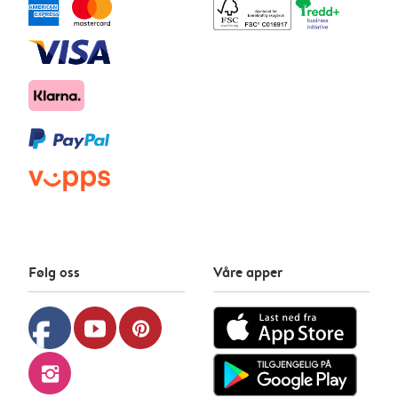
Følg oss
Våre apper
facebook
youtube
pinterest
instagram