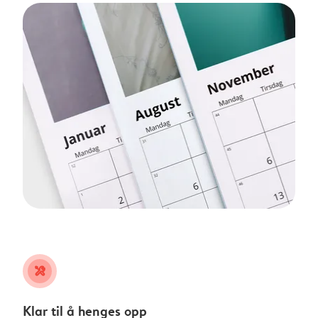
tools
Klar til å henges opp