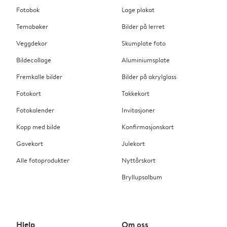
Fotobok
Lage plakat
Temabøker
Bilder på lerret
Veggdekor
Skumplate foto
Bildecollage
Aluminiumsplate
Fremkalle bilder
Bilder på akrylglass
Fotokort
Takkekort
Fotokalender
Invitasjoner
Kopp med bilde
Konfirmasjonskort
Gavekort
Julekort
Alle fotoprodukter
Nyttårskort
Bryllupsalbum
Hjelp
Om oss