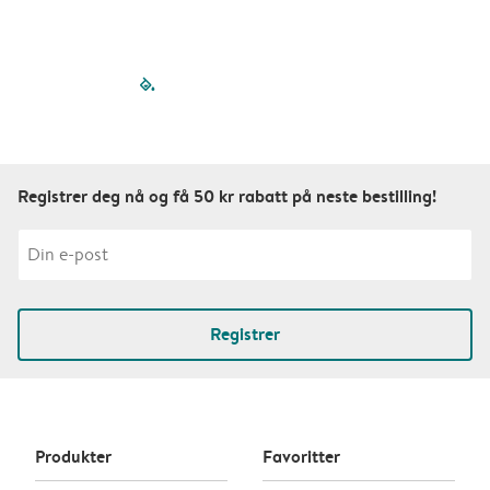
filled-pagination
outlined-paginatio
outlined-paginat
outlined-pagin
outlined-pag
outlined-p
Registrer deg nå og få 50 kr rabatt på neste bestilling!
Registrer
Produkter
Favoritter