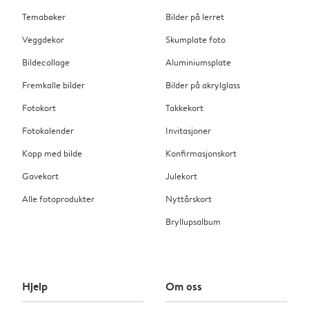
Temabøker
Bilder på lerret
Veggdekor
Skumplate foto
Bildecollage
Aluminiumsplate
Fremkalle bilder
Bilder på akrylglass
Fotokort
Takkekort
Fotokalender
Invitasjoner
Kopp med bilde
Konfirmasjonskort
Gavekort
Julekort
Alle fotoprodukter
Nyttårskort
Bryllupsalbum
Hjelp
Om oss