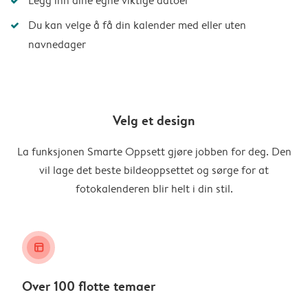
Legg inn dine egne viktige datoer
Du kan velge å få din kalender med eller uten
navnedager
Velg et design
La funksjonen Smarte Oppsett gjøre jobben for deg. Den
vil lage det beste bildeoppsettet og sørge for at
fotokalenderen blir helt i din stil.
layout_alt
Over 100 flotte temaer