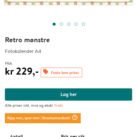
Retro mønstre
Fotokalender A4
FRA
kr 229,-
offers
Faste lave priser
Lag her
Alle priser inkl. mva og ekskl.
frakt
question_mark_circle
Kjøp mer, spar mer
| Kvantumsrabatt
Antall
Pris per stk