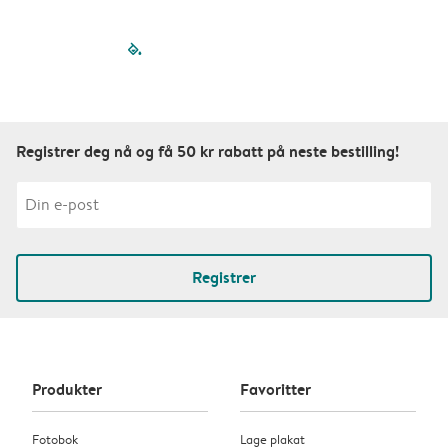
filled-pagination
outlined-paginatio
outlined-paginat
outlined-pagin
outlined-pag
outlined-p
Registrer deg nå og få 50 kr rabatt på neste bestilling!
Registrer
Produkter
Favoritter
Fotobok
Lage plakat