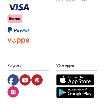
Følg oss
Våre apper
facebook
youtube
pinterest
instagram