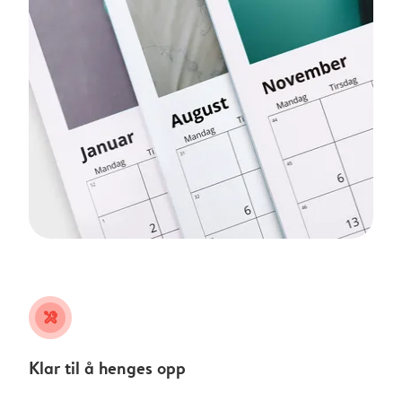
tools
Klar til å henges opp