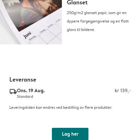
Glanset
250g/m2 glanset papir, som gir en
dypere fargegjengivelse og en flott
glans til bildene.
Leveranse
Ons. 19 Aug.
kr 139,-
delivery_standard_v2
Standard
Leveringstiden kan endres ved bestilling av flere produkter.
Lag her