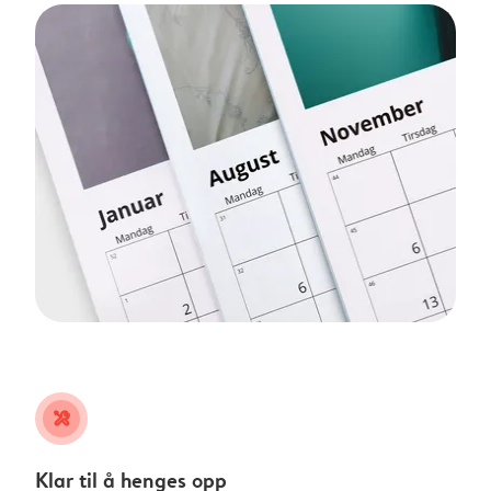
tools
Klar til å henges opp