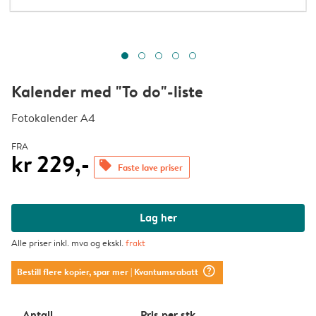
Kalender med "To do"-liste
Fotokalender A4
FRA
kr 229,-
offers
Faste lave priser
Lag her
Alle priser inkl. mva og ekskl.
frakt
question_mark_circle
Bestill flere kopier, spar mer
| Kvantumsrabatt
Antall
Pris per stk