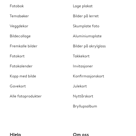
Fotobok
Lage plakat
Temabøker
Bilder på lerret
Veggdekor
Skumplate foto
Bildecollage
Aluminiumsplate
Fremkalle bilder
Bilder på akrylglass
Fotokort
Takkekort
Fotokalender
Invitasjoner
Kopp med bilde
Konfirmasjonskort
Gavekort
Julekort
Alle fotoprodukter
Nyttårskort
Bryllupsalbum
Hjelp
Om oss