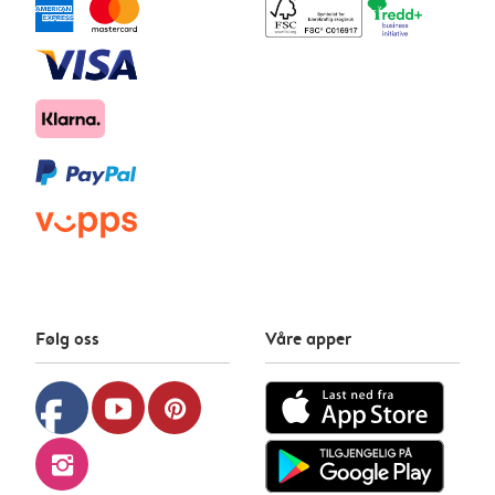
Følg oss
Våre apper
facebook
youtube
pinterest
instagram