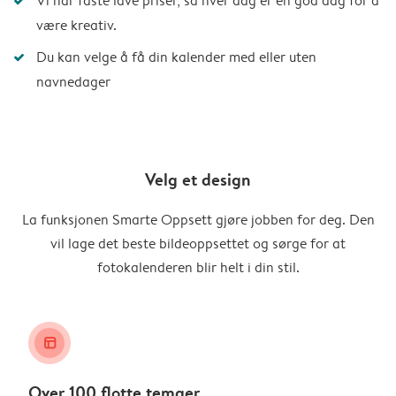
Vi har faste lave priser, så hver dag er en god dag for å
være kreativ.
Du kan velge å få din kalender med eller uten
navnedager
Velg et design
La funksjonen Smarte Oppsett gjøre jobben for deg. Den
vil lage det beste bildeoppsettet og sørge for at
fotokalenderen blir helt i din stil.
layout_alt
Over 100 flotte temaer