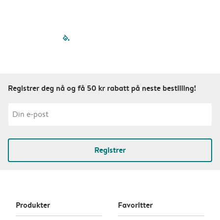
filled-pagination
outlined-paginatio
outlined-paginat
outlined-pagin
outlined-pag
outlined-p
Registrer deg nå og få 50 kr rabatt på neste bestilling!
Registrer
Produkter
Favoritter