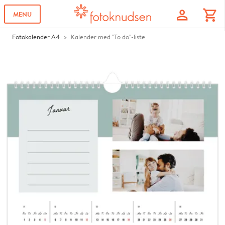
profile
shopping_cart
MENU
Fotokalender A4
Kalender med "To do"-liste