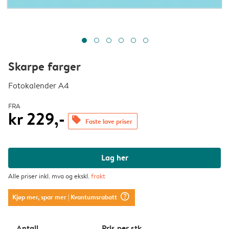
Skarpe farger
Fotokalender A4
FRA
kr 229,-
offers
Faste lave priser
Lag her
Alle priser inkl. mva og ekskl.
frakt
question_mark_circle
Kjøp mer, spar mer
| Kvantumsrabatt
Antall
Pris per stk