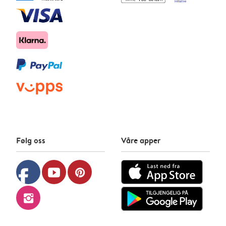
Følg oss
Våre apper
facebook
youtube
pinterest
instagram