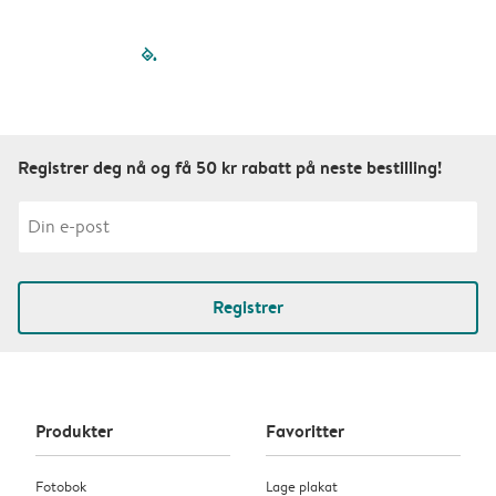
filled-pagination
outlined-paginatio
outlined-paginat
outlined-pagin
outlined-pag
outlined-p
Registrer deg nå og få 50 kr rabatt på neste bestilling!
Registrer
Produkter
Favoritter
Fotobok
Lage plakat