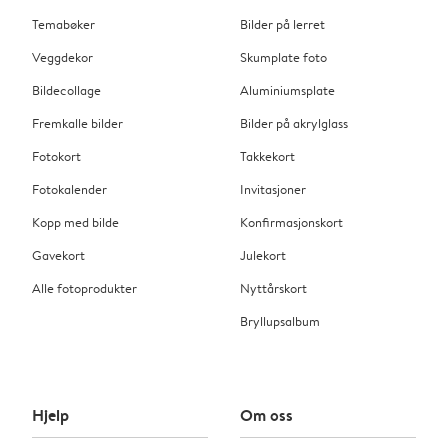
Temabøker
Bilder på lerret
Veggdekor
Skumplate foto
Bildecollage
Aluminiumsplate
Fremkalle bilder
Bilder på akrylglass
Fotokort
Takkekort
Fotokalender
Invitasjoner
Kopp med bilde
Konfirmasjonskort
Gavekort
Julekort
Alle fotoprodukter
Nyttårskort
Bryllupsalbum
Hjelp
Om oss