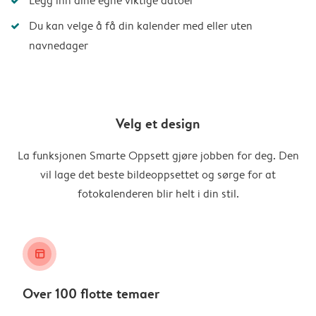
Legg inn dine egne viktige datoer
Du kan velge å få din kalender med eller uten
navnedager
Velg et design
La funksjonen Smarte Oppsett gjøre jobben for deg. Den
vil lage det beste bildeoppsettet og sørge for at
fotokalenderen blir helt i din stil.
layout_alt
Over 100 flotte temaer