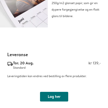
250g/m2 glanset papir, som gir en
dypere fargegjengivelse og en flott
glans til bildene.
Leveranse
Tor. 20 Aug.
kr 139,-
delivery_standard_v2
Standard
Leveringstiden kan endres ved bestilling av flere produkter.
Lag her