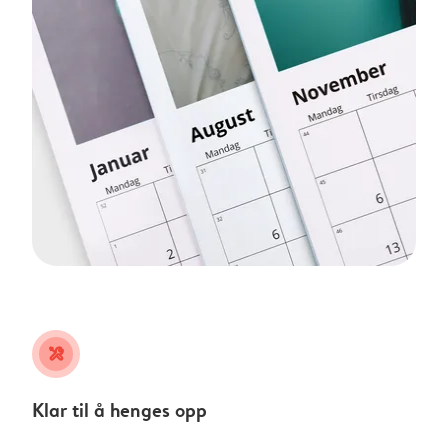
tools
Klar til å henges opp