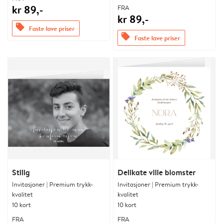
kr 89,-
FRA
kr 89,-
offers
Faste lave priser
offers
Faste lave priser
Stilig
Delikate ville blomster
Invitasjoner | Premium trykk-
Invitasjoner | Premium trykk-
kvalitet
kvalitet
10 kort
10 kort
FRA
FRA