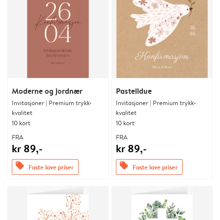
Moderne og jordnær
Pastelldue
Invitasjoner | Premium trykk-
Invitasjoner | Premium trykk-
kvalitet
kvalitet
10 kort
10 kort
FRA
FRA
kr 89,-
kr 89,-
offers
offers
Faste lave priser
Faste lave priser