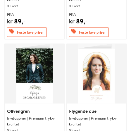
10 kort
10 kort
FRA
FRA
kr 89,-
kr 89,-
offers
offers
Faste lave priser
Faste lave priser
Olivengren
Flygende due
Invitasjoner | Premium trykk-
Invitasjoner | Premium trykk-
kvalitet
kvalitet
10 kort
10 kort