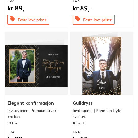
FRA
FRA
kr 89,-
kr 89,-
offers
offers
Faste lave priser
Faste lave priser
Elegant konfirmasjon
Gulldryss
Invitasjoner | Premium trykk-
Invitasjoner | Premium trykk-
kvalitet
kvalitet
10 kort
10 kort
FRA
FRA