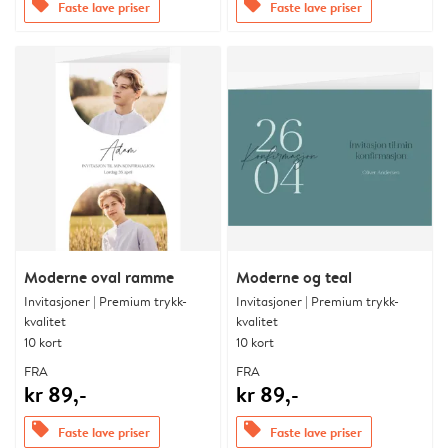
offers
offers
Faste lave priser
Faste lave priser
Moderne oval ramme
Moderne og teal
Invitasjoner | Premium trykk-
Invitasjoner | Premium trykk-
kvalitet
kvalitet
10 kort
10 kort
FRA
FRA
kr 89,-
kr 89,-
offers
offers
Faste lave priser
Faste lave priser