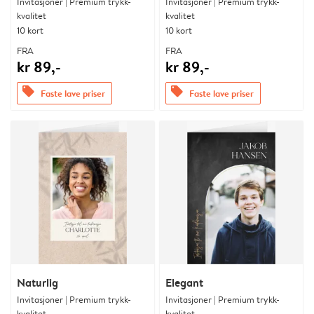
Invitasjoner | Premium trykk-
Invitasjoner | Premium trykk-
kvalitet
kvalitet
10 kort
10 kort
FRA
FRA
kr 89,-
kr 89,-
offers
offers
Faste lave priser
Faste lave priser
Naturlig
Elegant
Invitasjoner | Premium trykk-
Invitasjoner | Premium trykk-
kvalitet
kvalitet