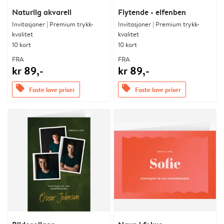
Naturlig akvarell
Flytende - elfenben
Invitasjoner | Premium trykk-
Invitasjoner | Premium trykk-
kvalitet
kvalitet
10 kort
10 kort
FRA
FRA
kr 89,-
kr 89,-
offers
offers
Faste lave priser
Faste lave priser