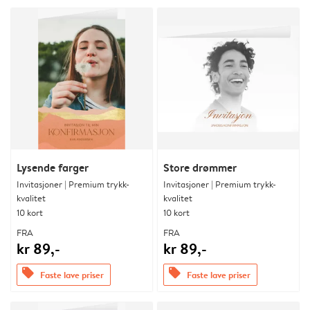
Lysende farger
Store drømmer
Invitasjoner | Premium trykk-
Invitasjoner | Premium trykk-
kvalitet
kvalitet
10 kort
10 kort
FRA
FRA
kr 89,-
kr 89,-
offers
offers
Faste lave priser
Faste lave priser