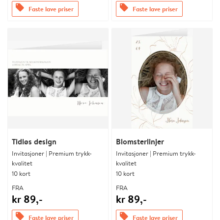
offers
offers
Faste lave priser
Faste lave priser
Tidløs design
Blomsterlinjer
Invitasjoner | Premium trykk-
Invitasjoner | Premium trykk-
kvalitet
kvalitet
10 kort
10 kort
FRA
FRA
kr 89,-
kr 89,-
offers
offers
Faste lave priser
Faste lave priser