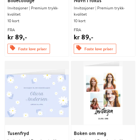
Bildecollage
Navn i fokus
Invitasjoner | Premium trykk-
Invitasjoner | Premium trykk-
kvalitet
kvalitet
10 kort
10 kort
FRA
FRA
kr 89,-
kr 89,-
offers
offers
Faste lave priser
Faste lave priser
Tusenfryd
Boken om meg