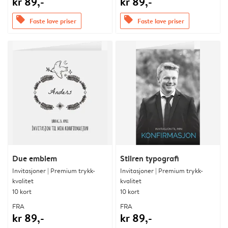
kr 89,-
kr 89,-
offers
offers
Faste lave priser
Faste lave priser
Due emblem
Stilren typografi
Invitasjoner | Premium trykk-
Invitasjoner | Premium trykk-
kvalitet
kvalitet
10 kort
10 kort
FRA
FRA
kr 89,-
kr 89,-