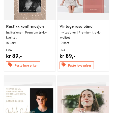
Rustikk konfirmasjon
Vintage rosa bånd
Invitasjoner | Premium trykk-
Invitasjoner | Premium trykk-
kvalitet
kvalitet
10 kort
10 kort
FRA
FRA
kr 89,-
kr 89,-
offers
offers
Faste lave priser
Faste lave priser