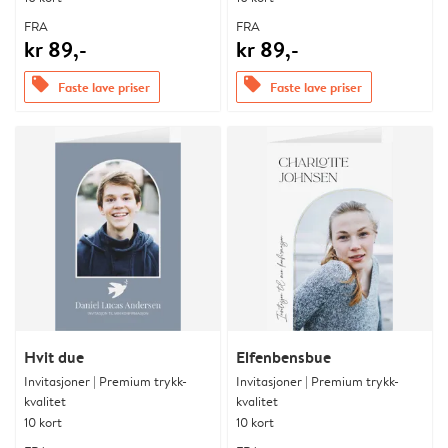
FRA
FRA
kr 89,-
kr 89,-
offers
offers
Faste lave priser
Faste lave priser
Hvit due
Elfenbensbue
Invitasjoner | Premium trykk-
Invitasjoner | Premium trykk-
kvalitet
kvalitet
10 kort
10 kort