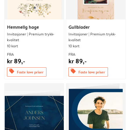
Hemmelig hage
Gullblader
Invitasjoner | Premium trykk-
Invitasjoner | Premium trykk-
kvalitet
kvalitet
10 kort
10 kort
FRA
FRA
kr 89,-
kr 89,-
offers
offers
Faste lave priser
Faste lave priser