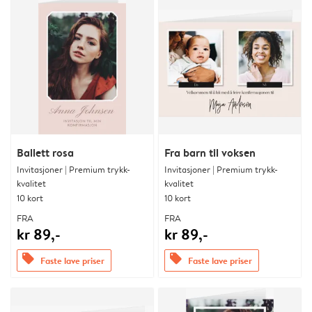
Ballett rosa
Fra barn til voksen
Invitasjoner | Premium trykk-
Invitasjoner | Premium trykk-
kvalitet
kvalitet
10 kort
10 kort
FRA
FRA
kr 89,-
kr 89,-
offers
offers
Faste lave priser
Faste lave priser