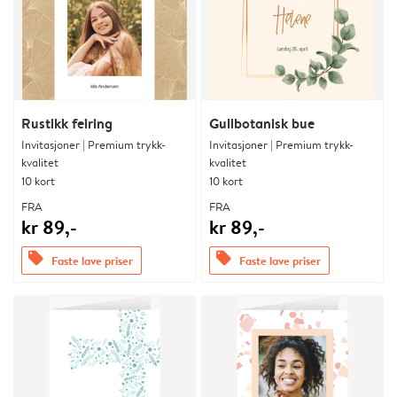
Rustikk feiring
Gullbotanisk bue
Invitasjoner | Premium trykk-
Invitasjoner | Premium trykk-
kvalitet
kvalitet
10 kort
10 kort
FRA
FRA
kr 89,-
kr 89,-
offers
offers
Faste lave priser
Faste lave priser