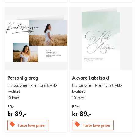
Personlig preg
Akvarell abstrakt
Invitasjoner | Premium trykk-
Invitasjoner | Premium trykk-
kvalitet
kvalitet
10 kort
10 kort
FRA
FRA
kr 89,-
kr 89,-
offers
offers
Faste lave priser
Faste lave priser