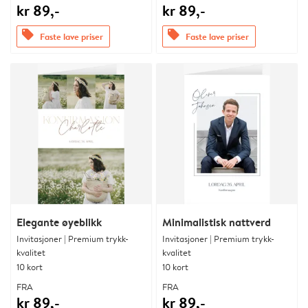
kr 89,-
kr 89,-
offers
offers
Faste lave priser
Faste lave priser
Elegante øyeblikk
Minimalistisk nattverd
Invitasjoner | Premium trykk-
Invitasjoner | Premium trykk-
kvalitet
kvalitet
10 kort
10 kort
FRA
FRA
kr 89,-
kr 89,-