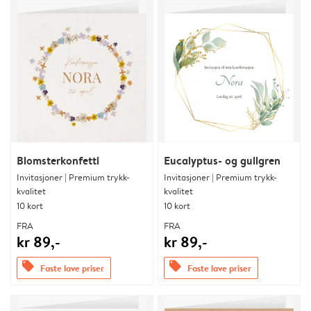
Blomsterkonfetti
Eucalyptus- og gullgren
Invitasjoner | Premium trykk-
Invitasjoner | Premium trykk-
kvalitet
kvalitet
10 kort
10 kort
FRA
FRA
kr 89,-
kr 89,-
offers
offers
Faste lave priser
Faste lave priser