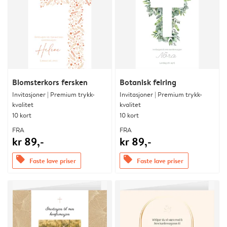
Blomsterkors fersken
Botanisk feiring
Invitasjoner | Premium trykk-
Invitasjoner | Premium trykk-
kvalitet
kvalitet
10 kort
10 kort
FRA
FRA
kr 89,-
kr 89,-
offers
offers
Faste lave priser
Faste lave priser