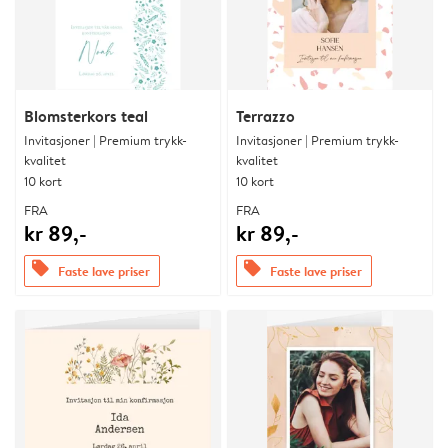
Blomsterkors teal
Terrazzo
Invitasjoner | Premium trykk-
Invitasjoner | Premium trykk-
kvalitet
kvalitet
10 kort
10 kort
FRA
FRA
kr 89,-
kr 89,-
offers
offers
Faste lave priser
Faste lave priser