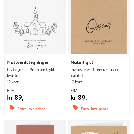
Nattverdstegninger
Naturlig stil
Invitasjoner | Premium trykk-
Invitasjoner | Premium trykk-
kvalitet
kvalitet
10 kort
10 kort
FRA
FRA
kr 89,-
kr 89,-
offers
offers
Faste lave priser
Faste lave priser