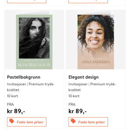
Pastellbakgrunn
Elegant design
Invitasjoner | Premium trykk-
Invitasjoner | Premium trykk-
kvalitet
kvalitet
10 kort
10 kort
FRA
FRA
kr 89,-
kr 89,-
offers
offers
Faste lave priser
Faste lave priser