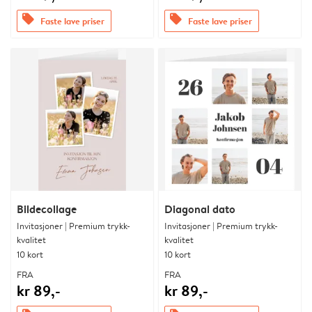
offers
offers
Faste lave priser
Faste lave priser
Bildecollage
Diagonal dato
Invitasjoner | Premium trykk-
Invitasjoner | Premium trykk-
kvalitet
kvalitet
10 kort
10 kort
FRA
FRA
kr 89,-
kr 89,-