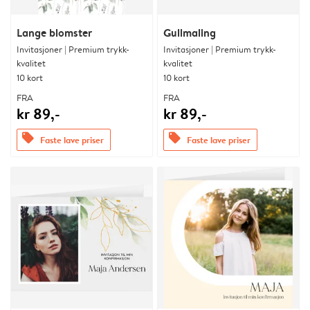
Lange blomster
Gullmaling
Invitasjoner | Premium trykk-
Invitasjoner | Premium trykk-
kvalitet
kvalitet
10 kort
10 kort
FRA
FRA
kr 89,-
kr 89,-
offers
offers
Faste lave priser
Faste lave priser