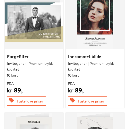
Fargefilter
Innrammet bilde
Invitasjoner | Premium trykk-
Invitasjoner | Premium trykk-
kvalitet
kvalitet
10 kort
10 kort
FRA
FRA
kr 89,-
kr 89,-
offers
offers
Faste lave priser
Faste lave priser