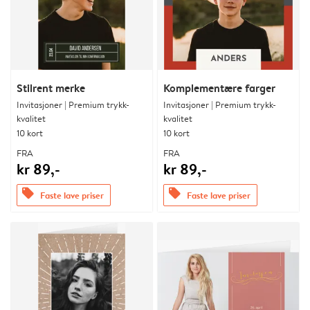
Stilrent merke
Komplementære farger
Invitasjoner | Premium trykk-
Invitasjoner | Premium trykk-
kvalitet
kvalitet
10 kort
10 kort
FRA
FRA
kr 89,-
kr 89,-
offers
offers
Faste lave priser
Faste lave priser