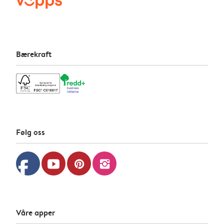
Bærekraft
Følg oss
facebook
youtube
pinterest
instagram
Våre apper