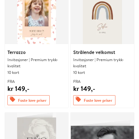
Terrazzo
Strålende velkomst
Invitasjoner | Premium trykk-
Invitasjoner | Premium trykk-
kvalitet
kvalitet
10 kort
10 kort
FRA
FRA
kr 149,-
kr 149,-
offers
offers
Faste lave priser
Faste lave priser