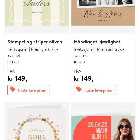
Stempel og striper oliven
Håndlaget kjærlighet
Invitasjoner | Premium trykk-
Invitasjoner | Premium trykk-
kvalitet
kvalitet
10 kort
10 kort
FRA
FRA
kr 149,-
kr 149,-
offers
offers
Faste lave priser
Faste lave priser