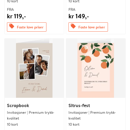
10 kort
10 kort
FRA
FRA
kr 119,-
kr 149,-
offers
offers
Faste lave priser
Faste lave priser
Scrapbook
Sitrus-fest
Invitasjoner | Premium trykk-
Invitasjoner | Premium trykk-
kvalitet
kvalitet
10 kort
10 kort