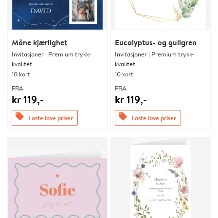
Måne kjærlighet
Eucalyptus- og gullgren
Invitasjoner | Premium trykk-
Invitasjoner | Premium trykk-
kvalitet
kvalitet
10 kort
10 kort
FRA
FRA
kr 119,-
kr 119,-
offers
offers
Faste lave priser
Faste lave priser