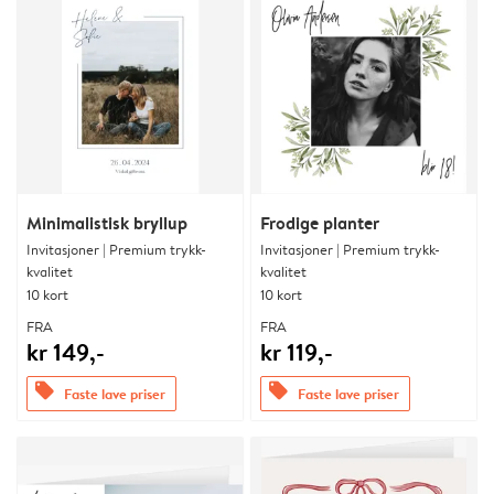
Minimalistisk bryllup
Frodige planter
Invitasjoner | Premium trykk-
Invitasjoner | Premium trykk-
kvalitet
kvalitet
10 kort
10 kort
FRA
FRA
kr 149,-
kr 119,-
offers
offers
Faste lave priser
Faste lave priser