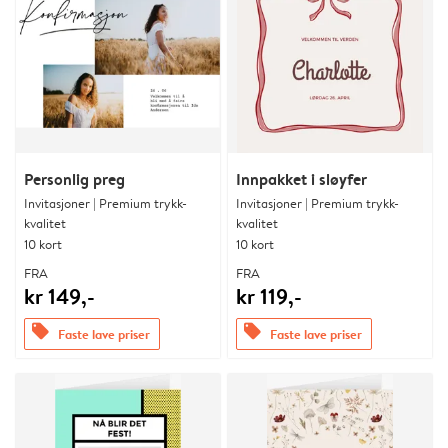
Personlig preg
Innpakket i sløyfer
Invitasjoner | Premium trykk-
Invitasjoner | Premium trykk-
kvalitet
kvalitet
10 kort
10 kort
FRA
FRA
kr 149,-
kr 119,-
offers
offers
Faste lave priser
Faste lave priser