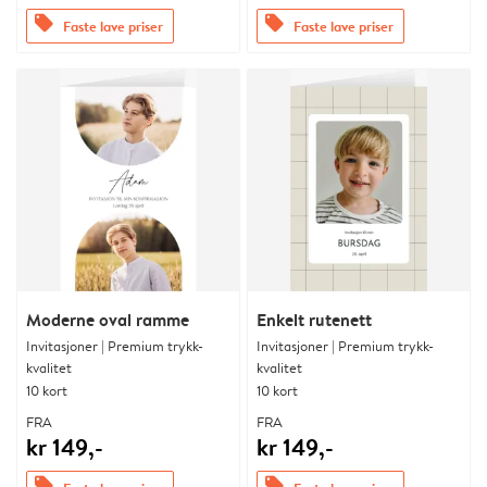
offers
offers
Faste lave priser
Faste lave priser
Moderne oval ramme
Enkelt rutenett
Invitasjoner | Premium trykk-
Invitasjoner | Premium trykk-
kvalitet
kvalitet
10 kort
10 kort
FRA
FRA
kr 149,-
kr 149,-
offers
offers