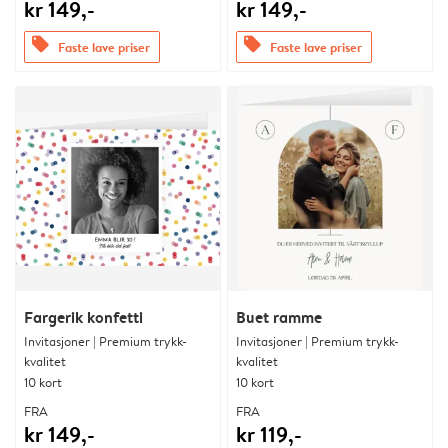
kr 149,-
kr 149,-
offers
offers
Faste lave priser
Faste lave priser
Fargerik konfetti
Buet ramme
Invitasjoner | Premium trykk-
Invitasjoner | Premium trykk-
kvalitet
kvalitet
10 kort
10 kort
FRA
FRA
kr 149,-
kr 119,-