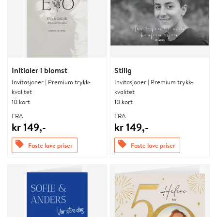
Initialer i blomst
Stilig
Invitasjoner | Premium trykk-
Invitasjoner | Premium trykk-
kvalitet
kvalitet
10 kort
10 kort
FRA
FRA
kr 149,-
kr 149,-
offers
offers
Faste lave priser
Faste lave priser