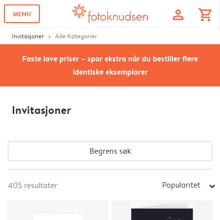
profile
shopping_cart
MENU
Invitasjoner
Alle Kategorier
Faste lave priser – spar ekstra når du bestiller flere
identiske eksemplarer
Invitasjoner
Begrens søk
Popularitet
405
resultater
arrow_right