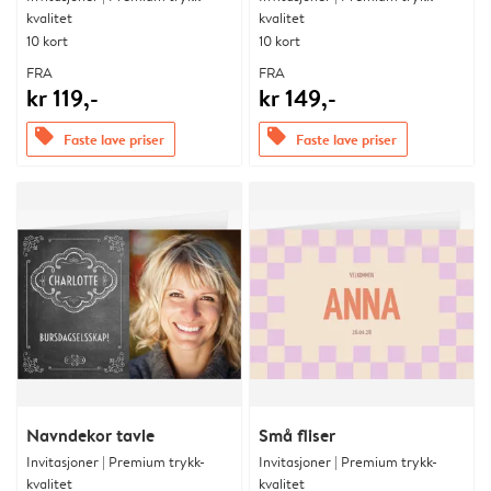
kvalitet
kvalitet
10 kort
10 kort
FRA
FRA
kr 119,-
kr 149,-
offers
offers
Faste lave priser
Faste lave priser
Navndekor tavle
Små fliser
Invitasjoner | Premium trykk-
Invitasjoner | Premium trykk-
kvalitet
kvalitet