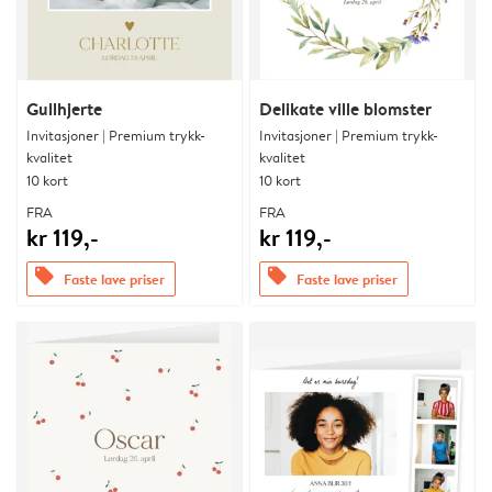
Gullhjerte
Delikate ville blomster
Invitasjoner | Premium trykk-
Invitasjoner | Premium trykk-
kvalitet
kvalitet
10 kort
10 kort
FRA
FRA
kr 119,-
kr 119,-
offers
offers
Faste lave priser
Faste lave priser