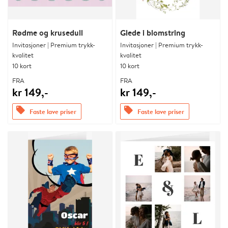
Rødme og krusedull
Glede i blomstring
Invitasjoner | Premium trykk-
Invitasjoner | Premium trykk-
kvalitet
kvalitet
10 kort
10 kort
FRA
FRA
kr 149,-
kr 149,-
offers
offers
Faste lave priser
Faste lave priser