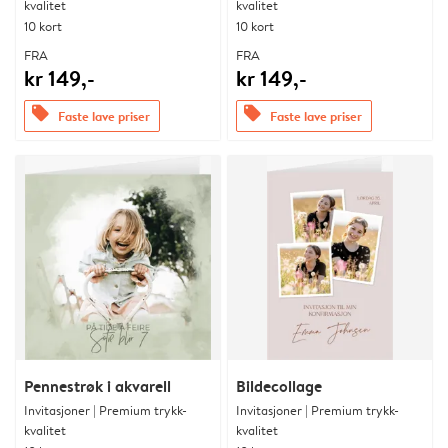
kvalitet
kvalitet
10 kort
10 kort
FRA
FRA
kr 149,-
kr 149,-
offers
offers
Faste lave priser
Faste lave priser
Pennestrøk i akvarell
Bildecollage
Invitasjoner | Premium trykk-
Invitasjoner | Premium trykk-
kvalitet
kvalitet