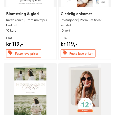
Blomstring & glød
Gledelig ankomst
Invitasjoner | Premium trykk-
Invitasjoner | Premium trykk-
kvalitet
kvalitet
10 kort
10 kort
FRA
FRA
kr 119,-
kr 119,-
offers
offers
Faste lave priser
Faste lave priser