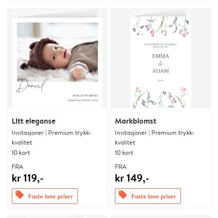
Litt eleganse
Markblomst
Invitasjoner | Premium trykk-
Invitasjoner | Premium trykk-
kvalitet
kvalitet
10 kort
10 kort
FRA
FRA
kr 119,-
kr 149,-
offers
offers
Faste lave priser
Faste lave priser