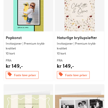
Popkonst
Naturlige bryllupsløfter
Invitasjoner | Premium trykk-
Invitasjoner | Premium trykk-
kvalitet
kvalitet
10 kort
10 kort
FRA
FRA
kr 149,-
kr 149,-
offers
offers
Faste lave priser
Faste lave priser