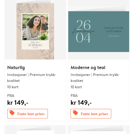
Naturlig
Moderne og teal
Invitasjoner | Premium trykk-
Invitasjoner | Premium trykk-
kvalitet
kvalitet
10 kort
10 kort
FRA
FRA
kr 149,-
kr 149,-
offers
offers
Faste lave priser
Faste lave priser