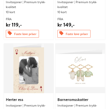
Invitasjoner | Premium trykk-
Invitasjoner | Premium trykk-
kvalitet
kvalitet
10 kort
10 kort
FRA
FRA
kr 119,-
kr 149,-
offers
offers
Faste lave priser
Faste lave priser
Herter ess
Barneromsskatter
Invitasjoner | Premium trykk-
Invitasjoner | Premium trykk-