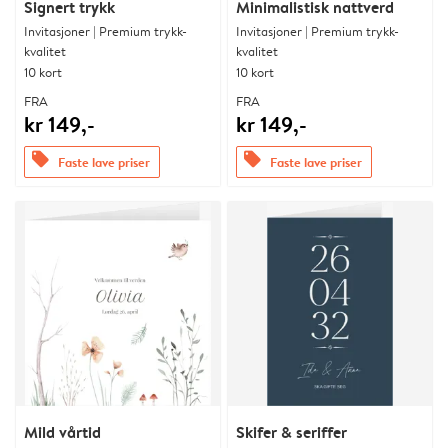
Signert trykk
Minimalistisk nattverd
Invitasjoner | Premium trykk-
Invitasjoner | Premium trykk-
kvalitet
kvalitet
10 kort
10 kort
FRA
FRA
kr 149,-
kr 149,-
offers
offers
Faste lave priser
Faste lave priser
Mild vårtid
Skifer & seriffer