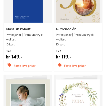
Klassisk kobolt
Glitrende år
Invitasjoner | Premium trykk-
Invitasjoner | Premium trykk-
kvalitet
kvalitet
10 kort
10 kort
FRA
FRA
kr 149,-
kr 119,-
offers
offers
Faste lave priser
Faste lave priser