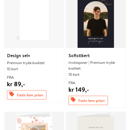
Design selv
Sofistikert
Invitasjoner | Premium trykk-
Premium trykk-kvalitet
kvalitet
10 kort
10 kort
FRA
kr 89,-
FRA
kr 149,-
offers
Faste lave priser
offers
Faste lave priser