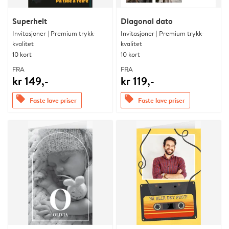
Superhelt
Diagonal dato
Invitasjoner | Premium trykk-
Invitasjoner | Premium trykk-
kvalitet
kvalitet
10 kort
10 kort
FRA
FRA
kr 149,-
kr 119,-
offers
offers
Faste lave priser
Faste lave priser