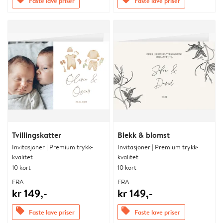
Faste lave priser
Faste lave priser
Tvillingskatter
Blekk & blomst
Invitasjoner | Premium trykk-
Invitasjoner | Premium trykk-
kvalitet
kvalitet
10 kort
10 kort
FRA
FRA
kr 149,-
kr 149,-
offers
offers
Faste lave priser
Faste lave priser