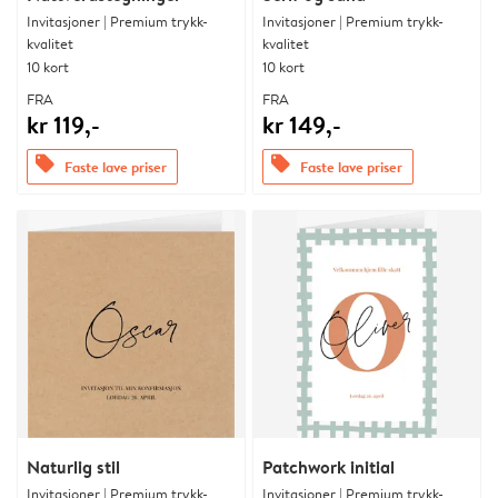
Invitasjoner | Premium trykk-
Invitasjoner | Premium trykk-
kvalitet
kvalitet
10 kort
10 kort
FRA
FRA
kr 119,-
kr 149,-
offers
offers
Faste lave priser
Faste lave priser
Naturlig stil
Patchwork initial
Invitasjoner | Premium trykk-
Invitasjoner | Premium trykk-