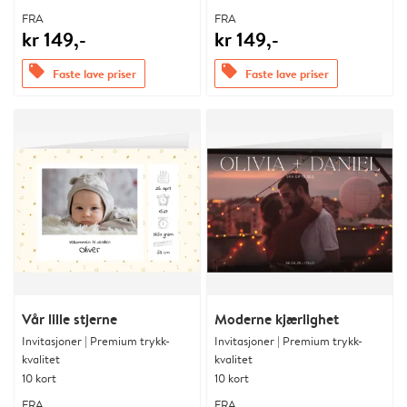
FRA
FRA
kr 149,-
kr 149,-
offers
offers
Faste lave priser
Faste lave priser
Vår lille stjerne
Moderne kjærlighet
Invitasjoner | Premium trykk-
Invitasjoner | Premium trykk-
kvalitet
kvalitet
10 kort
10 kort
FRA
FRA