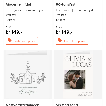
Moderne initial
80-tallsfest
Invitasjoner | Premium trykk-
Invitasjoner | Premium trykk-
kvalitet
kvalitet
10 kort
10 kort
FRA
FRA
kr 149,-
kr 149,-
offers
offers
Faste lave priser
Faste lave priser
Nattverdstegninger
Serif og sand