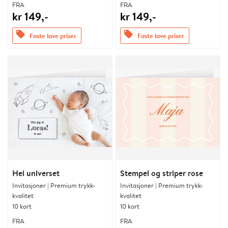
FRA
FRA
kr 149,-
kr 149,-
offers
offers
Faste lave priser
Faste lave priser
Hei universet
Stempel og striper rose
Invitasjoner | Premium trykk-
Invitasjoner | Premium trykk-
kvalitet
kvalitet
10 kort
10 kort
FRA
FRA