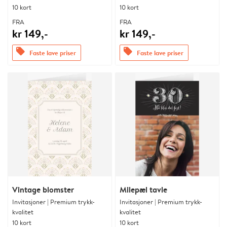
10 kort
10 kort
FRA
FRA
kr 149,-
kr 149,-
offers
offers
Faste lave priser
Faste lave priser
Vintage blomster
Milepæl tavle
Invitasjoner | Premium trykk-
Invitasjoner | Premium trykk-
kvalitet
kvalitet
10 kort
10 kort