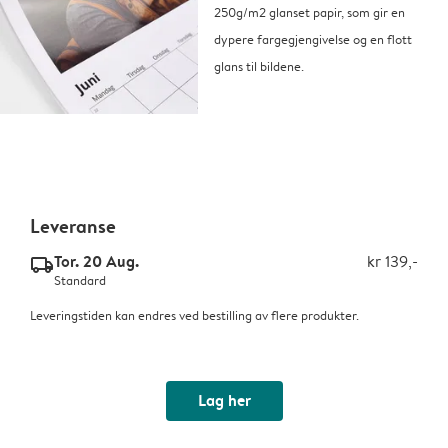
250g/m2 glanset papir, som gir en
dypere fargegjengivelse og en flott
glans til bildene.
Leveranse
Tor. 20 Aug.
kr 139,-
delivery_standard_v2
Standard
Leveringstiden kan endres ved bestilling av flere produkter.
Lag her