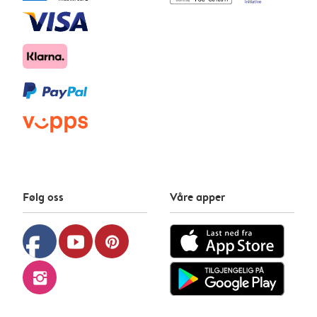
Følg oss
Våre apper
facebook
youtube
pinterest
instagram