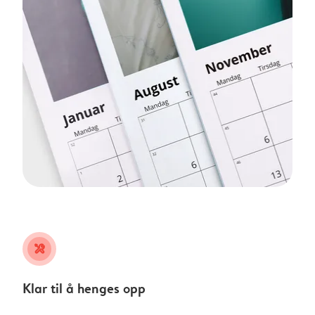
tools
Klar til å henges opp