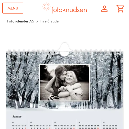
profile
shopping_cart
MENU
Fotokalender A5
Fire årstider