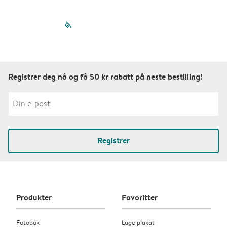
filled-pagination
outlined-paginatio
outlined-paginat
outlined-pagin
outlined-pag
outlined-p
Registrer deg nå og få 50 kr rabatt på neste bestilling!
Registrer
Produkter
Favoritter
Fotobok
Lage plakat