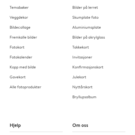
Temabøker
Bilder på lerret
Veggdekor
Skumplate foto
Bildecollage
Aluminiumsplate
Fremkalle bilder
Bilder på akrylglass
Fotokort
Takkekort
Fotokalender
Invitasjoner
Kopp med bilde
Konfirmasjonskort
Gavekort
Julekort
Alle fotoprodukter
Nyttårskort
Bryllupsalbum
Hjelp
Om oss