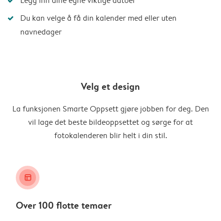
Legg inn dine egne viktige datoer
Du kan velge å få din kalender med eller uten
navnedager
Velg et design
La funksjonen Smarte Oppsett gjøre jobben for deg. Den
vil lage det beste bildeoppsettet og sørge for at
fotokalenderen blir helt i din stil.
layout_alt
Over 100 flotte temaer