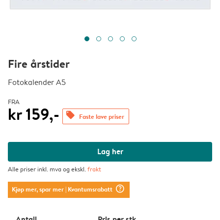
Fire årstider
Fotokalender A5
FRA
kr 159,-
offers
Faste lave priser
Lag her
Alle priser inkl. mva og ekskl.
frakt
question_mark_circle
Kjøp mer, spar mer
| Kvantumsrabatt
Antall
Pris per stk