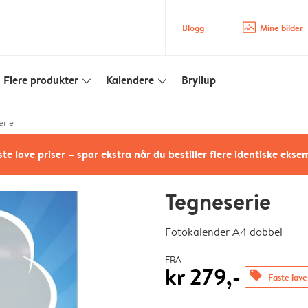
image_placeholder
Blogg
Mine bilder
Flere produkter
Kalendere
Bryllup
slim_arrow_down
slim_arrow_down
erie
te lave priser – spar ekstra når du bestiller flere identiske ekse
Tegneserie
Fotokalender A4 dobbel
FRA
kr 279,-
offers
Faste lave