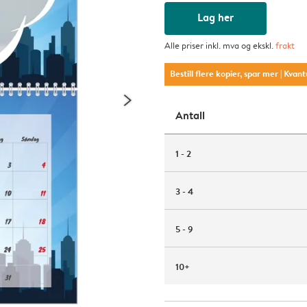
Lag her
Alle priser inkl. mva og ekskl.
frakt
Bestill flere kopier, spar mer
| Kvan
Antall
1 - 2
3 - 4
5 - 9
10+