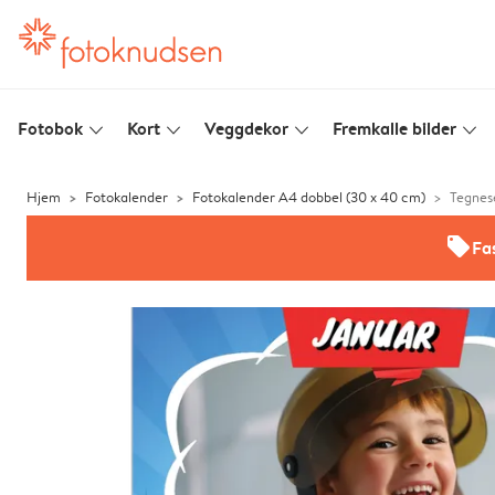
Fotobok
Kort
Veggdekor
Fremkalle bilder
slim_arrow_down
slim_arrow_down
slim_arrow_down
slim_arrow_down
Hjem
Fotokalender
Fotokalender A4 dobbel (30 x 40 cm)
Tegnes
offers
Fas