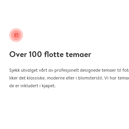
layout_alt
Over 100 flotte temaer
Sjekk utvalget vårt av profesjonelt designede temaer til f
liker det klassiske, moderne eller i blomsterstil. Vi har temae
de er inkludert i kjøpet.