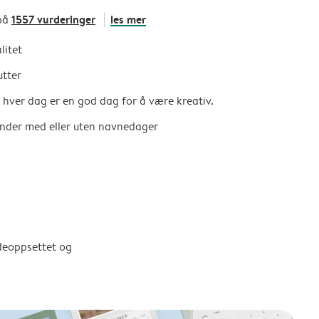
1557 vurderinger
les mer
på
litet
utter
så hver dag er en god dag for å være kreativ.
ender med eller uten navnedager
ldeoppsettet og