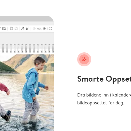
stars_plus
Smarte Oppse
Dra bildene inn i kalender
bildeoppsettet for deg.