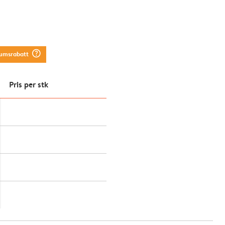
question_mark_circle
tumsrabatt
Pris per stk