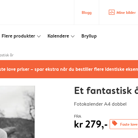
image_placeholder
Blogg
Mine bilder
Flere produkter
Kalendere
Bryllup
slim_arrow_down
slim_arrow_down
astisk år
te lave priser – spar ekstra når du bestiller flere identiske ekse
Et fantastisk 
Fotokalender A4 dobbel
FRA
kr 279,-
offers
Faste lave