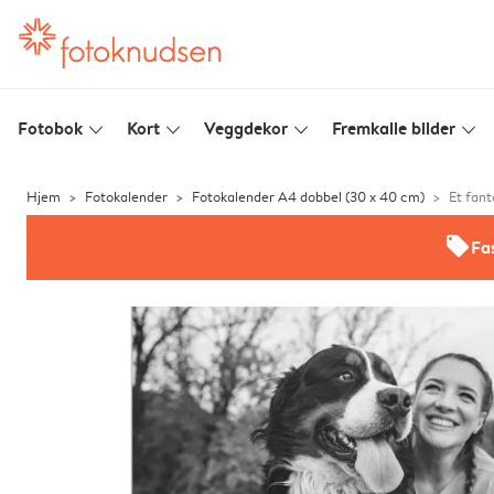
Fotobok
Kort
Veggdekor
Fremkalle bilder
slim_arrow_down
slim_arrow_down
slim_arrow_down
slim_arrow_down
Hjem
Fotokalender
Fotokalender A4 dobbel (30 x 40 cm)
Et fant
offers
Fas