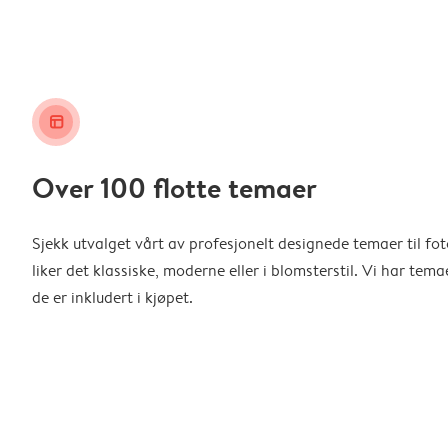
layout_alt
Over 100 flotte temaer
Sjekk utvalget vårt av profesjonelt designede temaer til f
liker det klassiske, moderne eller i blomsterstil. Vi har temae
de er inkludert i kjøpet.