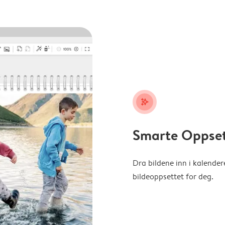
stars_plus
Smarte Oppse
Dra bildene inn i kalender
bildeoppsettet for deg.