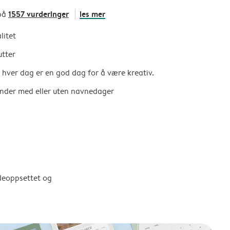
1557 vurderinger
les mer
på
litet
utter
så hver dag er en god dag for å være kreativ.
ender med eller uten navnedager
ldeoppsettet og