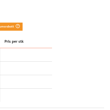
question_mark_circle
tumsrabatt
Pris per stk