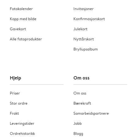
Fotokalender
Invitasjoner
Kopp med bilde
Konfirmasjonskort
Gavekort
Julekort
Alle fotoprodukter
Nyttårskort
Bryllupsalbum
Hjelp
Om oss
Priser
Om oss
Stor ordre
Bærekraft
Frakt
Samarbeidspartnere
Leveringstider
Jobb
Ordrehistorikk
Blogg