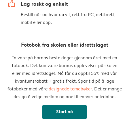
thumbs_up
Lag raskt og enkelt
Bestill når og hvor du vil, rett fra PC, nettbrett,
mobil eller app.
Fotobok fra skolen eller idrettslaget
Ta vare på barnas beste dager gjennom året med en
fotobok. Det kan være barnas opplevelser på skolen
eller med idrettslaget. Nå får du opptil 55% med vår
kvantumsrabatt + gratis frakt. Spar tid på å lage
fotobøker med våre
designede temabøker
. Det er mange
design å velge mellom og noe til enhver anledning.
Start nå