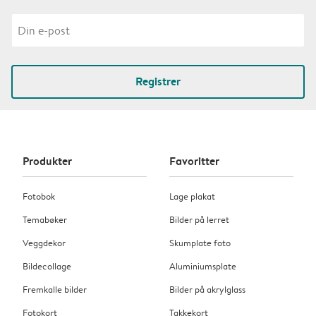
Registrer
Produkter
Favoritter
Fotobok
Lage plakat
Temabøker
Bilder på lerret
Veggdekor
Skumplate foto
Bildecollage
Aluminiumsplate
Fremkalle bilder
Bilder på akrylglass
Fotokort
Takkekort