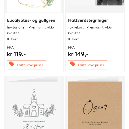
Eucalyptus- og gullgren
Nattverdstegninger
Invitasjoner | Premium trykk-
Takkekort | Premium trykk-
kvalitet
kvalitet
10 kort
10 kort
FRA
FRA
kr 119,-
kr 149,-
offers
offers
Faste lave priser
Faste lave priser