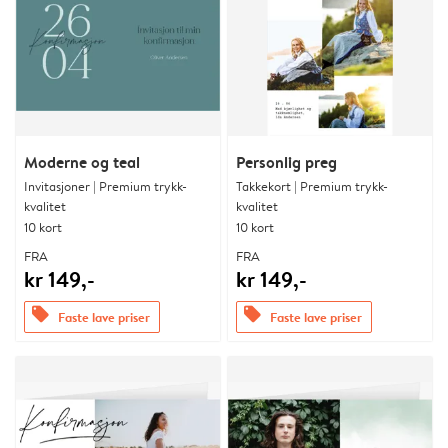
Moderne og teal
Personlig preg
Invitasjoner | Premium trykk-
Takkekort | Premium trykk-
kvalitet
kvalitet
10 kort
10 kort
FRA
FRA
kr 149,-
kr 149,-
offers
offers
Faste lave priser
Faste lave priser