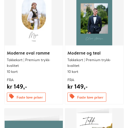
Moderne oval ramme
Moderne og teal
Takkekort | Premium trykk-
Takkekort | Premium trykk-
kvalitet
kvalitet
10 kort
10 kort
FRA
FRA
kr 149,-
kr 149,-
offers
offers
Faste lave priser
Faste lave priser