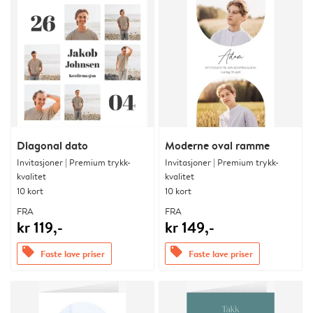
Diagonal dato
Moderne oval ramme
Invitasjoner | Premium trykk-
Invitasjoner | Premium trykk-
kvalitet
kvalitet
10 kort
10 kort
FRA
FRA
kr 119,-
kr 149,-
offers
offers
Faste lave priser
Faste lave priser