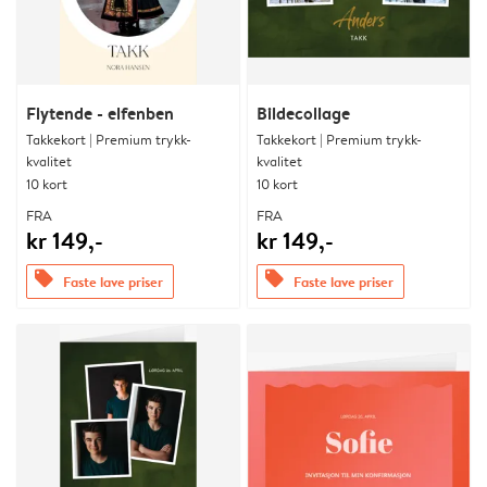
Flytende - elfenben
Bildecollage
Takkekort | Premium trykk-
Takkekort | Premium trykk-
kvalitet
kvalitet
10 kort
10 kort
FRA
FRA
kr 149,-
kr 149,-
offers
offers
Faste lave priser
Faste lave priser