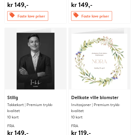
kr 149,-
kr 149,-
offers
offers
Faste lave priser
Faste lave priser
Stilig
Delikate ville blomster
Takkekort | Premium trykk-
Invitasjoner | Premium trykk-
kvalitet
kvalitet
10 kort
10 kort
FRA
FRA
kr 149,-
kr 119,-