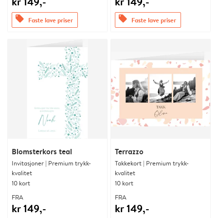
kr 149,-
kr 149,-
offers
offers
Faste lave priser
Faste lave priser
Blomsterkors teal
Terrazzo
Invitasjoner | Premium trykk-
Takkekort | Premium trykk-
kvalitet
kvalitet
10 kort
10 kort
FRA
FRA
kr 149,-
kr 149,-