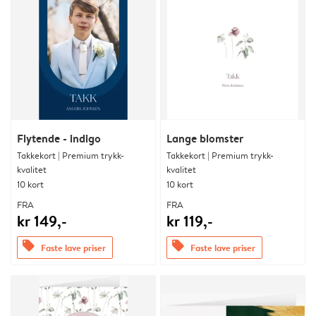
Flytende - indigo
Lange blomster
Takkekort | Premium trykk-
Takkekort | Premium trykk-
kvalitet
kvalitet
10 kort
10 kort
FRA
FRA
kr 149,-
kr 119,-
offers
offers
Faste lave priser
Faste lave priser