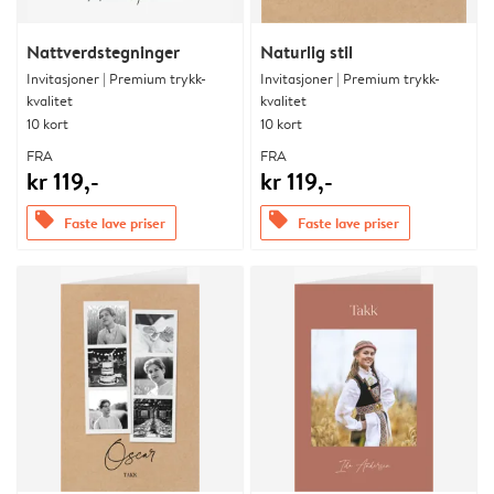
Nattverdstegninger
Naturlig stil
Invitasjoner | Premium trykk-
Invitasjoner | Premium trykk-
kvalitet
kvalitet
10 kort
10 kort
FRA
FRA
kr 119,-
kr 119,-
offers
offers
Faste lave priser
Faste lave priser