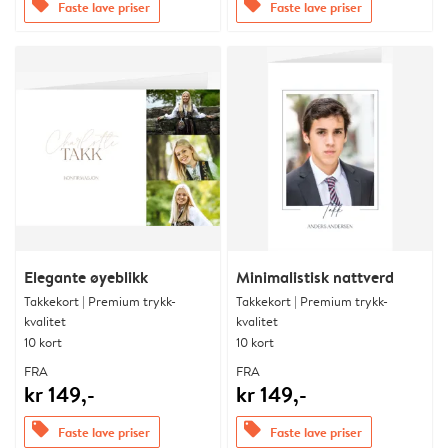
offers
offers
Faste lave priser
Faste lave priser
Elegante øyeblikk
Minimalistisk nattverd
Takkekort | Premium trykk-
Takkekort | Premium trykk-
kvalitet
kvalitet
10 kort
10 kort
FRA
FRA
kr 149,-
kr 149,-
offers
offers
Faste lave priser
Faste lave priser