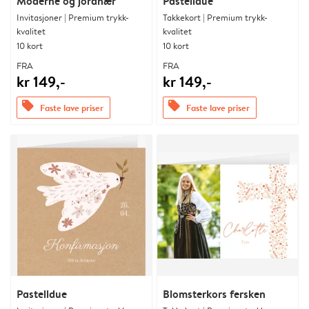
Moderne og jordnær
Pastelldue
Invitasjoner | Premium trykk-
Takkekort | Premium trykk-
kvalitet
kvalitet
10 kort
10 kort
FRA
FRA
kr 149,-
kr 149,-
offers
offers
Faste lave priser
Faste lave priser
Pastelldue
Blomsterkors fersken