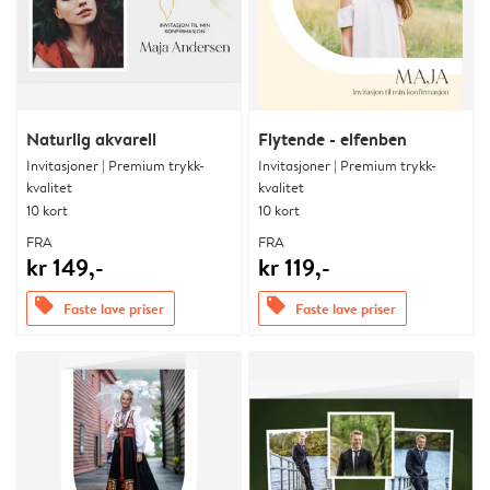
Naturlig akvarell
Flytende - elfenben
Invitasjoner | Premium trykk-
Invitasjoner | Premium trykk-
kvalitet
kvalitet
10 kort
10 kort
FRA
FRA
kr 149,-
kr 119,-
offers
offers
Faste lave priser
Faste lave priser