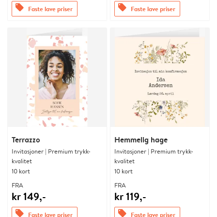
offers
offers
Faste lave priser
Faste lave priser
Terrazzo
Hemmelig hage
Invitasjoner | Premium trykk-
Invitasjoner | Premium trykk-
kvalitet
kvalitet
10 kort
10 kort
FRA
FRA
kr 149,-
kr 119,-
offers
offers
Faste lave priser
Faste lave priser