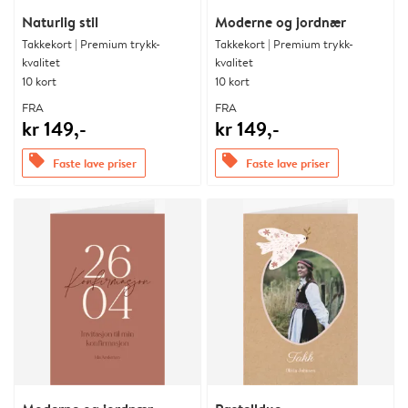
Naturlig stil
Moderne og jordnær
Takkekort | Premium trykk-
Takkekort | Premium trykk-
kvalitet
kvalitet
10 kort
10 kort
FRA
FRA
kr 149,-
kr 149,-
offers
offers
Faste lave priser
Faste lave priser