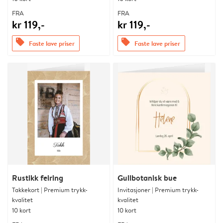
FRA
FRA
kr 119,-
kr 119,-
offers
offers
Faste lave priser
Faste lave priser
Rustikk feiring
Gullbotanisk bue
Takkekort | Premium trykk-
Invitasjoner | Premium trykk-
kvalitet
kvalitet
10 kort
10 kort