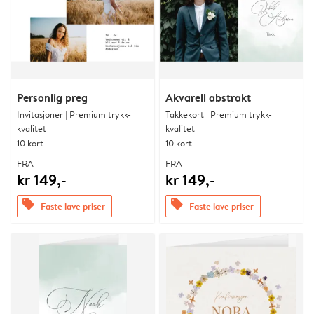
Personlig preg
Akvarell abstrakt
Invitasjoner | Premium trykk-
Takkekort | Premium trykk-
kvalitet
kvalitet
10 kort
10 kort
FRA
FRA
kr 149,-
kr 149,-
offers
offers
Faste lave priser
Faste lave priser