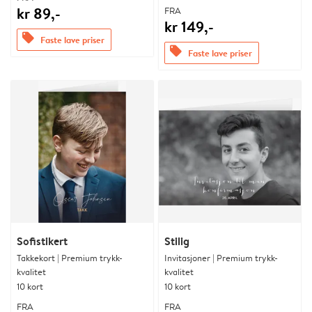
kr 89,-
FRA
kr 149,-
offers
Faste lave priser
offers
Faste lave priser
Sofistikert
Stilig
Takkekort | Premium trykk-
Invitasjoner | Premium trykk-
kvalitet
kvalitet
10 kort
10 kort
FRA
FRA