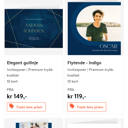
Elegant gullinje
Flytende - indigo
Invitasjoner | Premium trykk-
Invitasjoner | Premium trykk-
kvalitet
kvalitet
10 kort
10 kort
FRA
FRA
kr 149,-
kr 119,-
offers
offers
Faste lave priser
Faste lave priser