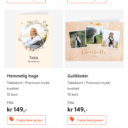
Hemmelig hage
Gullblader
Takkekort | Premium trykk-
Takkekort | Premium trykk-
kvalitet
kvalitet
10 kort
10 kort
FRA
FRA
kr 149,-
kr 149,-
offers
offers
Faste lave priser
Faste lave priser