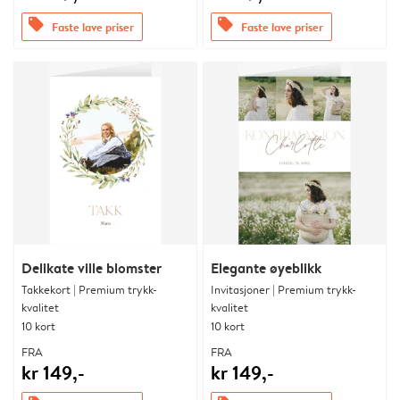
offers
offers
Faste lave priser
Faste lave priser
Delikate ville blomster
Elegante øyeblikk
Takkekort | Premium trykk-
Invitasjoner | Premium trykk-
kvalitet
kvalitet
10 kort
10 kort
FRA
FRA
kr 149,-
kr 149,-