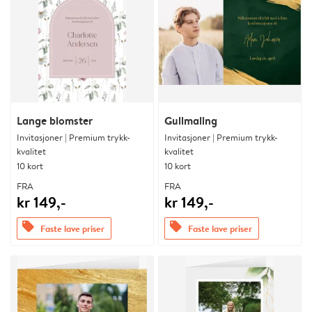
Lange blomster
Gullmaling
Invitasjoner | Premium trykk-
Invitasjoner | Premium trykk-
kvalitet
kvalitet
10 kort
10 kort
FRA
FRA
kr 149,-
kr 149,-
offers
offers
Faste lave priser
Faste lave priser