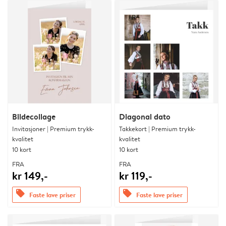
Bildecollage
Diagonal dato
Invitasjoner | Premium trykk-
Takkekort | Premium trykk-
kvalitet
kvalitet
10 kort
10 kort
FRA
FRA
kr 149,-
kr 119,-
offers
offers
Faste lave priser
Faste lave priser