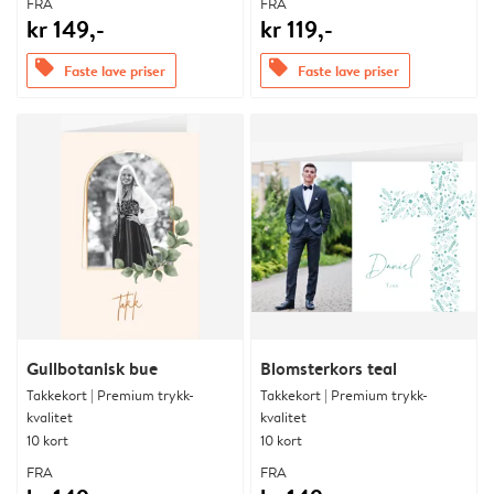
FRA
FRA
kr 149,-
kr 119,-
offers
offers
Faste lave priser
Faste lave priser
Gullbotanisk bue
Blomsterkors teal
Takkekort | Premium trykk-
Takkekort | Premium trykk-
kvalitet
kvalitet
10 kort
10 kort
FRA
FRA