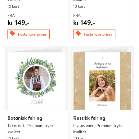
10 kort
10 kort
FRA
FRA
kr 149,-
kr 149,-
offers
offers
Faste lave priser
Faste lave priser
Botanisk feiring
Rustikk feiring
Takkekort | Premium trykk-
Invitasjoner | Premium trykk-
kvalitet
kvalitet
10 kort
10 kort