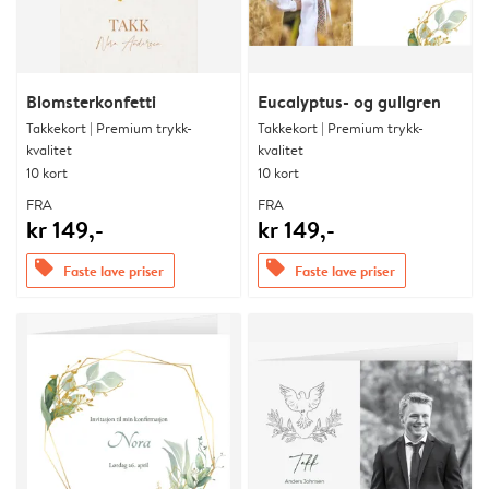
Blomsterkonfetti
Eucalyptus- og gullgren
Takkekort | Premium trykk-
Takkekort | Premium trykk-
kvalitet
kvalitet
10 kort
10 kort
FRA
FRA
kr 149,-
kr 149,-
offers
offers
Faste lave priser
Faste lave priser