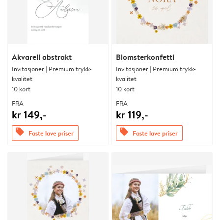
Akvarell abstrakt
Blomsterkonfetti
Invitasjoner | Premium trykk-
Invitasjoner | Premium trykk-
kvalitet
kvalitet
10 kort
10 kort
FRA
FRA
kr 149,-
kr 119,-
offers
offers
Faste lave priser
Faste lave priser