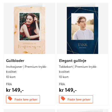
Gullblader
Elegant gullinje
Invitasjoner | Premium trykk-
Takkekort | Premium trykk-
kvalitet
kvalitet
10 kort
10 kort
FRA
FRA
kr 149,-
kr 149,-
offers
offers
Faste lave priser
Faste lave priser