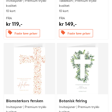
Invitasjoner | Premium trykk-
Takkekort | Premium trykk-
kvalitet
kvalitet
10 kort
10 kort
FRA
FRA
kr 119,-
kr 149,-
offers
offers
Faste lave priser
Faste lave priser
Blomsterkors fersken
Botanisk feiring
Invitasjoner | Premium trykk-
Invitasjoner | Premium trykk-
kvalitet
kvalitet