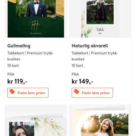
Gullmaling
Naturlig akvarell
Takkekort | Premium trykk-
Takkekort | Premium trykk-
kvalitet
kvalitet
10 kort
10 kort
FRA
FRA
kr 119,-
kr 149,-
offers
offers
Faste lave priser
Faste lave priser