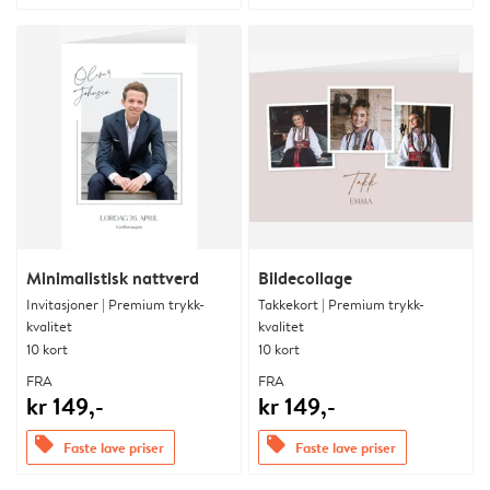
Minimalistisk nattverd
Bildecollage
Invitasjoner | Premium trykk-
Takkekort | Premium trykk-
kvalitet
kvalitet
10 kort
10 kort
FRA
FRA
kr 149,-
kr 149,-
offers
offers
Faste lave priser
Faste lave priser