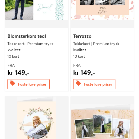
Blomsterkors teal
Terrazzo
Takkekort | Premium trykk-
Takkekort | Premium trykk-
kvalitet
kvalitet
10 kort
10 kort
FRA
FRA
kr 149,-
kr 149,-
offers
offers
Faste lave priser
Faste lave priser