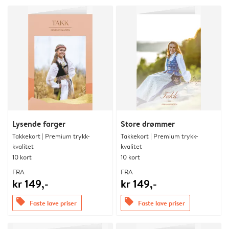
Lysende farger
Store drømmer
Takkekort | Premium trykk-
Takkekort | Premium trykk-
kvalitet
kvalitet
10 kort
10 kort
FRA
FRA
kr 149,-
kr 149,-
offers
offers
Faste lave priser
Faste lave priser