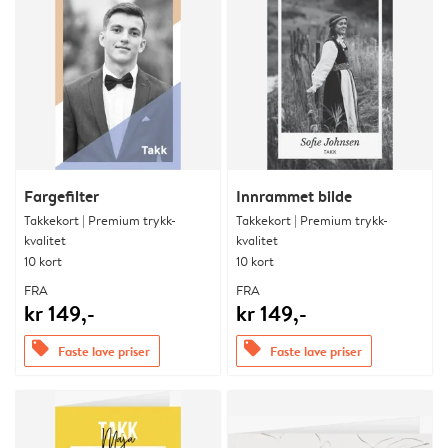
Fargefilter
Innrammet bilde
Takkekort | Premium trykk-
Takkekort | Premium trykk-
kvalitet
kvalitet
10 kort
10 kort
FRA
FRA
kr 149,-
kr 149,-
offers
offers
Faste lave priser
Faste lave priser