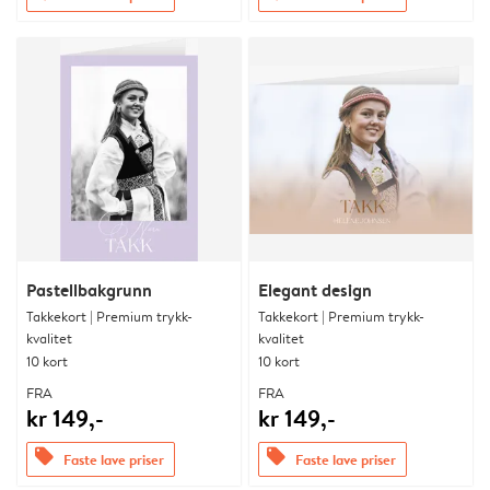
Pastellbakgrunn
Elegant design
Takkekort | Premium trykk-
Takkekort | Premium trykk-
kvalitet
kvalitet
10 kort
10 kort
FRA
FRA
kr 149,-
kr 149,-
offers
offers
Faste lave priser
Faste lave priser