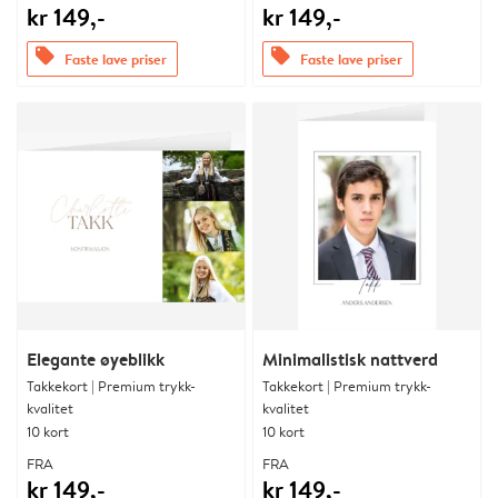
kr 149,-
kr 149,-
offers
offers
Faste lave priser
Faste lave priser
Elegante øyeblikk
Minimalistisk nattverd
Takkekort | Premium trykk-
Takkekort | Premium trykk-
kvalitet
kvalitet
10 kort
10 kort
FRA
FRA
kr 149,-
kr 149,-