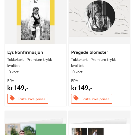
Lys konfirmasjon
Pregede blomster
Takkekort | Premium trykk-
Takkekort | Premium trykk-
kvalitet
kvalitet
10 kort
10 kort
FRA
FRA
kr 149,-
kr 149,-
offers
offers
Faste lave priser
Faste lave priser