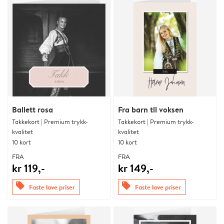
Ballett rosa
Fra barn til voksen
Takkekort | Premium trykk-
Takkekort | Premium trykk-
kvalitet
kvalitet
10 kort
10 kort
FRA
FRA
kr 119,-
kr 149,-
offers
offers
Faste lave priser
Faste lave priser