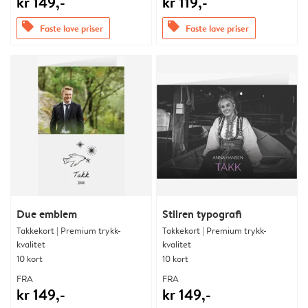
kr 149,-
kr 119,-
offers
offers
Faste lave priser
Faste lave priser
Due emblem
Stilren typografi
Takkekort | Premium trykk-
Takkekort | Premium trykk-
kvalitet
kvalitet
10 kort
10 kort
FRA
FRA
kr 149,-
kr 149,-