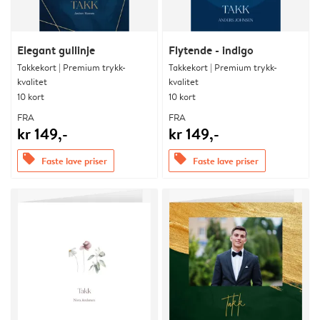
Elegant gullinje
Flytende - indigo
Takkekort | Premium trykk-
Takkekort | Premium trykk-
kvalitet
kvalitet
10 kort
10 kort
FRA
FRA
kr 149,-
kr 149,-
offers
offers
Faste lave priser
Faste lave priser