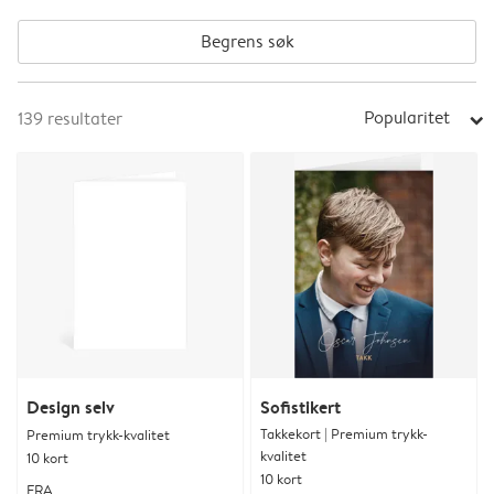
Begrens søk
Popularitet
139
resultater
arrow_right
Design selv
Sofistikert
Takkekort | Premium trykk-
Premium trykk-kvalitet
kvalitet
10 kort
10 kort
FRA