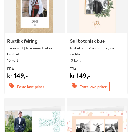
Rustikk feiring
Gullbotanisk bue
Takkekort | Premium trykk-
Takkekort | Premium trykk-
kvalitet
kvalitet
10 kort
10 kort
FRA
FRA
kr 149,-
kr 149,-
offers
offers
Faste lave priser
Faste lave priser