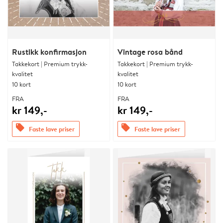
Rustikk konfirmasjon
Vintage rosa bånd
Takkekort | Premium trykk-
Takkekort | Premium trykk-
kvalitet
kvalitet
10 kort
10 kort
FRA
FRA
kr 149,-
kr 149,-
offers
offers
Faste lave priser
Faste lave priser