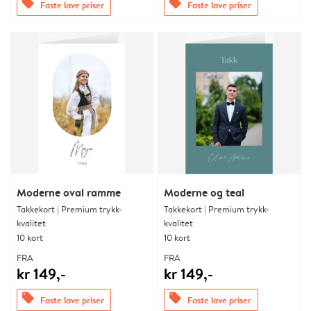
offers
offers
Faste lave priser
Faste lave priser
Moderne oval ramme
Moderne og teal
Takkekort | Premium trykk-
Takkekort | Premium trykk-
kvalitet
kvalitet
10 kort
10 kort
FRA
FRA
kr 149,-
kr 149,-
offers
offers
Faste lave priser
Faste lave priser