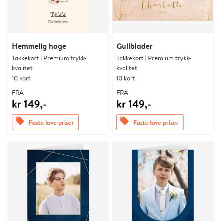
Hemmelig hage
Gullblader
Takkekort | Premium trykk-
Takkekort | Premium trykk-
kvalitet
kvalitet
10 kort
10 kort
FRA
FRA
kr 149,-
kr 149,-
offers
offers
Faste lave priser
Faste lave priser