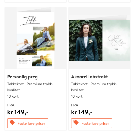
Personlig preg
Akvarell abstrakt
Takkekort | Premium trykk-
Takkekort | Premium trykk-
kvalitet
kvalitet
10 kort
10 kort
FRA
FRA
kr 149,-
kr 149,-
offers
offers
Faste lave priser
Faste lave priser