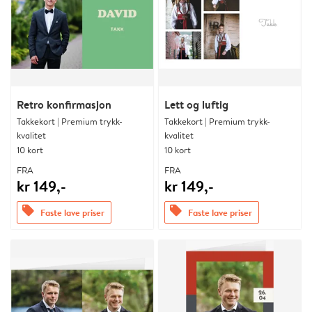
Retro konfirmasjon
Lett og luftig
Takkekort | Premium trykk-
Takkekort | Premium trykk-
kvalitet
kvalitet
10 kort
10 kort
FRA
FRA
kr 149,-
kr 149,-
offers
offers
Faste lave priser
Faste lave priser