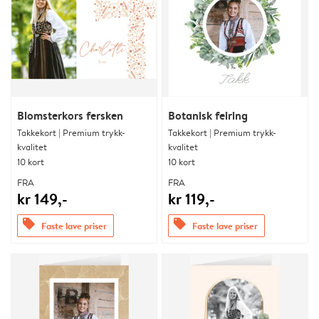
Blomsterkors fersken
Botanisk feiring
Takkekort | Premium trykk-
Takkekort | Premium trykk-
kvalitet
kvalitet
10 kort
10 kort
FRA
FRA
kr 149,-
kr 119,-
offers
offers
Faste lave priser
Faste lave priser