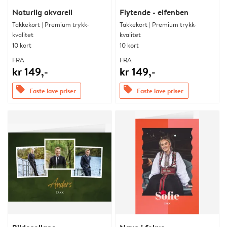
Naturlig akvarell
Flytende - elfenben
Takkekort | Premium trykk-
Takkekort | Premium trykk-
kvalitet
kvalitet
10 kort
10 kort
FRA
FRA
kr 149,-
kr 149,-
offers
offers
Faste lave priser
Faste lave priser