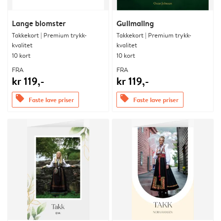
Lange blomster
Gullmaling
Takkekort | Premium trykk-
Takkekort | Premium trykk-
kvalitet
kvalitet
10 kort
10 kort
FRA
FRA
kr 119,-
kr 119,-
offers
offers
Faste lave priser
Faste lave priser