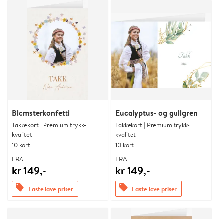
Blomsterkonfetti
Eucalyptus- og gullgren
Takkekort | Premium trykk-
Takkekort | Premium trykk-
kvalitet
kvalitet
10 kort
10 kort
FRA
FRA
kr 149,-
kr 149,-
offers
offers
Faste lave priser
Faste lave priser