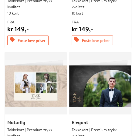
Takkekort | Premium trykk-
Takkekort | Premium trykk-
kvalitet
kvalitet
10 kort
10 kort
FRA
FRA
kr 149,-
kr 149,-
offers
offers
Faste lave priser
Faste lave priser
Naturlig
Elegant
Takkekort | Premium trykk-
Takkekort | Premium trykk-
kvalitet
kvalitet