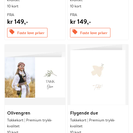
10 kort
10 kort
FRA
FRA
kr 149,-
kr 149,-
offers
offers
Faste lave priser
Faste lave priser
Olivengren
Flygende due
Takkekort | Premium trykk-
Takkekort | Premium trykk-
kvalitet
kvalitet
10 kort
10 kort