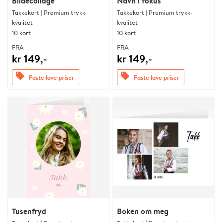
Bildecollage
Navn i fokus
Takkekort | Premium trykk-
Takkekort | Premium trykk-
kvalitet
kvalitet
10 kort
10 kort
FRA
FRA
kr 149,-
kr 149,-
offers
offers
Faste lave priser
Faste lave priser
Tusenfryd
Boken om meg