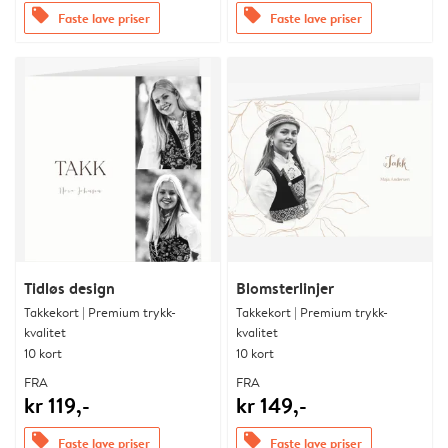
offers
offers
Faste lave priser
Faste lave priser
Tidløs design
Blomsterlinjer
Takkekort | Premium trykk-
Takkekort | Premium trykk-
kvalitet
kvalitet
10 kort
10 kort
FRA
FRA
kr 119,-
kr 149,-
offers
offers
Faste lave priser
Faste lave priser