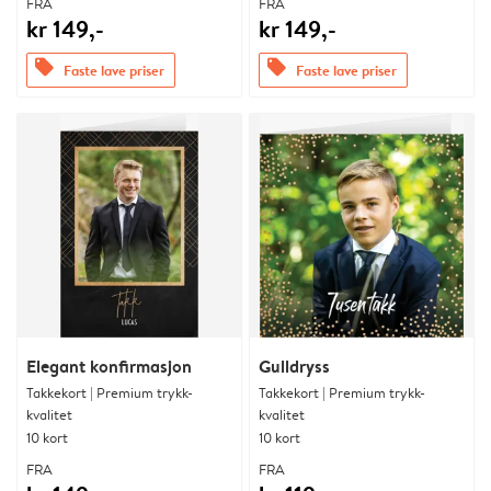
FRA
FRA
kr 149,-
kr 149,-
offers
offers
Faste lave priser
Faste lave priser
Elegant konfirmasjon
Gulldryss
Takkekort | Premium trykk-
Takkekort | Premium trykk-
kvalitet
kvalitet
10 kort
10 kort
FRA
FRA