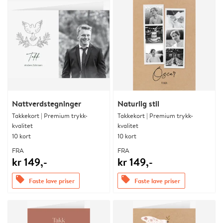
Nattverdstegninger
Naturlig stil
Takkekort | Premium trykk-
Takkekort | Premium trykk-
kvalitet
kvalitet
10 kort
10 kort
FRA
FRA
kr 149,-
kr 149,-
offers
offers
Faste lave priser
Faste lave priser