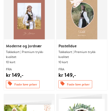
Moderne og jordnær
Pastelldue
Takkekort | Premium trykk-
Takkekort | Premium trykk-
kvalitet
kvalitet
10 kort
10 kort
FRA
FRA
kr 149,-
kr 149,-
offers
offers
Faste lave priser
Faste lave priser