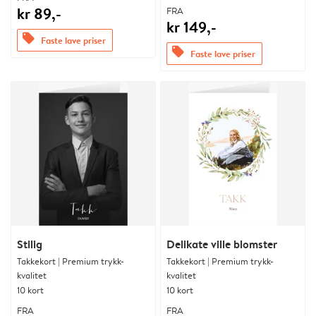
kr 89,-
FRA
kr 149,-
offers
Faste lave priser
offers
Faste lave priser
Stilig
Delikate ville blomster
Takkekort | Premium trykk-
Takkekort | Premium trykk-
kvalitet
kvalitet
10 kort
10 kort
FRA
FRA