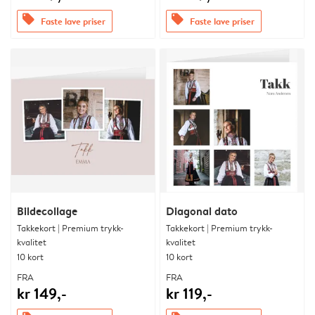
offers
offers
Faste lave priser
Faste lave priser
Bildecollage
Diagonal dato
Takkekort | Premium trykk-
Takkekort | Premium trykk-
kvalitet
kvalitet
10 kort
10 kort
FRA
FRA
kr 149,-
kr 119,-