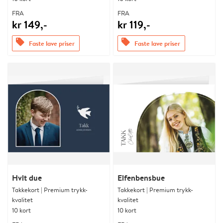
FRA
FRA
kr 149,-
kr 119,-
offers
offers
Faste lave priser
Faste lave priser
Hvit due
Elfenbensbue
Takkekort | Premium trykk-
Takkekort | Premium trykk-
kvalitet
kvalitet
10 kort
10 kort