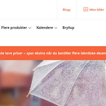
image_placeholder
Blogg
Mine bilder
Flere produkter
Kalendere
Bryllup
slim_arrow_down
slim_arrow_down
te lave priser – spar ekstra når du bestiller flere identiske ekse