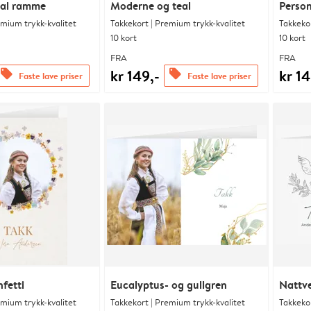
al ramme
Moderne og teal
Person
emium trykk-kvalitet
Takkekort | Premium trykk-kvalitet
Takkekor
10 kort
10 kort
FRA
FRA
kr 149,-
kr 14
offers
offers
Faste lave priser
Faste lave priser
fetti
Eucalyptus- og gullgren
Nattv
emium trykk-kvalitet
Takkekort | Premium trykk-kvalitet
Takkekor