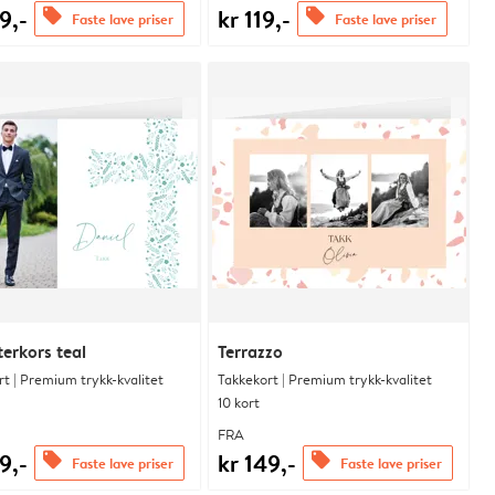
9,-
kr 119,-
offers
offers
Faste lave priser
Faste lave priser
erkors teal
Terrazzo
t | Premium trykk-kvalitet
Takkekort | Premium trykk-kvalitet
10 kort
FRA
9,-
kr 149,-
offers
offers
Faste lave priser
Faste lave priser