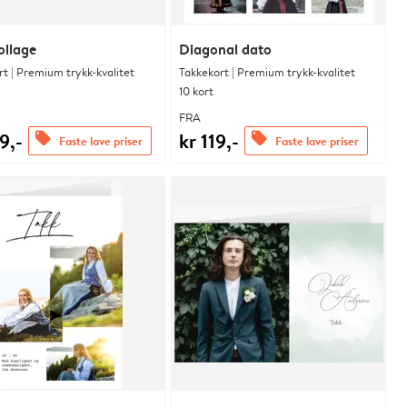
ollage
Diagonal dato
t | Premium trykk-kvalitet
Takkekort | Premium trykk-kvalitet
10 kort
FRA
9,-
kr 119,-
offers
offers
Faste lave priser
Faste lave priser