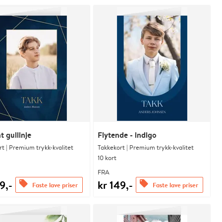
t gullinje
Flytende - indigo
t | Premium trykk-kvalitet
Takkekort | Premium trykk-kvalitet
10 kort
FRA
9,-
kr 149,-
offers
offers
Faste lave priser
Faste lave priser