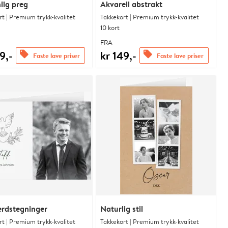
lig preg
Akvarell abstrakt
t | Premium trykk-kvalitet
Takkekort | Premium trykk-kvalitet
10 kort
FRA
9,-
kr 149,-
offers
offers
Faste lave priser
Faste lave priser
erdstegninger
Naturlig stil
t | Premium trykk-kvalitet
Takkekort | Premium trykk-kvalitet