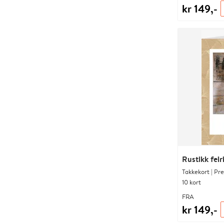
kr 149,-
Rustikk feir
Takkekort | Pr
10 kort
FRA
kr 149,-