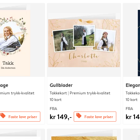
hage
Gullblader
Elegan
emium trykk-kvalitet
Takkekort | Premium trykk-kvalitet
Takkekor
10 kort
10 kort
FRA
FRA
kr 149,-
kr 14
offers
offers
Faste lave priser
Faste lave priser