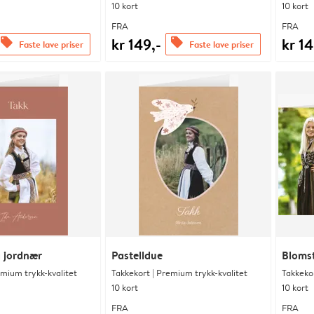
10 kort
10 kort
FRA
FRA
kr 149,-
kr 14
offers
offers
Faste lave priser
Faste lave priser
 jordnær
Pastelldue
Blomst
emium trykk-kvalitet
Takkekort | Premium trykk-kvalitet
Takkekor
10 kort
10 kort
FRA
FRA