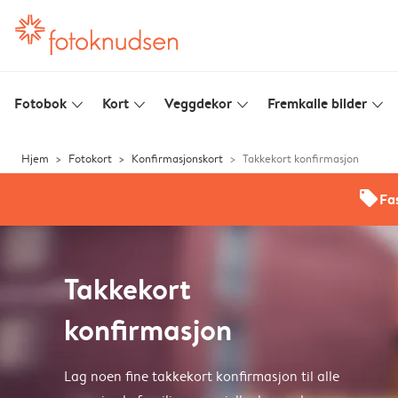
Fotobok
Kort
Veggdekor
Fremkalle bilder
slim_arrow_down
slim_arrow_down
slim_arrow_down
slim_arrow_down
Hjem
Fotokort
Konfirmasjonskort
Takkekort konfirmasjon
offers
Fas
Takkekort
konfirmasjon
Lag noen fine takkekort konfirmasjon til alle