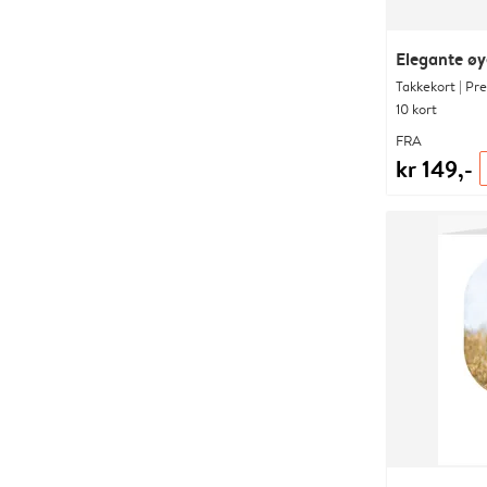
Elegante øy
Takkekort | Pr
10 kort
FRA
kr 149,-