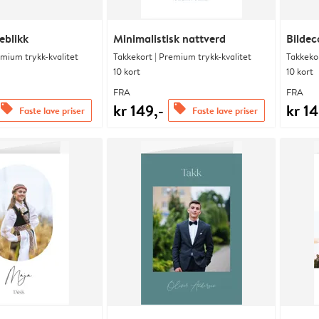
eblikk
Minimalistisk nattverd
Bildec
emium trykk-kvalitet
Takkekort | Premium trykk-kvalitet
Takkekor
10 kort
10 kort
FRA
FRA
kr 149,-
kr 14
offers
offers
Faste lave priser
Faste lave priser