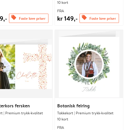
10 kort
FRA
9,-
kr 149,-
offers
offers
Faste lave priser
Faste lave priser
erkors fersken
Botanisk feiring
t | Premium trykk-kvalitet
Takkekort | Premium trykk-kvalitet
10 kort
FRA