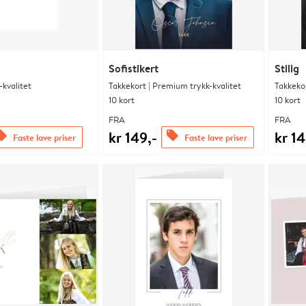
Sofistikert
Stilig
kvalitet
Takkekort | Premium trykk-kvalitet
Takkekor
10 kort
10 kort
FRA
FRA
kr 149,-
kr 14
fers
offers
Faste lave priser
Faste lave priser