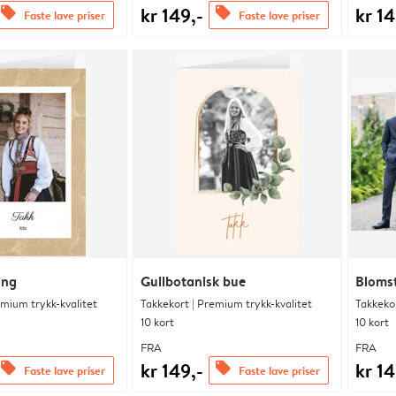
kr 149,-
kr 14
offers
offers
Faste lave priser
Faste lave priser
ing
Gullbotanisk bue
Blomst
emium trykk-kvalitet
Takkekort | Premium trykk-kvalitet
Takkekor
10 kort
10 kort
FRA
FRA
kr 149,-
kr 14
offers
offers
Faste lave priser
Faste lave priser