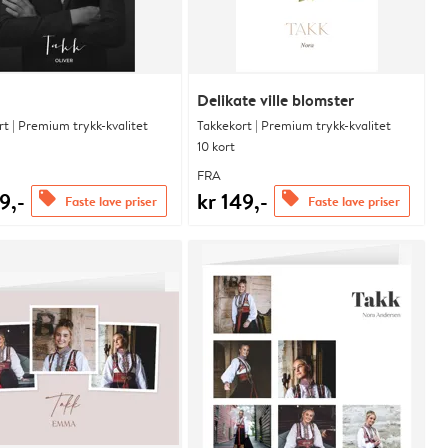
Delikate ville blomster
t | Premium trykk-kvalitet
Takkekort | Premium trykk-kvalitet
10 kort
FRA
9,-
kr 149,-
offers
offers
Faste lave priser
Faste lave priser