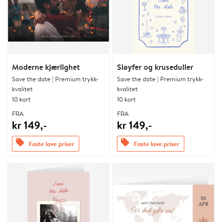
Moderne kjærlighet
Sløyfer og kruseduller
Save the date | Premium trykk-
Save the date | Premium trykk-
kvalitet
kvalitet
10 kort
10 kort
FRA
FRA
kr 149,-
kr 149,-
offers
offers
Faste lave priser
Faste lave priser