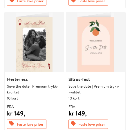
offers
offers
Faste lave priser
Faste lave priser
Herter ess
Sitrus-fest
Save the date | Premium trykk-
Save the date | Premium trykk-
kvalitet
kvalitet
10 kort
10 kort
FRA
FRA
kr 149,-
kr 149,-
offers
offers
Faste lave priser
Faste lave priser