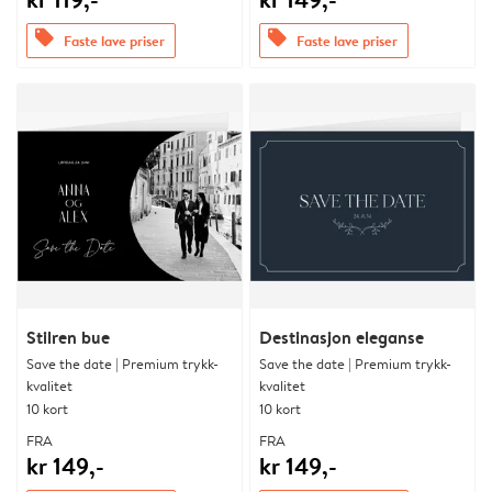
offers
offers
Faste lave priser
Faste lave priser
Stilren bue
Destinasjon eleganse
Save the date | Premium trykk-
Save the date | Premium trykk-
kvalitet
kvalitet
10 kort
10 kort
FRA
FRA
kr 149,-
kr 149,-