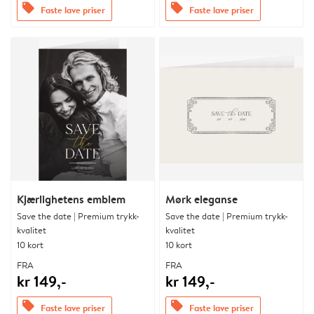
offers
offers
Faste lave priser
Faste lave priser
Kjærlighetens emblem
Mørk eleganse
Save the date | Premium trykk-
Save the date | Premium trykk-
kvalitet
kvalitet
10 kort
10 kort
FRA
FRA
kr 149,-
kr 149,-
offers
offers
Faste lave priser
Faste lave priser