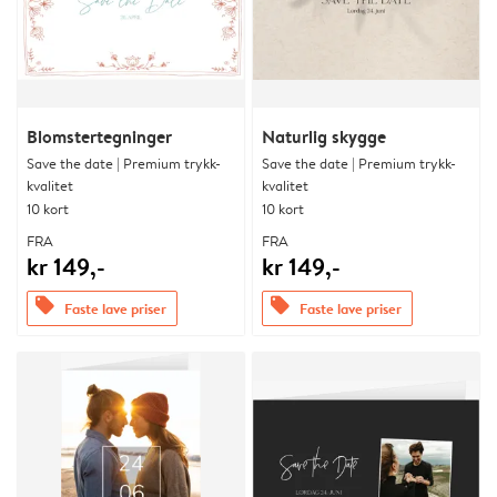
Blomstertegninger
Naturlig skygge
Save the date | Premium trykk-
Save the date | Premium trykk-
kvalitet
kvalitet
10 kort
10 kort
FRA
FRA
kr 149,-
kr 149,-
offers
offers
Faste lave priser
Faste lave priser