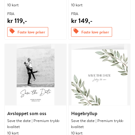
10 kort
10 kort
FRA
FRA
kr 119,-
kr 149,-
offers
offers
Faste lave priser
Faste lave priser
Avslappet som oss
Hagebryllup
Save the date | Premium trykk-
Save the date | Premium trykk-
kvalitet
kvalitet
10 kort
10 kort