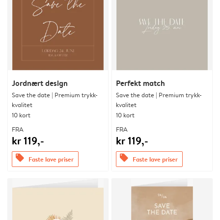
Jordnært design
Perfekt match
Save the date | Premium trykk-
Save the date | Premium trykk-
kvalitet
kvalitet
10 kort
10 kort
FRA
FRA
kr 119,-
kr 119,-
offers
offers
Faste lave priser
Faste lave priser