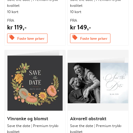
kvalitet
kvalitet
10 kort
10 kort
FRA
FRA
kr 119,-
kr 149,-
offers
offers
Faste lave priser
Faste lave priser
Vinranke og blomst
Akvarell abstrakt
Save the date | Premium trykk-
Save the date | Premium trykk-
kvalitet
kvalitet