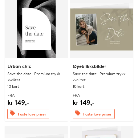
Urban chic
Øyeblikksbilder
Save the date | Premium trykk-
Save the date | Premium trykk-
kvalitet
kvalitet
10 kort
10 kort
FRA
FRA
kr 149,-
kr 149,-
offers
offers
Faste lave priser
Faste lave priser