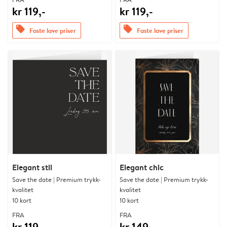
kr 119,-
kr 119,-
offers
offers
Faste lave priser
Faste lave priser
Elegant stil
Elegant chic
Save the date | Premium trykk-
Save the date | Premium trykk-
kvalitet
kvalitet
10 kort
10 kort
FRA
FRA
kr 119,-
kr 149,-