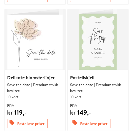
Delikate blomsterlinjer
Pastellskjell
Save the date | Premium trykk-
Save the date | Premium trykk-
kvalitet
kvalitet
10 kort
10 kort
FRA
FRA
kr 119,-
kr 149,-
offers
offers
Faste lave priser
Faste lave priser