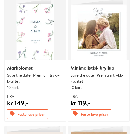
Markblomst
Minimalistisk bryllup
Save the date | Premium trykk-
Save the date | Premium trykk-
kvalitet
kvalitet
10 kort
10 kort
FRA
FRA
kr 149,-
kr 119,-
offers
offers
Faste lave priser
Faste lave priser