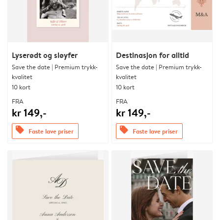
Lyserødt og sløyfer
Destinasjon for alltid
Save the date | Premium trykk-
Save the date | Premium trykk-
kvalitet
kvalitet
10 kort
10 kort
FRA
FRA
kr 149,-
kr 149,-
offers
offers
Faste lave priser
Faste lave priser