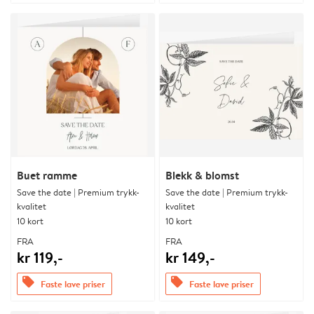
Buet ramme
Blekk & blomst
Save the date | Premium trykk-
Save the date | Premium trykk-
kvalitet
kvalitet
10 kort
10 kort
FRA
FRA
kr 119,-
kr 149,-
offers
offers
Faste lave priser
Faste lave priser