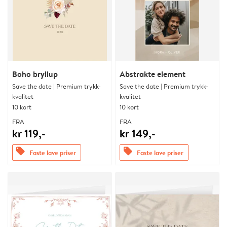
Boho bryllup
Abstrakte element
Save the date | Premium trykk-
Save the date | Premium trykk-
kvalitet
kvalitet
10 kort
10 kort
FRA
FRA
kr 119,-
kr 149,-
offers
offers
Faste lave priser
Faste lave priser