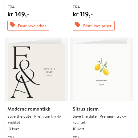
FRA
FRA
kr 149,-
kr 119,-
offers
offers
Faste lave priser
Faste lave priser
Moderne romantikk
Sitrus sjarm
Save the date | Premium trykk-
Save the date | Premium trykk-
kvalitet
kvalitet
10 kort
10 kort
FRA
FRA