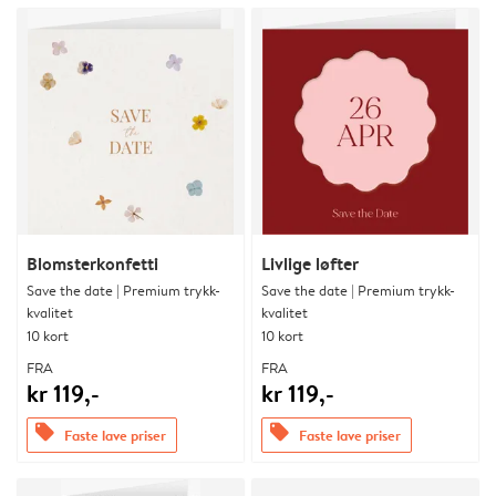
Blomsterkonfetti
Livlige løfter
Save the date | Premium trykk-
Save the date | Premium trykk-
kvalitet
kvalitet
10 kort
10 kort
FRA
FRA
kr 119,-
kr 119,-
offers
offers
Faste lave priser
Faste lave priser