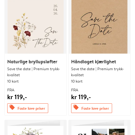
Naturlige bryllupsløfter
Håndlaget kjærlighet
Save the date | Premium trykk-
Save the date | Premium trykk-
kvalitet
kvalitet
10 kort
10 kort
FRA
FRA
kr 119,-
kr 119,-
offers
offers
Faste lave priser
Faste lave priser