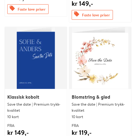
kr 149,-
offers
Faste lave priser
offers
Faste lave priser
Klassisk kobolt
Blomstring & glød
Save the date | Premium trykk-
Save the date | Premium trykk-
kvalitet
kvalitet
10 kort
10 kort
FRA
FRA
kr 149,-
kr 119,-