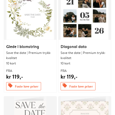
Glede i blomstring
Diagonal dato
Save the date | Premium trykk-
Save the date | Premium trykk-
kvalitet
kvalitet
10 kort
10 kort
FRA
FRA
kr 119,-
kr 119,-
offers
offers
Faste lave priser
Faste lave priser