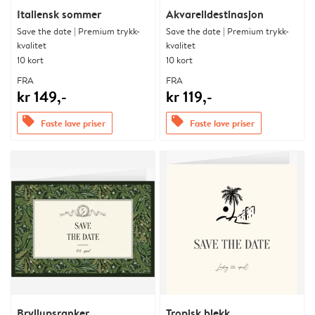
Italiensk sommer
Akvarelldestinasjon
Save the date | Premium trykk-
Save the date | Premium trykk-
kvalitet
kvalitet
10 kort
10 kort
FRA
FRA
kr 149,-
kr 119,-
offers
offers
Faste lave priser
Faste lave priser
Bryllupsranker
Tropisk blekk