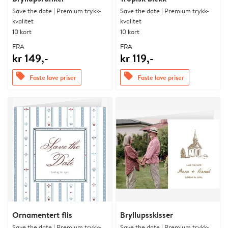
Save the date | Premium trykk-
Save the date | Premium trykk-
kvalitet
kvalitet
10 kort
10 kort
FRA
FRA
kr 149,-
kr 119,-
offers
offers
Faste lave priser
Faste lave priser
Ornamentert flis
Bryllupsskisser
Save the date | Premium trykk-
Save the date | Premium trykk-