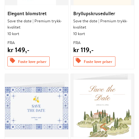
Elegant blomstret
Bryllupskruseduller
Save the date | Premium trykk-
Save the date | Premium trykk-
kvalitet
kvalitet
10 kort
10 kort
FRA
FRA
kr 149,-
kr 119,-
offers
offers
Faste lave priser
Faste lave priser