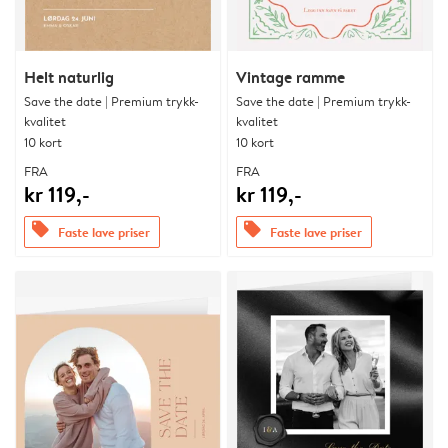
Helt naturlig
Vintage ramme
Save the date | Premium trykk-
Save the date | Premium trykk-
kvalitet
kvalitet
10 kort
10 kort
FRA
FRA
kr 119,-
kr 119,-
offers
offers
Faste lave priser
Faste lave priser