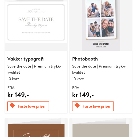
Vakker typografi
Photobooth
Save the date | Premium trykk-
Save the date | Premium trykk-
kvalitet
kvalitet
10 kort
10 kort
FRA
FRA
kr 149,-
kr 149,-
offers
offers
Faste lave priser
Faste lave priser