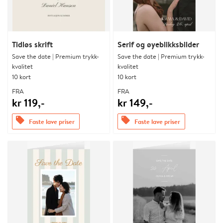
Tidløs skrift
Serif og øyeblikksbilder
Save the date | Premium trykk-
Save the date | Premium trykk-
kvalitet
kvalitet
10 kort
10 kort
FRA
FRA
kr 119,-
kr 149,-
offers
offers
Faste lave priser
Faste lave priser