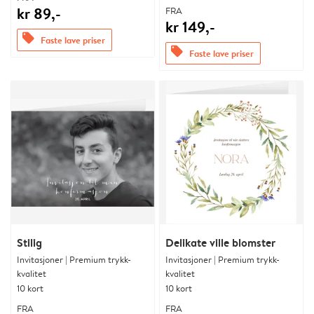
kr 89,-
FRA
kr 149,-
offers
Faste lave priser
offers
Faste lave priser
Stilig
Delikate ville blomster
Invitasjoner | Premium trykk-
Invitasjoner | Premium trykk-
kvalitet
kvalitet
10 kort
10 kort
FRA
FRA