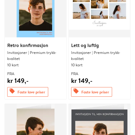
Retro konfirmasjon
Lett og luftig
Invitasjoner | Premium trykk-
Invitasjoner | Premium trykk-
kvalitet
kvalitet
10 kort
10 kort
FRA
FRA
kr 149,-
kr 149,-
offers
offers
Faste lave priser
Faste lave priser