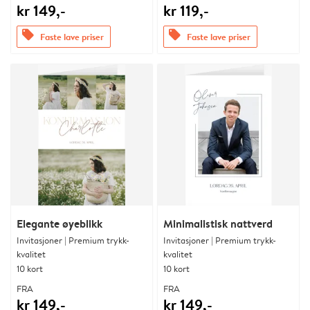
kr 149,-
kr 119,-
offers
offers
Faste lave priser
Faste lave priser
Elegante øyeblikk
Minimalistisk nattverd
Invitasjoner | Premium trykk-
Invitasjoner | Premium trykk-
kvalitet
kvalitet
10 kort
10 kort
FRA
FRA
kr 149,-
kr 149,-