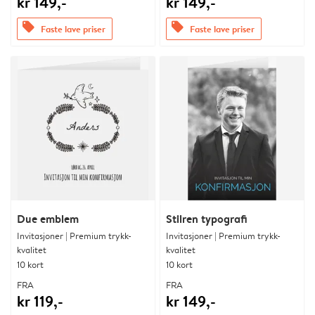
kr 149,-
kr 149,-
offers
offers
Faste lave priser
Faste lave priser
Due emblem
Stilren typografi
Invitasjoner | Premium trykk-
Invitasjoner | Premium trykk-
kvalitet
kvalitet
10 kort
10 kort
FRA
FRA
kr 119,-
kr 149,-