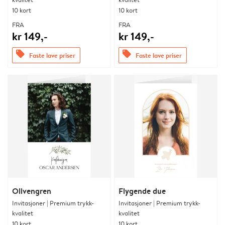
10 kort
10 kort
FRA
FRA
kr 149,-
kr 149,-
offers
offers
Faste lave priser
Faste lave priser
Olivengren
Flygende due
Invitasjoner | Premium trykk-
Invitasjoner | Premium trykk-
kvalitet
kvalitet
10 kort
10 kort