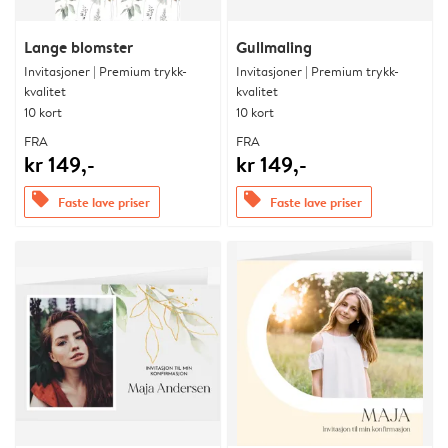
Lange blomster
Gullmaling
Invitasjoner | Premium trykk-
Invitasjoner | Premium trykk-
kvalitet
kvalitet
10 kort
10 kort
FRA
FRA
kr 149,-
kr 149,-
offers
offers
Faste lave priser
Faste lave priser