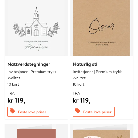
Nattverdstegninger
Naturlig stil
Invitasjoner | Premium trykk-
Invitasjoner | Premium trykk-
kvalitet
kvalitet
10 kort
10 kort
FRA
FRA
kr 119,-
kr 119,-
offers
offers
Faste lave priser
Faste lave priser