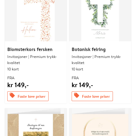
Blomsterkors fersken
Botanisk feiring
Invitasjoner | Premium trykk-
Invitasjoner | Premium trykk-
kvalitet
kvalitet
10 kort
10 kort
FRA
FRA
kr 149,-
kr 149,-
offers
offers
Faste lave priser
Faste lave priser