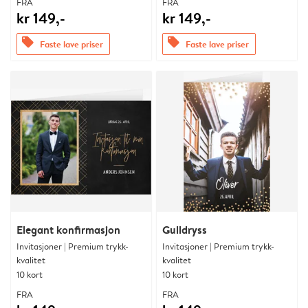
FRA
FRA
kr 149,-
kr 149,-
offers
offers
Faste lave priser
Faste lave priser
Elegant konfirmasjon
Gulldryss
Invitasjoner | Premium trykk-
Invitasjoner | Premium trykk-
kvalitet
kvalitet
10 kort
10 kort
FRA
FRA