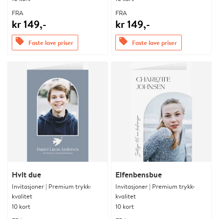
FRA
FRA
kr 149,-
kr 149,-
offers
offers
Faste lave priser
Faste lave priser
Hvit due
Elfenbensbue
Invitasjoner | Premium trykk-
Invitasjoner | Premium trykk-
kvalitet
kvalitet
10 kort
10 kort