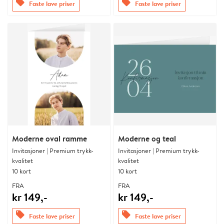
offers
offers
Faste lave priser
Faste lave priser
Moderne oval ramme
Moderne og teal
Invitasjoner | Premium trykk-
Invitasjoner | Premium trykk-
kvalitet
kvalitet
10 kort
10 kort
FRA
FRA
kr 149,-
kr 149,-
offers
offers
Faste lave priser
Faste lave priser