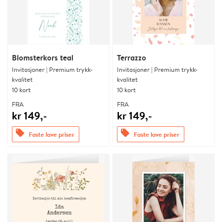
Blomsterkors teal
Terrazzo
Invitasjoner | Premium trykk-
Invitasjoner | Premium trykk-
kvalitet
kvalitet
10 kort
10 kort
FRA
FRA
kr 149,-
kr 149,-
offers
offers
Faste lave priser
Faste lave priser