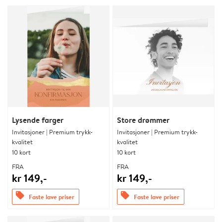
Lysende farger
Store drømmer
Invitasjoner | Premium trykk-
Invitasjoner | Premium trykk-
kvalitet
kvalitet
10 kort
10 kort
FRA
FRA
kr 149,-
kr 149,-
offers
offers
Faste lave priser
Faste lave priser