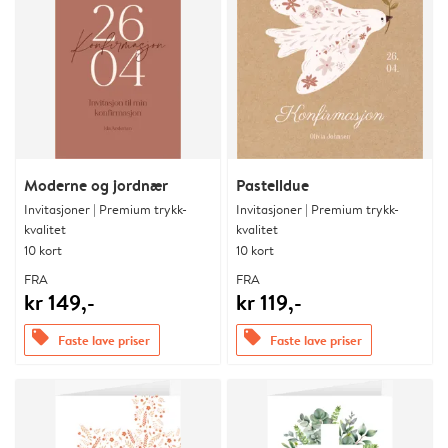
Moderne og jordnær
Pastelldue
Invitasjoner | Premium trykk-
Invitasjoner | Premium trykk-
kvalitet
kvalitet
10 kort
10 kort
FRA
FRA
kr 149,-
kr 119,-
offers
offers
Faste lave priser
Faste lave priser