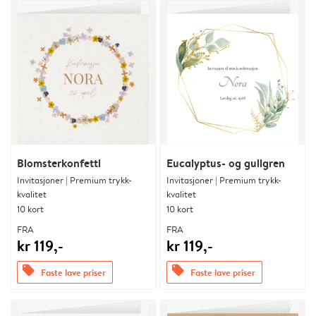
Blomsterkonfetti
Eucalyptus- og gullgren
Invitasjoner | Premium trykk-
Invitasjoner | Premium trykk-
kvalitet
kvalitet
10 kort
10 kort
FRA
FRA
kr 119,-
kr 119,-
offers
offers
Faste lave priser
Faste lave priser