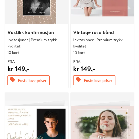
Rustikk konfirmasjon
Vintage rosa bånd
Invitasjoner | Premium trykk-
Invitasjoner | Premium trykk-
kvalitet
kvalitet
10 kort
10 kort
FRA
FRA
kr 149,-
kr 149,-
offers
offers
Faste lave priser
Faste lave priser