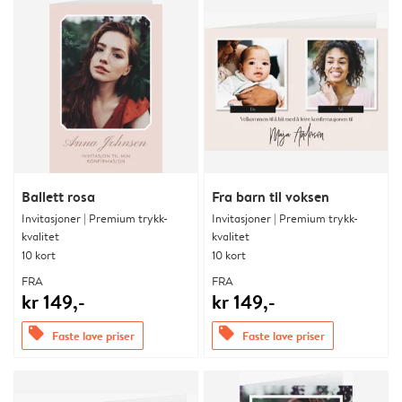
Ballett rosa
Fra barn til voksen
Invitasjoner | Premium trykk-
Invitasjoner | Premium trykk-
kvalitet
kvalitet
10 kort
10 kort
FRA
FRA
kr 149,-
kr 149,-
offers
offers
Faste lave priser
Faste lave priser