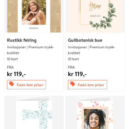
Rustikk feiring
Gullbotanisk bue
Invitasjoner | Premium trykk-
Invitasjoner | Premium trykk-
kvalitet
kvalitet
10 kort
10 kort
FRA
FRA
kr 119,-
kr 119,-
offers
offers
Faste lave priser
Faste lave priser