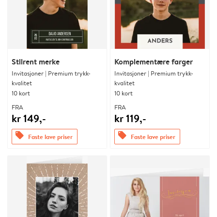
Stilrent merke
Komplementære farger
Invitasjoner | Premium trykk-
Invitasjoner | Premium trykk-
kvalitet
kvalitet
10 kort
10 kort
FRA
FRA
kr 149,-
kr 119,-
offers
offers
Faste lave priser
Faste lave priser