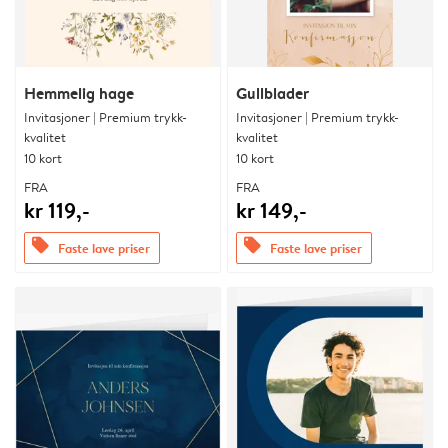
Hemmelig hage
Gullblader
Invitasjoner | Premium trykk-
Invitasjoner | Premium trykk-
kvalitet
kvalitet
10 kort
10 kort
FRA
FRA
kr 119,-
kr 149,-
offers
offers
Faste lave priser
Faste lave priser