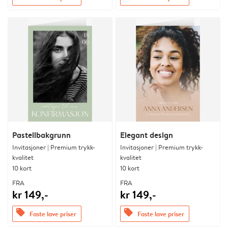
Pastellbakgrunn
Elegant design
Invitasjoner | Premium trykk-
Invitasjoner | Premium trykk-
kvalitet
kvalitet
10 kort
10 kort
FRA
FRA
kr 149,-
kr 149,-
offers
offers
Faste lave priser
Faste lave priser