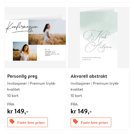
Personlig preg
Akvarell abstrakt
Invitasjoner | Premium trykk-
Invitasjoner | Premium trykk-
kvalitet
kvalitet
10 kort
10 kort
FRA
FRA
kr 149,-
kr 149,-
offers
offers
Faste lave priser
Faste lave priser