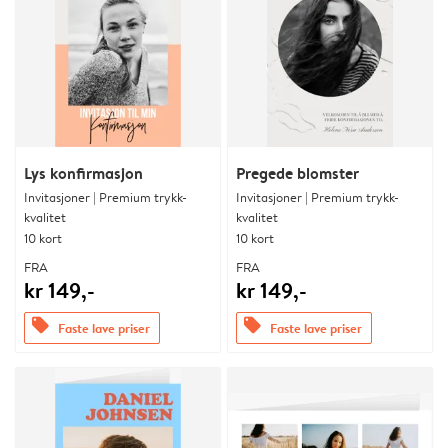
Lys konfirmasjon
Pregede blomster
Invitasjoner | Premium trykk-
Invitasjoner | Premium trykk-
kvalitet
kvalitet
10 kort
10 kort
FRA
FRA
kr 149,-
kr 149,-
offers
offers
Faste lave priser
Faste lave priser