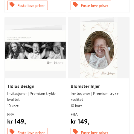
offers
offers
Faste lave priser
Faste lave priser
Tidløs design
Blomsterlinjer
Invitasjoner | Premium trykk-
Invitasjoner | Premium trykk-
kvalitet
kvalitet
10 kort
10 kort
FRA
FRA
kr 149,-
kr 149,-
offers
offers
Faste lave priser
Faste lave priser