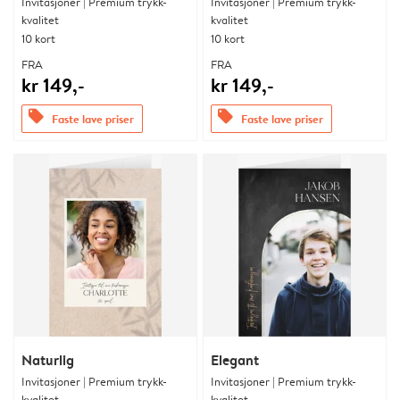
Invitasjoner | Premium trykk-
Invitasjoner | Premium trykk-
kvalitet
kvalitet
10 kort
10 kort
FRA
FRA
kr 149,-
kr 149,-
offers
offers
Faste lave priser
Faste lave priser
Naturlig
Elegant
Invitasjoner | Premium trykk-
Invitasjoner | Premium trykk-
kvalitet
kvalitet