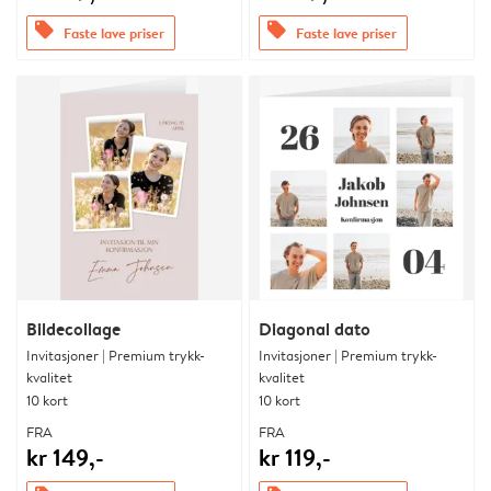
offers
offers
Faste lave priser
Faste lave priser
Bildecollage
Diagonal dato
Invitasjoner | Premium trykk-
Invitasjoner | Premium trykk-
kvalitet
kvalitet
10 kort
10 kort
FRA
FRA
kr 149,-
kr 119,-