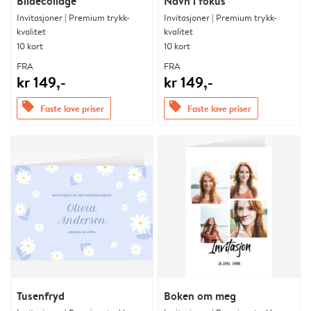
Bildecollage
Navn i fokus
Invitasjoner | Premium trykk-
Invitasjoner | Premium trykk-
kvalitet
kvalitet
10 kort
10 kort
FRA
FRA
kr 149,-
kr 149,-
offers
offers
Faste lave priser
Faste lave priser
Tusenfryd
Boken om meg