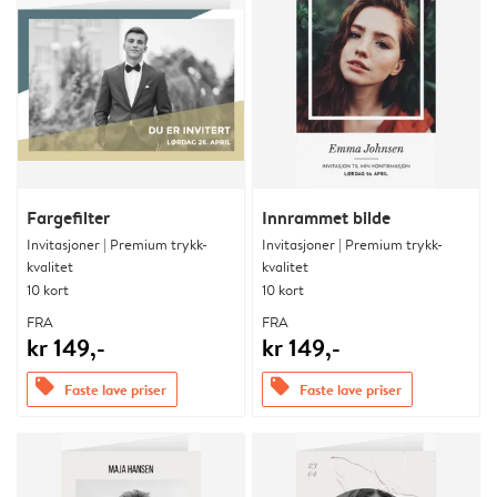
Fargefilter
Innrammet bilde
Invitasjoner | Premium trykk-
Invitasjoner | Premium trykk-
kvalitet
kvalitet
10 kort
10 kort
FRA
FRA
kr 149,-
kr 149,-
offers
offers
Faste lave priser
Faste lave priser