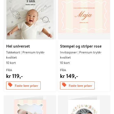
Hei universet
Stempel og striper rose
Takkekort | Premium trykk-
Invitasjoner | Premium trykk-
kvalitet
kvalitet
10 kort
10 kort
FRA
FRA
kr 119,-
kr 149,-
offers
offers
Faste lave priser
Faste lave priser