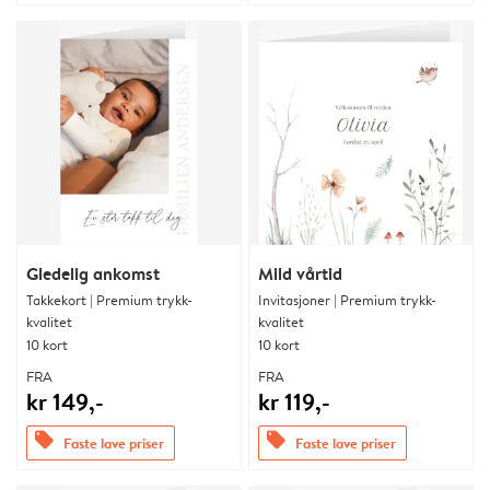
Gledelig ankomst
Mild vårtid
Takkekort | Premium trykk-
Invitasjoner | Premium trykk-
kvalitet
kvalitet
10 kort
10 kort
FRA
FRA
kr 149,-
kr 119,-
offers
offers
Faste lave priser
Faste lave priser