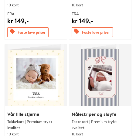
10 kort
10 kort
FRA
FRA
kr 149,-
kr 149,-
offers
offers
Faste lave priser
Faste lave priser
Vår lille stjerne
Nålestriper og sløyfe
Takkekort | Premium trykk-
Takkekort | Premium trykk-
kvalitet
kvalitet
10 kort
10 kort