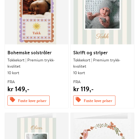
Bohemske solstråler
Skrift og striper
Takkekort | Premium trykk-
Takkekort | Premium trykk-
kvalitet
kvalitet
10 kort
10 kort
FRA
FRA
kr 149,-
kr 119,-
offers
offers
Faste lave priser
Faste lave priser