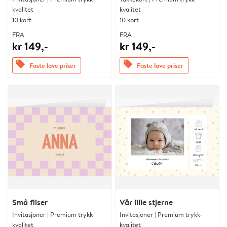
kvalitet
kvalitet
10 kort
10 kort
FRA
FRA
kr 149,-
kr 149,-
offers
offers
Faste lave priser
Faste lave priser
Små fliser
Vår lille stjerne
Invitasjoner | Premium trykk-
Invitasjoner | Premium trykk-
kvalitet
kvalitet