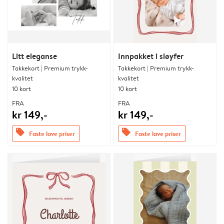
Litt eleganse
Innpakket i sløyfer
Takkekort | Premium trykk-
Takkekort | Premium trykk-
kvalitet
kvalitet
10 kort
10 kort
FRA
FRA
kr 149,-
kr 149,-
offers
offers
Faste lave priser
Faste lave priser