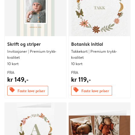
Skrift og striper
Botanisk initial
Invitasjoner | Premium trykk-
Takkekort | Premium trykk-
kvalitet
kvalitet
10 kort
10 kort
FRA
FRA
kr 149,-
kr 119,-
offers
offers
Faste lave priser
Faste lave priser