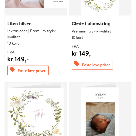
Liten hilsen
Glede i blomstring
Invitasjoner | Premium trykk-
Premium trykk-kvalitet
kvalitet
10 kort
10 kort
FRA
kr 149,-
FRA
kr 149,-
offers
Faste lave priser
offers
Faste lave priser