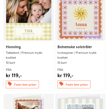
Honning
Bohemske solstråler
Takkekort | Premium trykk-
Invitasjoner | Premium trykk-
kvalitet
kvalitet
10 kort
10 kort
FRA
FRA
kr 119,-
kr 119,-
offers
offers
Faste lave priser
Faste lave priser