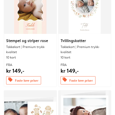
Stempel og striper rose
Tvillingskatter
Takkekort | Premium trykk-
Takkekort | Premium trykk-
kvalitet
kvalitet
10 kort
10 kort
FRA
FRA
kr 149,-
kr 149,-
offers
offers
Faste lave priser
Faste lave priser