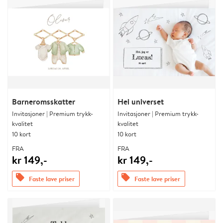
Barneromsskatter
Hei universet
Invitasjoner | Premium trykk-
Invitasjoner | Premium trykk-
kvalitet
kvalitet
10 kort
10 kort
FRA
FRA
kr 149,-
kr 149,-
offers
offers
Faste lave priser
Faste lave priser