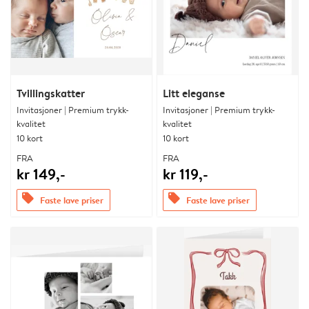
Tvillingskatter
Litt eleganse
Invitasjoner | Premium trykk-
Invitasjoner | Premium trykk-
kvalitet
kvalitet
10 kort
10 kort
FRA
FRA
kr 149,-
kr 119,-
offers
offers
Faste lave priser
Faste lave priser