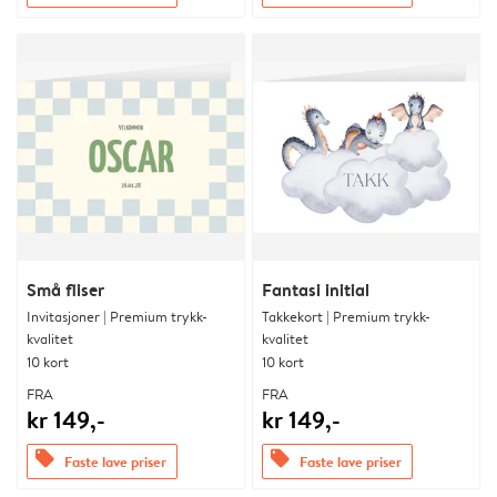
Små fliser
Fantasi initial
Invitasjoner | Premium trykk-
Takkekort | Premium trykk-
kvalitet
kvalitet
10 kort
10 kort
FRA
FRA
kr 149,-
kr 149,-
offers
offers
Faste lave priser
Faste lave priser