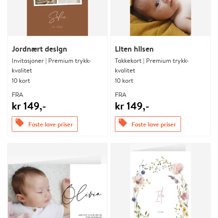
Jordnært design
Liten hilsen
Invitasjoner | Premium trykk-
Takkekort | Premium trykk-
kvalitet
kvalitet
10 kort
10 kort
FRA
FRA
kr 149,-
kr 149,-
offers
offers
Faste lave priser
Faste lave priser