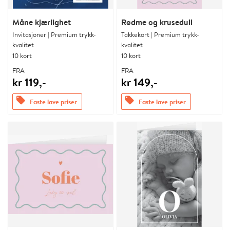
Måne kjærlighet
Rødme og krusedull
Invitasjoner | Premium trykk-
Takkekort | Premium trykk-
kvalitet
kvalitet
10 kort
10 kort
FRA
FRA
kr 119,-
kr 149,-
offers
offers
Faste lave priser
Faste lave priser