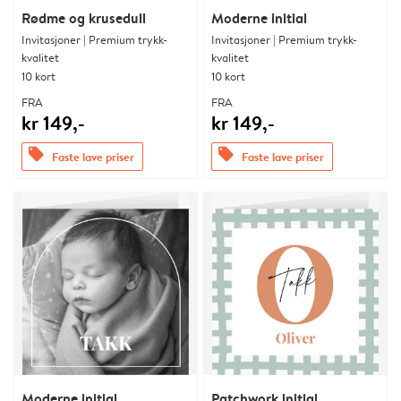
Rødme og krusedull
Moderne initial
Invitasjoner | Premium trykk-
Invitasjoner | Premium trykk-
kvalitet
kvalitet
10 kort
10 kort
FRA
FRA
kr 149,-
kr 149,-
offers
offers
Faste lave priser
Faste lave priser
Moderne initial
Patchwork initial