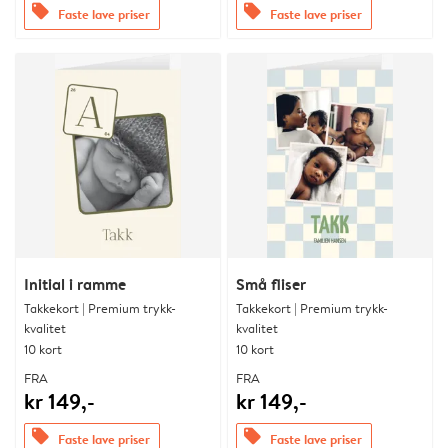
offers
offers
Faste lave priser
Faste lave priser
Initial i ramme
Små fliser
Takkekort | Premium trykk-
Takkekort | Premium trykk-
kvalitet
kvalitet
10 kort
10 kort
FRA
FRA
kr 149,-
kr 149,-
offers
offers
Faste lave priser
Faste lave priser