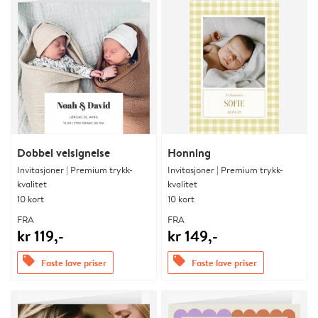
Dobbel velsignelse
Honning
Invitasjoner | Premium trykk-
Invitasjoner | Premium trykk-
kvalitet
kvalitet
10 kort
10 kort
FRA
FRA
kr 119,-
kr 149,-
offers
offers
Faste lave priser
Faste lave priser