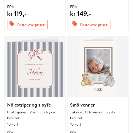
FRA
FRA
kr 119,-
kr 149,-
offers
offers
Faste lave priser
Faste lave priser
Nålestriper og sløyfe
Små venner
Invitasjoner | Premium trykk-
Takkekort | Premium trykk-
kvalitet
kvalitet
10 kort
10 kort
FRA
FRA