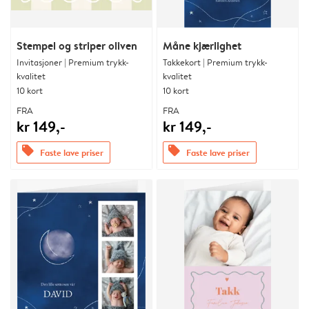
Stempel og striper oliven
Måne kjærlighet
Invitasjoner | Premium trykk-
Takkekort | Premium trykk-
kvalitet
kvalitet
10 kort
10 kort
FRA
FRA
kr 149,-
kr 149,-
offers
offers
Faste lave priser
Faste lave priser