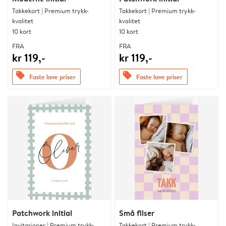
Takkekort | Premium trykk-
Takkekort | Premium trykk-
kvalitet
kvalitet
10 kort
10 kort
FRA
FRA
kr 119,-
kr 119,-
offers
offers
Faste lave priser
Faste lave priser
Patchwork initial
Små fliser
Invitasjoner | Premium trykk-
Takkekort | Premium trykk-