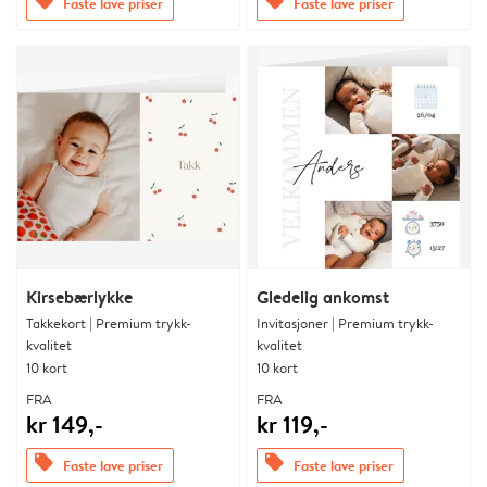
offers
offers
Faste lave priser
Faste lave priser
Kirsebærlykke
Gledelig ankomst
Takkekort | Premium trykk-
Invitasjoner | Premium trykk-
kvalitet
kvalitet
10 kort
10 kort
FRA
FRA
kr 149,-
kr 119,-
offers
offers
Faste lave priser
Faste lave priser