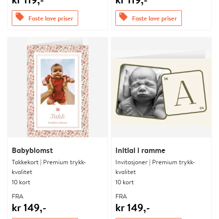
offers
offers
Faste lave priser
Faste lave priser
Babyblomst
Initial i ramme
Takkekort | Premium trykk-
Invitasjoner | Premium trykk-
kvalitet
kvalitet
10 kort
10 kort
FRA
FRA
kr 149,-
kr 149,-