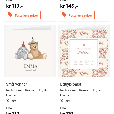
kr 119,-
kr 149,-
offers
offers
Faste lave priser
Faste lave priser
Små venner
Babyblomst
Invitasjoner | Premium trykk-
Invitasjoner | Premium trykk-
kvalitet
kvalitet
10 kort
10 kort
FRA
FRA
kr 119,-
kr 119,-