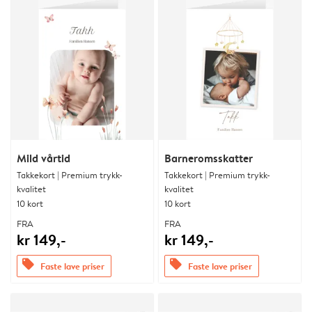
Mild vårtid
Barneromsskatter
Takkekort | Premium trykk-
Takkekort | Premium trykk-
kvalitet
kvalitet
10 kort
10 kort
FRA
FRA
kr 149,-
kr 149,-
offers
offers
Faste lave priser
Faste lave priser