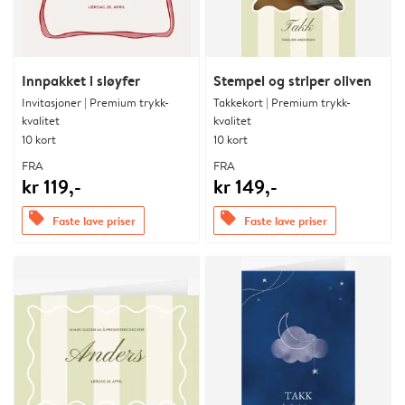
Innpakket i sløyfer
Stempel og striper oliven
Invitasjoner | Premium trykk-
Takkekort | Premium trykk-
kvalitet
kvalitet
10 kort
10 kort
FRA
FRA
kr 119,-
kr 149,-
offers
offers
Faste lave priser
Faste lave priser