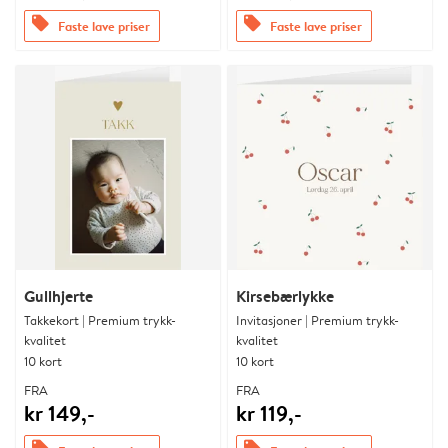
offers
offers
Faste lave priser
Faste lave priser
Gullhjerte
Kirsebærlykke
Takkekort | Premium trykk-
Invitasjoner | Premium trykk-
kvalitet
kvalitet
10 kort
10 kort
FRA
FRA
kr 149,-
kr 119,-