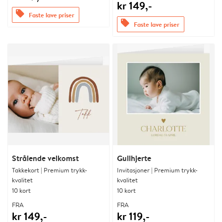
kr 149,-
offers
Faste lave priser
offers
Faste lave priser
Strålende velkomst
Gullhjerte
Takkekort | Premium trykk-
Invitasjoner | Premium trykk-
kvalitet
kvalitet
10 kort
10 kort
FRA
FRA
kr 149,-
kr 119,-