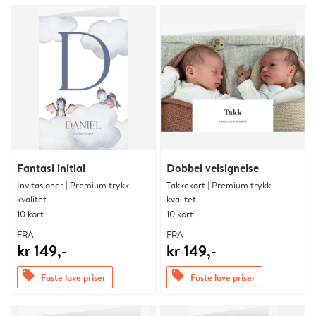
Fantasi initial
Dobbel velsignelse
Invitasjoner | Premium trykk-
Takkekort | Premium trykk-
kvalitet
kvalitet
10 kort
10 kort
FRA
FRA
kr 149,-
kr 149,-
offers
offers
Faste lave priser
Faste lave priser