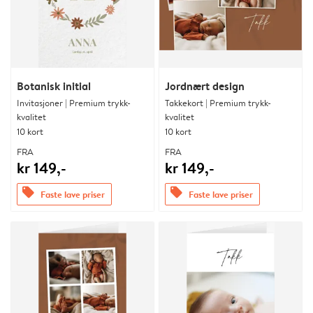
Botanisk initial
Jordnært design
Invitasjoner | Premium trykk-
Takkekort | Premium trykk-
kvalitet
kvalitet
10 kort
10 kort
FRA
FRA
kr 149,-
kr 149,-
offers
offers
Faste lave priser
Faste lave priser