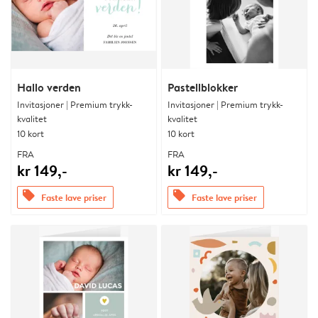
Hallo verden
Pastellblokker
Invitasjoner | Premium trykk-
Invitasjoner | Premium trykk-
kvalitet
kvalitet
10 kort
10 kort
FRA
FRA
kr 149,-
kr 149,-
offers
offers
Faste lave priser
Faste lave priser