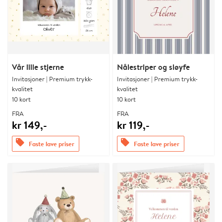
Vår lille stjerne
Nålestriper og sløyfe
Invitasjoner | Premium trykk-
Invitasjoner | Premium trykk-
kvalitet
kvalitet
10 kort
10 kort
FRA
FRA
kr 149,-
kr 119,-
offers
offers
Faste lave priser
Faste lave priser