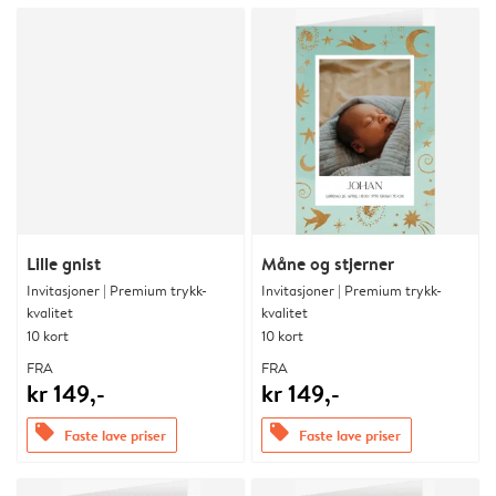
Lille gnist
Måne og stjerner
Invitasjoner | Premium trykk-
Invitasjoner | Premium trykk-
kvalitet
kvalitet
10 kort
10 kort
FRA
FRA
kr 149,-
kr 149,-
offers
offers
Faste lave priser
Faste lave priser