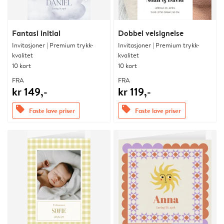
Fantasi initial
Dobbel velsignelse
Invitasjoner | Premium trykk-
Invitasjoner | Premium trykk-
kvalitet
kvalitet
10 kort
10 kort
FRA
FRA
kr 149,-
kr 119,-
offers
offers
Faste lave priser
Faste lave priser