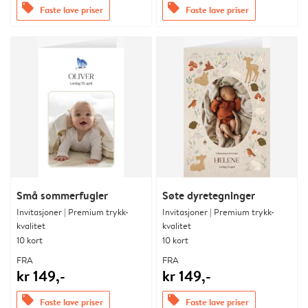
offers
offers
Faste lave priser
Faste lave priser
Små sommerfugler
Søte dyretegninger
Invitasjoner | Premium trykk-
Invitasjoner | Premium trykk-
kvalitet
kvalitet
10 kort
10 kort
FRA
FRA
kr 149,-
kr 149,-
offers
offers
Faste lave priser
Faste lave priser