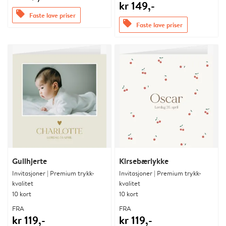
kr 149,-
offers
Faste lave priser
offers
Faste lave priser
Gullhjerte
Kirsebærlykke
Invitasjoner | Premium trykk-
Invitasjoner | Premium trykk-
kvalitet
kvalitet
10 kort
10 kort
FRA
FRA
kr 119,-
kr 119,-