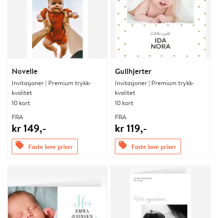
Novelle
Gullhjerter
Invitasjoner | Premium trykk-
Invitasjoner | Premium trykk-
kvalitet
kvalitet
10 kort
10 kort
FRA
FRA
kr 149,-
kr 119,-
offers
offers
Faste lave priser
Faste lave priser