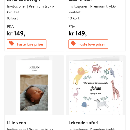
Invitasjoner | Premium trykk-
Invitasjoner | Premium trykk-
kvalitet
kvalitet
10 kort
10 kort
FRA
FRA
kr 149,-
kr 149,-
offers
offers
Faste lave priser
Faste lave priser
Lille venn
Lekende safari
Invitasjoner | Premium trykk-
Invitasjoner | Premium trykk-