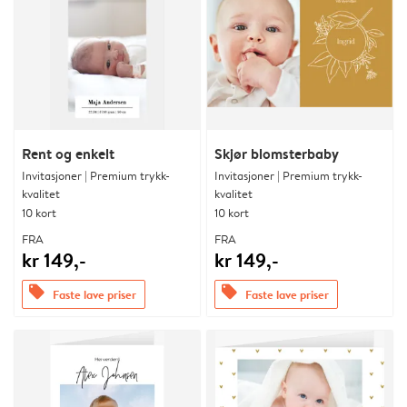
Rent og enkelt
Skjør blomsterbaby
Invitasjoner | Premium trykk-
Invitasjoner | Premium trykk-
kvalitet
kvalitet
10 kort
10 kort
FRA
FRA
kr 149,-
kr 149,-
offers
offers
Faste lave priser
Faste lave priser