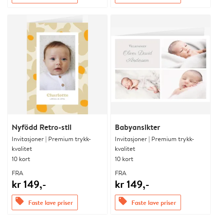
Nyfödd Retro-stil
Babyansikter
Invitasjoner | Premium trykk-
Invitasjoner | Premium trykk-
kvalitet
kvalitet
10 kort
10 kort
FRA
FRA
kr 149,-
kr 149,-
offers
offers
Faste lave priser
Faste lave priser