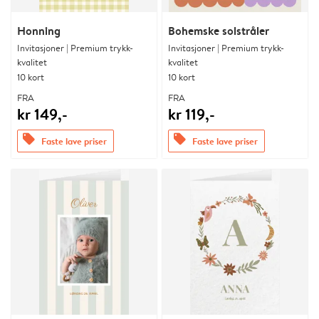
Honning
Bohemske solstråler
Invitasjoner | Premium trykk-
Invitasjoner | Premium trykk-
kvalitet
kvalitet
10 kort
10 kort
FRA
FRA
kr 149,-
kr 119,-
offers
offers
Faste lave priser
Faste lave priser