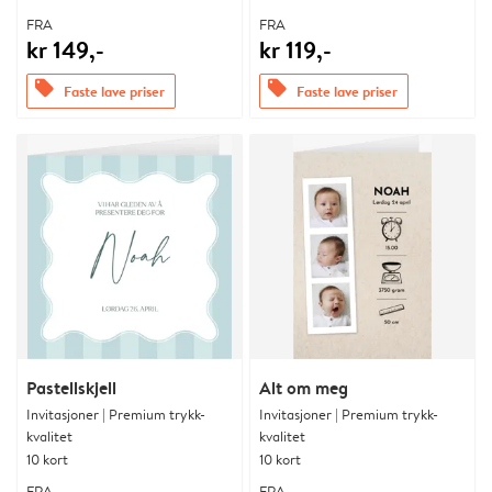
FRA
FRA
kr 149,-
kr 119,-
offers
offers
Faste lave priser
Faste lave priser
Pastellskjell
Alt om meg
Invitasjoner | Premium trykk-
Invitasjoner | Premium trykk-
kvalitet
kvalitet
10 kort
10 kort
FRA
FRA