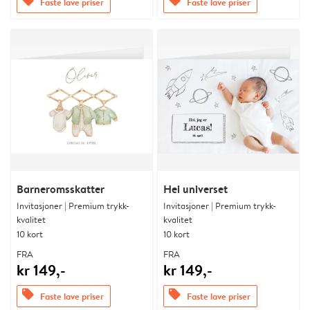
offers
offers
Faste lave priser
Faste lave priser
Barneromsskatter
Hei universet
Invitasjoner | Premium trykk-
Invitasjoner | Premium trykk-
kvalitet
kvalitet
10 kort
10 kort
FRA
FRA
kr 149,-
kr 149,-
offers
offers
Faste lave priser
Faste lave priser