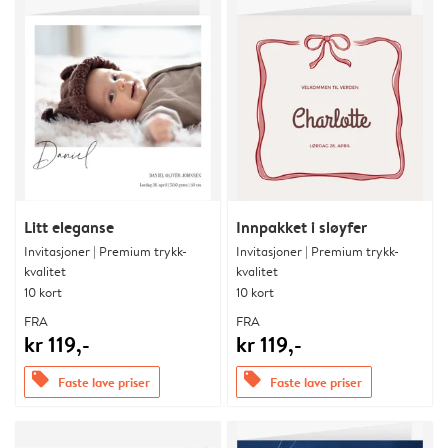
Litt eleganse
Innpakket i sløyfer
Invitasjoner | Premium trykk-
Invitasjoner | Premium trykk-
kvalitet
kvalitet
10 kort
10 kort
FRA
FRA
kr 119,-
kr 119,-
offers
offers
Faste lave priser
Faste lave priser