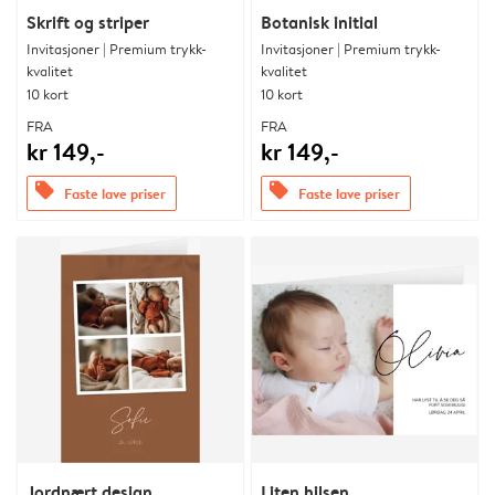
Skrift og striper
Botanisk initial
Invitasjoner | Premium trykk-
Invitasjoner | Premium trykk-
kvalitet
kvalitet
10 kort
10 kort
FRA
FRA
kr 149,-
kr 149,-
offers
offers
Faste lave priser
Faste lave priser
Jordnært design
Liten hilsen