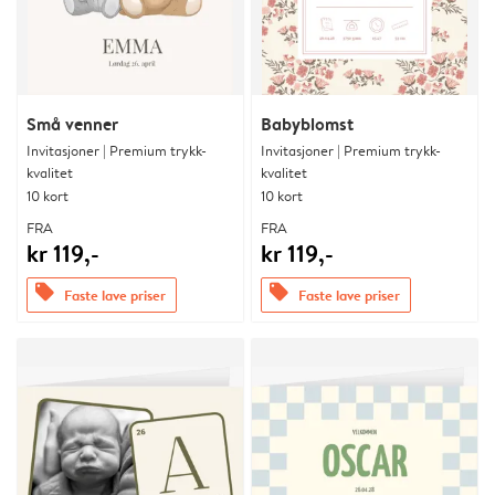
Små venner
Babyblomst
Invitasjoner | Premium trykk-
Invitasjoner | Premium trykk-
kvalitet
kvalitet
10 kort
10 kort
FRA
FRA
kr 119,-
kr 119,-
offers
offers
Faste lave priser
Faste lave priser