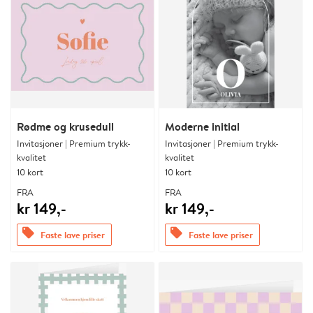
Rødme og krusedull
Moderne initial
Invitasjoner | Premium trykk-
Invitasjoner | Premium trykk-
kvalitet
kvalitet
10 kort
10 kort
FRA
FRA
kr 149,-
kr 149,-
offers
offers
Faste lave priser
Faste lave priser