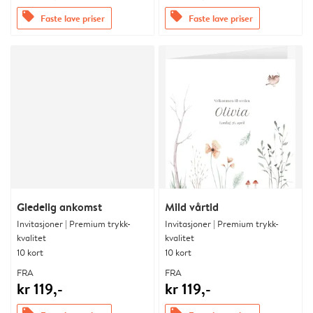
offers
offers
Faste lave priser
Faste lave priser
Gledelig ankomst
Mild vårtid
Invitasjoner | Premium trykk-
Invitasjoner | Premium trykk-
kvalitet
kvalitet
10 kort
10 kort
FRA
FRA
kr 119,-
kr 119,-