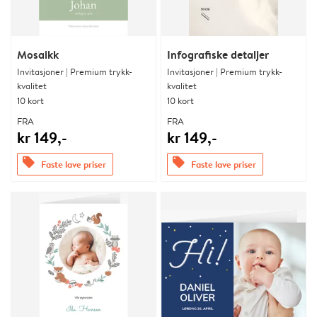
Mosaikk
Infografiske detaljer
Invitasjoner | Premium trykk-
Invitasjoner | Premium trykk-
kvalitet
kvalitet
10 kort
10 kort
FRA
FRA
kr 149,-
kr 149,-
offers
offers
Faste lave priser
Faste lave priser