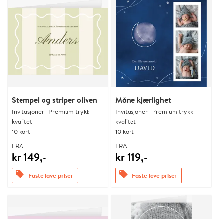
Stempel og striper oliven
Måne kjærlighet
Invitasjoner | Premium trykk-
Invitasjoner | Premium trykk-
kvalitet
kvalitet
10 kort
10 kort
FRA
FRA
kr 149,-
kr 119,-
offers
offers
Faste lave priser
Faste lave priser