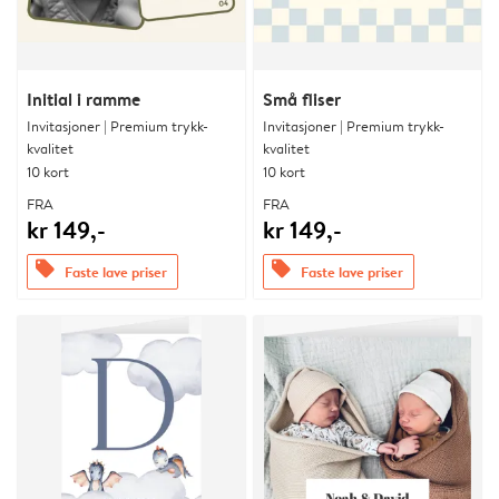
Initial i ramme
Små fliser
Invitasjoner | Premium trykk-
Invitasjoner | Premium trykk-
kvalitet
kvalitet
10 kort
10 kort
FRA
FRA
kr 149,-
kr 149,-
offers
offers
Faste lave priser
Faste lave priser