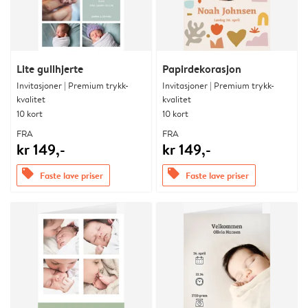
Lite gullhjerte
Papirdekorasjon
Invitasjoner | Premium trykk-
Invitasjoner | Premium trykk-
kvalitet
kvalitet
10 kort
10 kort
FRA
FRA
kr 149,-
kr 149,-
offers
offers
Faste lave priser
Faste lave priser