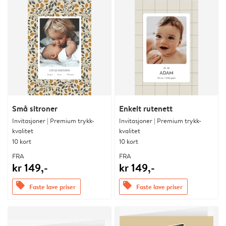
Små sitroner
Enkelt rutenett
Invitasjoner | Premium trykk-
Invitasjoner | Premium trykk-
kvalitet
kvalitet
10 kort
10 kort
FRA
FRA
kr 149,-
kr 149,-
offers
offers
Faste lave priser
Faste lave priser