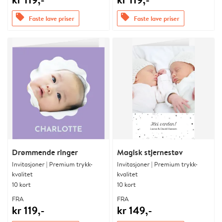
offers
offers
Faste lave priser
Faste lave priser
Drømmende ringer
Magisk stjernestøv
Invitasjoner | Premium trykk-
Invitasjoner | Premium trykk-
kvalitet
kvalitet
10 kort
10 kort
FRA
FRA
kr 119,-
kr 149,-