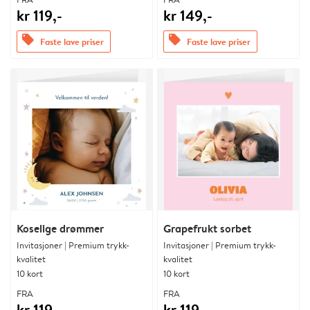
kr 119,-
kr 149,-
offers
offers
Faste lave priser
Faste lave priser
Koselige drømmer
Grapefrukt sorbet
Invitasjoner | Premium trykk-
Invitasjoner | Premium trykk-
kvalitet
kvalitet
10 kort
10 kort
FRA
FRA
kr 119,-
kr 119,-