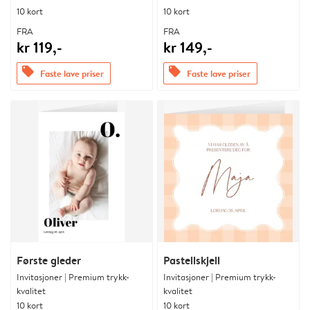
10 kort
10 kort
FRA
FRA
kr 119,-
kr 149,-
offers
offers
Faste lave priser
Faste lave priser
Første gleder
Pastellskjell
Invitasjoner | Premium trykk-
Invitasjoner | Premium trykk-
kvalitet
kvalitet
10 kort
10 kort