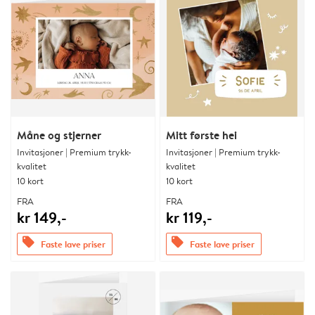
Måne og stjerner
Mitt første hei
Invitasjoner | Premium trykk-
Invitasjoner | Premium trykk-
kvalitet
kvalitet
10 kort
10 kort
FRA
FRA
kr 149,-
kr 119,-
offers
offers
Faste lave priser
Faste lave priser