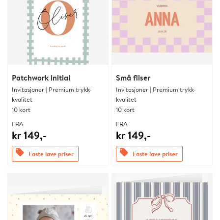
Patchwork initial
Små fliser
Invitasjoner | Premium trykk-
Invitasjoner | Premium trykk-
kvalitet
kvalitet
10 kort
10 kort
FRA
FRA
kr 149,-
kr 149,-
offers
offers
Faste lave priser
Faste lave priser