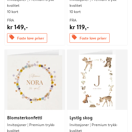
kvalitet
kvalitet
10 kort
10 kort
FRA
FRA
kr 149,-
kr 119,-
offers
offers
Faste lave priser
Faste lave priser
Blomsterkonfetti
Lystig skog
Invitasjoner | Premium trykk-
Invitasjoner | Premium trykk-
kvalitet
kvalitet