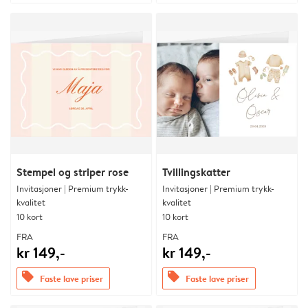
Stempel og striper rose
Tvillingskatter
Invitasjoner | Premium trykk-
Invitasjoner | Premium trykk-
kvalitet
kvalitet
10 kort
10 kort
FRA
FRA
kr 149,-
kr 149,-
offers
offers
Faste lave priser
Faste lave priser